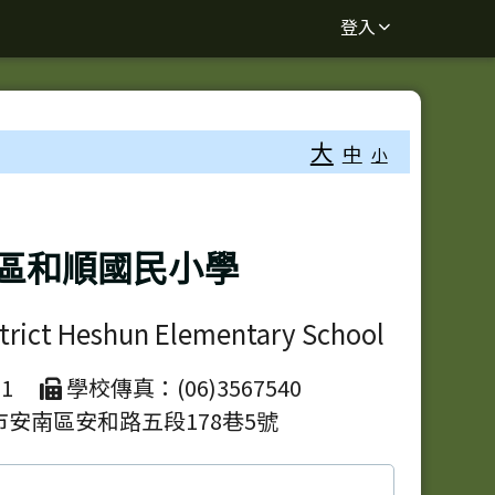
登入
大
中
小
區和順國民小學
strict Heshun Elementary School
1
學校傳真：(06)3567540
市安南區安和路五段178巷5號