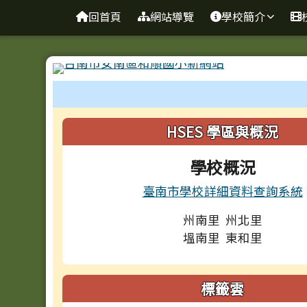
台南市和順國小新校網
導覽列
跳至主內容區
回首頁
網站導覽
學校簡介
工具列
頁尾區域
左邊區域內容
HSES 學區與概況
學校概況
臺南市學校詳細資料查詢系統
州南里 州北里
塭南里 東和里
標籤雲