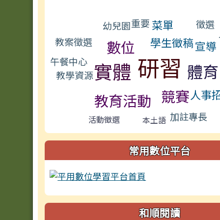
標籤雲導覽
重要
菜單
徵選
幼兒園
學生徵稿
教案徵選
數位
宣導
研習
午餐中心
實體
體育
教學資源
競賽
人事
教育活動
加註專長
活動徵選
本土語
常用數位平台
和順閱讀