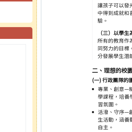
讓孩子可以發
中得到成就和
驗。
（三）以學生
所有的教育作
同努力的目標
分發展學生潛
二、理想的校
(一) 行政團隊的
專業、創意—
學課程，培養
習氛圍。
活潑、守序—
生活動，涵養
自主。