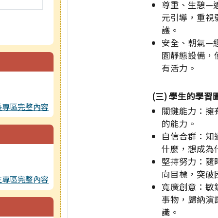
尊重、生憩—
元引導，重視
護。
安全、朝氣—
園靜態設備，
有活力。
(三) 學生的學習
長專區完整內容
關鍵能力：擁
的能力。
自信合群：知
什麼，想成為
堅持努力：隨
向目標，突破
生專區完整內容
寬廣創意：敏
事物，歸納演
識。