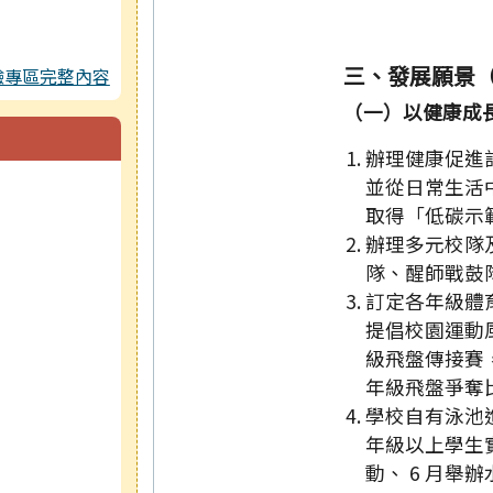
三、發展願景
驗專區完整內容
（一）以健康成
辦理健康促進
並從日常生活
取得「低碳示
辦理多元校隊
隊、醒師戰鼓
訂定各年級體
提倡校園運動風氣
級飛盤傳接賽，
年級飛盤爭奪
學校自有泳池
年級以上學生
動、 6 月舉