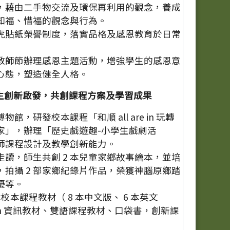
，藉由二手物交流及環保再利用的觀念，養成
知福、惜福的觀念與行為。
虎貼紙榮譽制度，落實品格及感恩教育於日常
教師節辦理感恩主題活動，增強學生的感恩意
心態，塑造健全人格。
生創新啟發，共創課程方案及學習成果
館，研發校本課程「和順 all are in 玩轉
家」，辦理「歷史戲遊趣-小學生戲劇活
師課程設計及教學創新能力。
走讀，師生共創 2 本兒童家鄉故事繪本，並培
，拍攝 2 部家鄉紀錄片作品，榮獲神腦原鄉踏
優等。
本校本課程教材（ 8 本中文版、 6 本英文
atch 資訊教材、雙語課程教材、口袋書，創新課