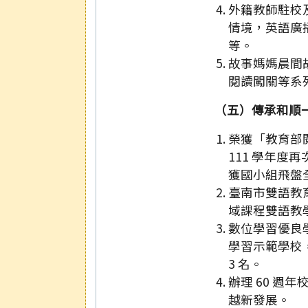
外籍教師駐校
情境，英語廣
等。
故事媽媽晨間
閱讀闖關等系
（五）傳承和順
榮獲「教育部
111 學年度
獲國小組飛盤全
臺南市雙語教
域課程雙語教
數位學習優良學
學習示範學校，
3 名。
辦理 60 週
越新發展。