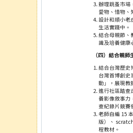
辦理跳蚤市場
愛物、惜物、
設計和順小老
生活實踐中。
結合母親節、
識及培養健康
（四）結合親師
結合台灣歷史博物
台灣首博創史
動」，展現教
進行社區踏查
養影像敘事力
查紀錄片競賽
老師自編 15 
版）、 scr
程教材。