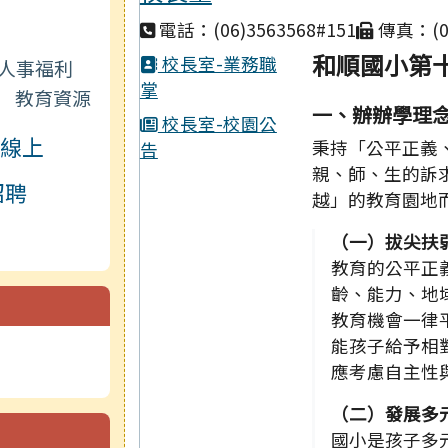
電話：(06)3563568#151
傳真：(06
和順國小第十
校長室-業務職
人事福利
掌
教育資源
一、辦辦學理
校長室-校園公
線上
秉持「公平正義
告
親、師、生的訴
招聘
越」的教育園地
（一）拔尖扶
教育的公平正
齡、能力、地
教育機會一律
能孩子給予相
應考慮自主性
（二）發展多
國小是孩子多