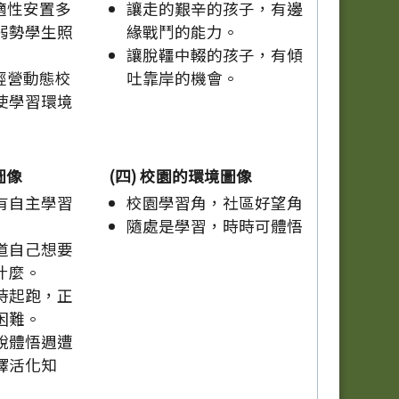
適性安置多
讓走的艱辛的孩子，有邊
弱勢學生照
緣戰鬥的能力。
讓脫韁中輟的孩子，有傾
經營動態校
吐靠岸的機會。
使學習環境
圖像
(四) 校園的環境圖像
有自主學習
校園學習角，社區好望角
隨處是學習，時時可體悟
道自己想要
什麼。
時起跑，正
困難。
銳體悟週遭
譯活化知