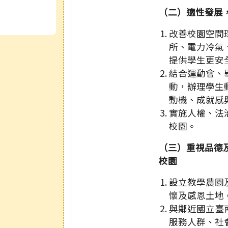
（二）適性發展
改善校園空間
所、電力冷氣
提供學生更安
結合運動會、
動，辦理學生
動機、成就感
實施人權、法
校園。
（三）重視品德
校園
設立教學農園
懷及感恩土地
與鄰近國立臺
服務人群、社