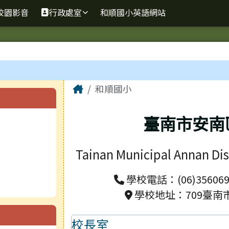
校園影音
行政處室
和順國小英語網站
主內容區域
Home
和順國小
臺南市安南
Tainan Municipal Annan Di
學校電話：(06)356069
學校地址：709臺南
校長室