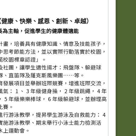
（健康、快樂、感恩、創新、卓越）
長為主軸，促進學生的健康體適能
計畫，培養具有健康知識、情意及技能孩子，
中思考節能方法，並以實際行動落實於校園，
範校園標章認證」。
及社團，讓學生適性揚才：飛盤隊、躲避球
隊、直笛隊及蕯克斯風樂團……等。
育發展項目並舉辦班際競賽，增進班際交流，
： 1 、 3 年級健身操， 2 年級跳繩， 4 年
 5 年級樂樂棒球， 6 年級躲避球，並辦理高
比賽。
進行游泳教學，提昇學生游泳及自救能力： 4
實施游泳教學、期末舉行小泳士能力檢測活
辦水上運動會。