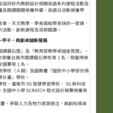
及協同校內教師設計相關英語系列課程活動及
播及閱讀闖關榮獲特優，英語日活動榮獲甲
故事、天文教學、學長姐給學弟妹的一堂課、
列活動，創新課程及深耕閱讀。
一甲子，再創卓越新發展
閱讀磐石獎」及「教育部教學卓越金質獎」，
再次榮獲台南市閱讀磐石學校第 1 名，飛盤隊榮
國賽第 1 名。
育學校（Ａ類）及國教署「國民中小學部份領
學計畫」學校。
校，臺南市 5G 智慧學習學校、 5G 新科技
全國中小學 SCRATCH 程式設計競賽榮獲第
年校慶，爭取人力及物力資源挹注，再創和順卓