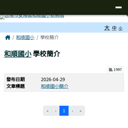
台南市和順國小新校網
導覽列
跳至主內容區
工具列
大
中
小
頁尾區域
主內容區域
Home
和順國小
學校簡介
和順國小
學校簡介
1997
發布日期
2026-04-29
文章標題
和順國小簡介
(目前頁次)
«
‹
1
›
»