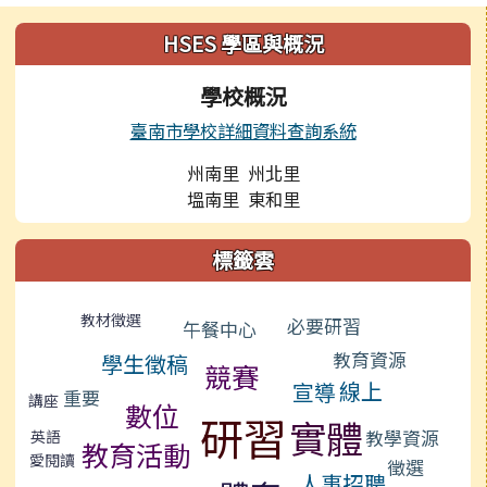
左邊區域內容
HSES 學區與概況
學校概況
臺南市學校詳細資料查詢系統
州南里 州北里
塭南里 東和里
標籤雲
標籤雲導覽
教材徵選
必要研習
午餐中心
教育資源
學生徵稿
競賽
線上
宣導
重要
講座
數位
研習
實體
教學資源
英語
教育活動
愛閱讀
徵選
人事招聘