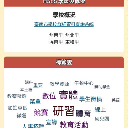
HSES 學區與概況
學校概況
臺南市學校詳細資料查詢系統
州南里 州北里
塭南里 東和里
標籤雲
標籤雲導覽
講座
午餐中心
教學資源
重要
獎助學金
本土語
實體
數位
教案徵選
學生徵稿
英語
菜單
研習
加註專長
線上
競賽
體育
徵選
幼兒園
宣導
教育活動
人事招聘