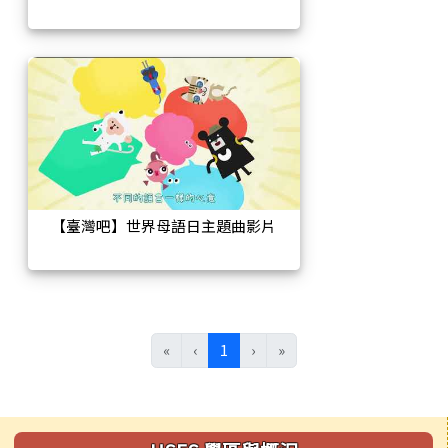
【臺灣吧】世界母語日主題曲影片
(目前頁次)
«
‹
1
›
»
左邊區域內容