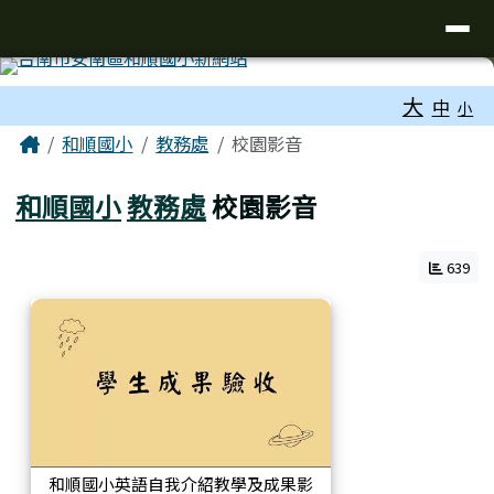
台南市和順國小新校網
導覽列
跳至主內容區
工具列
大
中
小
頁尾區域
主內容區域
Home
和順國小
教務處
校園影音
和順國小
教務處
校園影音
639
和順國小英語自我介紹教學及成果影