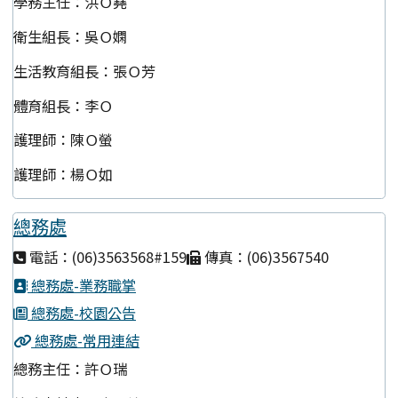
學務主任：洪Ｏ堯
衛生組長：吳Ｏ嫻
生活教育組長：張Ｏ芳
體育組長：李Ｏ
護理師：陳Ｏ螢
護理師：楊Ｏ如
總務處
電話：(06)3563568#159
傳真：(06)3567540
總務處-業務職掌
總務處-校園公告
總務處-常用連結
總務主任：許Ｏ瑞