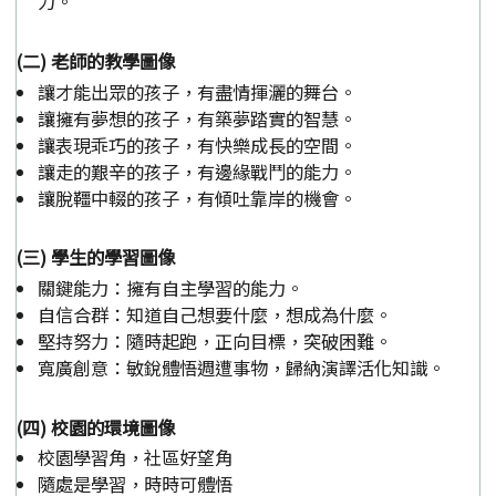
力。
(二) 老師的教學圖像
讓才能出眾的孩子，有盡情揮灑的舞台。
讓擁有夢想的孩子，有築夢踏實的智慧。
讓表現乖巧的孩子，有快樂成長的空間。
讓走的艱辛的孩子，有邊緣戰鬥的能力。
讓脫韁中輟的孩子，有傾吐靠岸的機會。
(三) 學生的學習圖像
關鍵能力：擁有自主學習的能力。
自信合群：知道自己想要什麼，想成為什麼。
堅持努力：隨時起跑，正向目標，突破困難。
寬廣創意：敏銳體悟週遭事物，歸納演譯活化知識。
(四) 校園的環境圖像
校園學習角，社區好望角
隨處是學習，時時可體悟