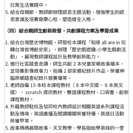
日常生活實踐中。
結合母親節、教師節辦理感恩主題活動，增強學生的感
恩意識及培養健康心態，塑造健全人格。
（四）結合親師生創新啟發，共創課程方案及學習成果
結合台灣歷史博物館，研發校本課程「和順 all are in 玩
轉台灣首博創史家」，辦理「歷史戲遊趣-小學生戲劇活
動」，展現教師課程設計及教學創新能力。
進行社區踏查走讀，師生共創 2 本兒童家鄉故事繪本，
並培養影像敘事力，拍攝 2 部家鄉紀錄片作品，榮獲神
腦原鄉踏查紀錄片競賽優等。
老師自編 15 本校本課程教材（ 8 本中文版、 6 本英文
版）、 scratch 資訊教材、雙語課程教材、口袋書，創新
課程教材。
外籍教師駐校及協同校內教師設計相關英語系列課程活
動及情境，英語廣播及閱讀闖關榮獲特優，英語日活動
榮獲甲等。
故事媽媽晨間故事、天文教學、學長姐給學弟妹的一堂