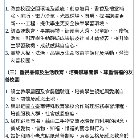
改善校園空間環境及設施：創意遊具、書香及禮堂補
強、廁所、電力冷氣、光電球場、廚房、操場跑道更
新……工程，提供學生更安全快樂學習環境。
結合運動會、畢業典禮、街頭藝人秀、兒童節……慶祝
活動，辦理學生動靜態成果展及社團才藝發表，提升學
生學習動機、成就感與自信心。
實施人權、法治、品德及生命教育等課程及活動，營造
友善校園。
（三）重視品德及生活教育，培養感恩關懷、尊重惜福的友
善校園
設立教學農園及食農體驗班，培養學生親近與愛護自
然、關懷及感恩土地。
與鄰近國立臺南特殊教育學校合作辦理服務學習課程，
培養服務人群、社會感恩態度。
辦理跳蚤市場，藉由二手物交流及環保再利用的觀念，
養成愛物、惜物、知福、惜福的觀念與行為。
設計和順小老虎貼紙榮譽制度，落實品格及感恩教育於