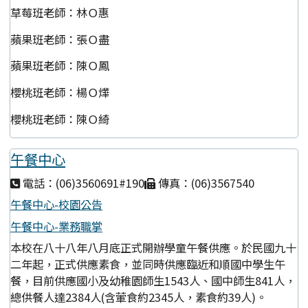
草莓班老師：林Ｏ惠
蘋果班老師：張Ｏ盡
蘋果班老師：陳Ｏ鳳
櫻桃班老師：楊Ｏ燁
櫻桃班老師：陳Ｏ綺
午餐中心
電話：(06)3560691#190
傳真：(06)3567540
午餐中心-校園公告
午餐中心-業務職掌
本校在八十八年八月底正式開辦學童午餐供應。於民國九十
二年起，正式供應素食，並同時供應臨近和順國中學生午
餐，目前供應國小及幼稚園師生1543人、國中師生841人，
總供餐人達2384人(含葷食約2345人，素食約39人)。