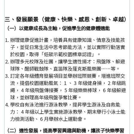
三、發展願景（健康、快樂、感恩、創新、卓越）
（一）以健康成長為主軸，促進學生的健康體適能
辦理健康促進計畫，培養具有健康知識、情意及技能孩
子，並從日常生活中思考節能方法，並以實際行動落實
於校園，取得「低碳示範校園標章認證」。
辦理多元校隊及社團，讓學生適性揚才：飛盤隊、躲避
球隊、醒師戰鼓隊、直笛隊及蕯克斯風樂團……等。
訂定各年級體育發展項目並舉辦班際競賽，增進班際交
流，提倡校園運動風氣： 1 、 3 年級健身操， 2 年級跳
繩， 4 年級飛盤傳接賽， 5 年級樂樂棒球， 6 年級躲避
球，並辦理高年級飛盤爭奪比賽。
學校自有泳池進行游泳教學，提昇學生游泳及自救能
力： 4 年級以上學生實施游泳教學、期末舉行小泳士能
力檢測活動、 6 月舉辦水上運動會。
（二）適性發展，提高學習興趣與動機，讓孩子快樂學習