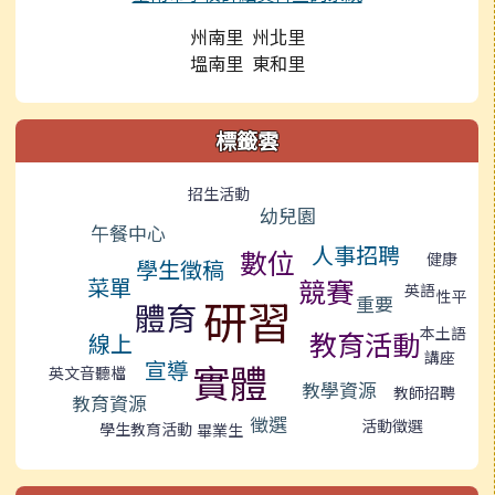
州南里 州北里
塭南里 東和里
標籤雲
標籤雲導覽
招生活動
幼兒園
午餐中心
人事招聘
數位
健康
學生徵稿
菜單
競賽
英語
性平
研習
重要
體育
本土語
教育活動
線上
講座
宣導
實體
英文音聽檔
教學資源
教師招聘
教育資源
徵選
活動徵選
學生教育活動
畢業生