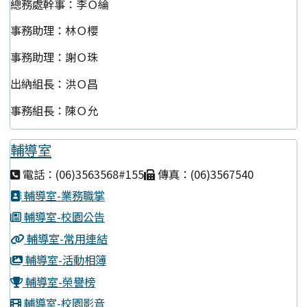
總務處幹事：李Ｏ綸
事務助理：林Ｏ櫻
事務助理：謝Ｏ珠
出納組長：洪Ｏ昌
事務組長：陳Ｏ允
輔導室
電話：(06)3563568#155
傳真：(06)3567540
輔導室-業務職掌
輔導室-校園公告
輔導室-常用連結
輔導室-活動相簿
輔導室-榮譽榜
輔導室-校園影音