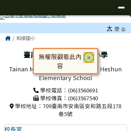
台南市和順國小新校網
導覽列
跳至主內容區
工具列
大
中
小
頁尾區域
主內容區域
Home
和順國小
臺南市安南區和順國民小學
無權限觀看此內
關閉
×
容
Tainan Municipal Annan District Heshun
對話框已開啟。請使用 Tab 鍵在選
Elementary School
學校電話：(06)3560691
學校傳真：(06)3567540
學校地址：709臺南市安南區安和路五段178
巷5號
校長室