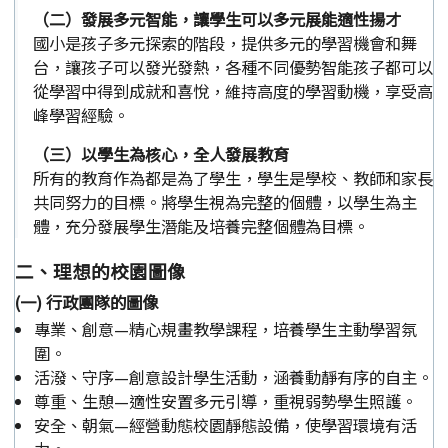
（二）發展多元智能，讓學生可以多元展能適性揚才
國小是孩子多元探索的階段，提供多元的學習機會和舞
台，讓孩子可以發光發熱，各種不同優勢智能孩子都可以
從學習中得到成就和喜悅，維持高度的學習動機，享受高
峰學習經驗。
（三）以學生為核心，全人發展教育
所有的教育作為都是為了學生，學生是學校、教師和家長
共同努力的目標。將學生視為完整的個體，以學生為主
體，充分發展學生潛能及培養完整個體為目標。
二、理想的校園圖像
(一) 行政團隊的圖像
專業、創意—精心規畫教學課程，培養學生主動學習氛
圍。
活潑、守序—創意設計學生活動，涵養動靜有序的自主。
尊重、生憩—適性安置多元引導，重視弱勢學生照護。
安全、朝氣—經營動態校園靜態設備，使學習環境有活