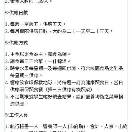
素食人數約：39人。
※供應日數
每週一至週五，供應五天。
每月實際供應日數，大約為二十一天至二十三天。
※供應方式
主食以米食為主，麵食為輔。
副食每日三合菜，一什錦湯。
時令水果每星期一及每週四供應、符合校園食品之乳品
每星期三供應。
響應飲食環保救地球，將每週一訂為健康蔬食日，當日
供應環保蔬食餐（擇三日供應有機蔬菜）。
不定期根據學生嗜好調查結果，設計營養均衡之菜單輪
流供應。
※工作人員
執行秘書一人，營養師一人 (市府聘)，會計、人事、出納