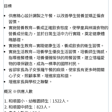
目標
供應精心設計調製之午餐，以改善學生營養並矯正偏食
習慣。
實施營養教育—養成正確飲食態度，使學童具辨識食物的
營養成份能力，並於日常生活中力行實踐，奠定健康體
魄基礎。
實施衛生教育—實踐健康生活，養成飲食的衛生習慣。
實施生活教育—培養學生優良生活習慣，培養師生情感，
指導進餐禮儀，培養優雅愉快的用餐習慣，建立惜福愛
物的環保觀念，成為一標準的國際村民。
省卻家長為子女張羅午餐的麻煩，使家長有更多時間關
心子女，照顧事業，增進家庭和諧。
增進家長與學校之聯繫。
概況 ※供應人數
和順國小、幼稚園師生：1522人。
和順國中師生：823人。