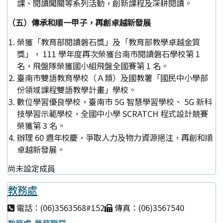
課、閱讀闖關等系列活動，創新課程及深耕閱讀。
（五）傳承和順一甲子，再創卓越新發展
榮獲「教育部閱讀磐石獎」及「教育部教學卓越金質
獎」， 111 學年度再次榮獲台南市閱讀磐石學校第 1
名，飛盤隊榮獲國小組飛盤全國賽第 1 名。
臺南市雙語教育學校（Ａ類）及國教署「國民中小學部
份領域課程雙語教學計畫」學校。
數位學習優良學校，臺南市 5G 智慧學習學校、 5G 新科
技學習示範學校，全國中小學 SCRATCH 程式設計競賽
榮獲第 3 名。
辦理 60 週年校慶，爭取人力及物力資源挹注，再創和順
卓越新發展。
尚未設定成員
教務處
電話：(06)3563568#152
傳真：(06)3567540