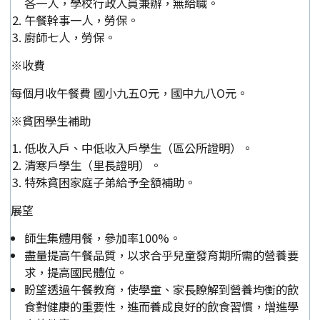
各一人，學校行政人員兼辦，無給職。
午餐幹事一人，勞保。
廚師七人，勞保。
※收費
每個月收午餐費 國小九五O元，國中九八O元。
※貧困學生補助
低收入戶、中低收入戶學生（區公所證明）。
清寒戶學生（里長證明）。
特殊貧困家庭子弟給予全額補助。
展望
師生集體用餐，參加率100%。
盡量提高午餐品質，以求合乎兒童發育期所需的營養要
求，提高國民體位。
盼望透過午餐教育，使學童、家長瞭解到營養均衡的飲
食對健康的重要性，進而養成良好的飲食習慣，增進學