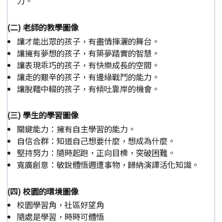
力。
(二) 老師的教學圖像
讓才能出眾的孩子，有盡情揮灑的舞台。
讓擁有夢想的孩子，有築夢踏實的智慧。
讓表現乖巧的孩子，有快樂成長的空間。
讓走的艱辛的孩子，有邊緣戰鬥的能力。
讓脫韁中輟的孩子，有傾吐靠岸的機會。
(三) 學生的學習圖像
關鍵能力：擁有自主學習的能力。
自信合群：知道自己想要什麼，想成為什麼。
堅持努力：隨時起跑，正向目標，突破困難。
寬廣創意：敏銳體悟週遭事物，歸納演譯活化知識。
(四) 校園的環境圖像
校園學習角，社區好望角
隨處是學習，時時可體悟