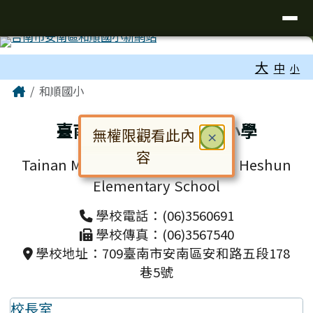
台南市和順國小新校網
導覽列
跳至主內容區
工具列
大
中
小
頁尾區域
主內容區域
Home
和順國小
臺南市安南區和順國民小學
無權限觀看此內
關閉
×
容
Tainan Municipal Annan District Heshun
對話框已開啟。請使用 Tab 鍵在選
Elementary School
學校電話：(06)3560691
學校傳真：(06)3567540
學校地址：709臺南市安南區安和路五段178
巷5號
校長室