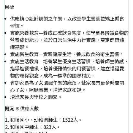
目標
供應精心設計調製之午餐，以改善學生營養並矯正偏食
習慣。
實施營養教育—養成正確飲食態度，使學童具辨識食物的
營養成份能力，並於日常生活中力行實踐，奠定健康體
魄基礎。
實施衛生教育—實踐健康生活，養成飲食的衛生習慣。
實施生活教育—培養學生優良生活習慣，培養師生情感，
指導進餐禮儀，培養優雅愉快的用餐習慣，建立惜福愛
物的環保觀念，成為一標準的國際村民。
省卻家長為子女張羅午餐的麻煩，使家長有更多時間關
心子女，照顧事業，增進家庭和諧。
增進家長與學校之聯繫。
概況 ※供應人數
和順國小、幼稚園師生：1522人。
和順國中師生：823人。