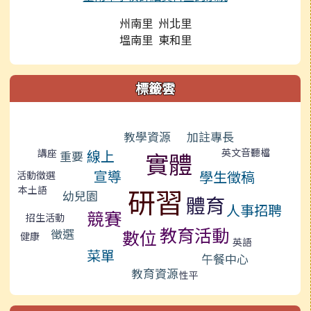
州南里 州北里
塭南里 東和里
標籤雲
標籤雲導覽
教學資源
加註專長
英文音聽檔
講座
線上
實體
重要
宣導
學生徵稿
活動徵選
研習
本土語
幼兒園
體育
人事招聘
競賽
招生活動
教育活動
數位
徵選
健康
英語
菜單
午餐中心
教育資源
性平