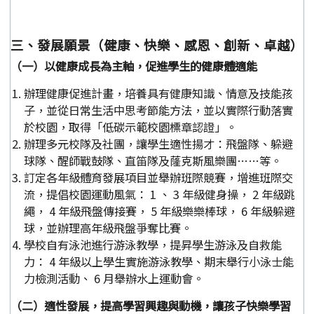
三、發展願景（健康、快樂、感恩、創新、卓越）
（一）以健康成長為主軸，促進學生的健康體適能
辦理健康促進計畫，培養具有健康知識、情意及技能孩
子，並從日常生活中思考節能方法，並以實際行動落實
於校園，取得「低碳示範校園標章認證」。
辦理多元校隊及社團，讓學生適性揚才：飛盤隊、躲避
球隊、醒師戰鼓隊、直笛隊及蕯克斯風樂團……等。
訂定各年級體育發展項目並舉辦班際競賽，增進班際交
流，提倡校園運動風氣： 1 、 3 年級健身操， 2 年級跳
繩， 4 年級飛盤傳接賽， 5 年級樂樂棒球， 6 年級躲避
球，並辦理高年級飛盤爭奪比賽。
學校自有泳池進行游泳教學，提昇學生游泳及自救能
力： 4 年級以上學生實施游泳教學、期末舉行小泳士能
力檢測活動、 6 月舉辦水上運動會。
（二）適性發展，提高學習興趣與動機，讓孩子快樂學習