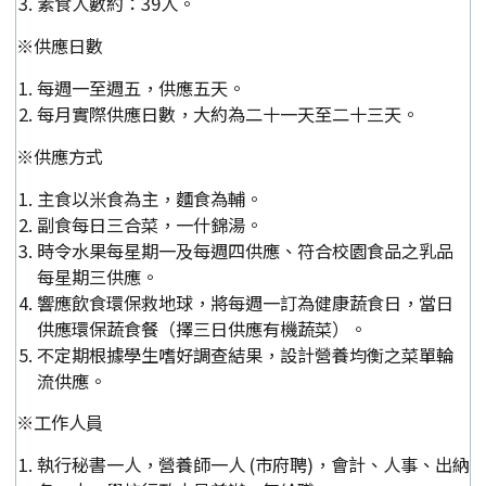
素食人數約：39人。
※供應日數
每週一至週五，供應五天。
每月實際供應日數，大約為二十一天至二十三天。
※供應方式
主食以米食為主，麵食為輔。
副食每日三合菜，一什錦湯。
時令水果每星期一及每週四供應、符合校園食品之乳品
每星期三供應。
響應飲食環保救地球，將每週一訂為健康蔬食日，當日
供應環保蔬食餐（擇三日供應有機蔬菜）。
不定期根據學生嗜好調查結果，設計營養均衡之菜單輪
流供應。
※工作人員
執行秘書一人，營養師一人 (市府聘)，會計、人事、出納