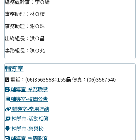
總務處幹事：李Ｏ綸
事務助理：林Ｏ櫻
事務助理：謝Ｏ珠
出納組長：洪Ｏ昌
事務組長：陳Ｏ允
輔導室
電話：(06)3563568#155
傳真：(06)3567540
輔導室-業務職掌
輔導室-校園公告
輔導室-常用連結
輔導室-活動相簿
輔導室-榮譽榜
輔導室-校園影音