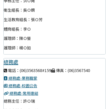
學務主任：洪Ｏ堯
衛生組長：吳Ｏ嫻
生活教育組長：張Ｏ芳
體育組長：李Ｏ
護理師：陳Ｏ螢
護理師：楊Ｏ如
總務處
電話：(06)3563568#159
傳真：(06)3567540
總務處-業務職掌
總務處-校園公告
總務處-常用連結
總務主任：許Ｏ瑞