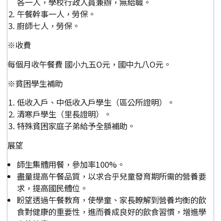
各一人，學校行政人員兼辦，無給職。
午餐幹事一人，勞保。
廚師七人，勞保。
※收費
每個月收午餐費 國小九五O元，國中九八O元。
※貧困學生補助
低收入戶、中低收入戶學生（區公所證明）。
清寒戶學生（里長證明）。
特殊貧困家庭子弟給予全額補助。
展望
師生集體用餐，參加率100%。
盡量提高午餐品質，以求合乎兒童發育期所需的營養要
求，提高國民體位。
盼望透過午餐教育，使學童、家長瞭解到營養均衡的飲
食對健康的重要性，進而養成良好的飲食習慣，增進學