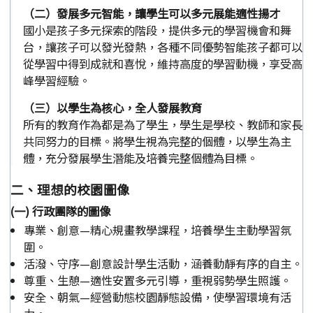
（二）發展多元智能，讓學生可以多元展能適性揚才
國小是孩子多元探索的階段，提供多元的學習機會和舞
台，讓孩子可以發光發熱，各種不同優勢智能孩子都可以
從學習中得到成就和喜悅，維持高度的學習動機，享受高
峰學習經驗。
（三）以學生為核心，全人發展教育
所有的教育作為都是為了學生，學生是學校、教師和家長
共同努力的目標。將學生視為完整的個體，以學生為主
體，充分發展學生潛能及培養完整個體為目標。
二、理想的校園圖像
(一) 行政團隊的圖像
專業、創意—精心規畫教學課程，培養學生主動學習氛
圍。
活潑、守序—創意設計學生活動，涵養動靜有序的自主。
尊重、生憩—適性安置多元引導，重視弱勢學生照護。
安全、朝氣—經營動態校園靜態設備，使學習環境有活