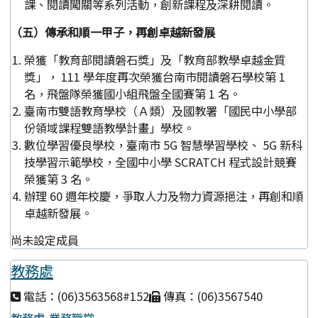
課、閱讀闖關等系列活動，創新課程及深耕閱讀。
（五）傳承和順一甲子，再創卓越新發展
榮獲「教育部閱讀磐石獎」及「教育部教學卓越金質
獎」， 111 學年度再次榮獲台南市閱讀磐石學校第 1
名，飛盤隊榮獲國小組飛盤全國賽第 1 名。
臺南市雙語教育學校（Ａ類）及國教署「國民中小學部
份領域課程雙語教學計畫」學校。
數位學習優良學校，臺南市 5G 智慧學習學校、 5G 新科
技學習示範學校，全國中小學 SCRATCH 程式設計競賽
榮獲第 3 名。
辦理 60 週年校慶，爭取人力及物力資源挹注，再創和順
卓越新發展。
尚未設定成員
教務處
電話：(06)3563568#152
傳真：(06)3567540