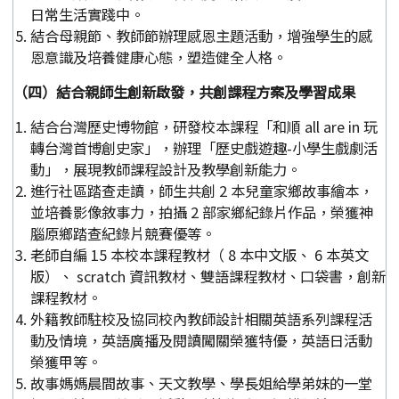
日常生活實踐中。
結合母親節、教師節辦理感恩主題活動，增強學生的感
恩意識及培養健康心態，塑造健全人格。
（四）結合親師生創新啟發，共創課程方案及學習成果
結合台灣歷史博物館，研發校本課程「和順 all are in 玩
轉台灣首博創史家」，辦理「歷史戲遊趣-小學生戲劇活
動」，展現教師課程設計及教學創新能力。
進行社區踏查走讀，師生共創 2 本兒童家鄉故事繪本，
並培養影像敘事力，拍攝 2 部家鄉紀錄片作品，榮獲神
腦原鄉踏查紀錄片競賽優等。
老師自編 15 本校本課程教材（ 8 本中文版、 6 本英文
版）、 scratch 資訊教材、雙語課程教材、口袋書，創新
課程教材。
外籍教師駐校及協同校內教師設計相關英語系列課程活
動及情境，英語廣播及閱讀闖關榮獲特優，英語日活動
榮獲甲等。
故事媽媽晨間故事、天文教學、學長姐給學弟妹的一堂