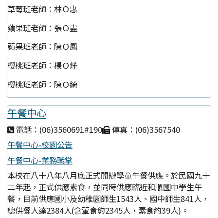
草莓班老師：林Ｏ惠
蘋果班老師：張Ｏ盡
蘋果班老師：陳Ｏ鳳
櫻桃班老師：楊Ｏ燁
櫻桃班老師：陳Ｏ綺
午餐中心
電話：(06)3560691#190
傳真：(06)3567540
午餐中心-校園公告
午餐中心-業務職掌
本校在八十八年八月底正式開辦學童午餐供應。於民國九十
二年起，正式供應素食，並同時供應臨近和順國中學生午
餐，目前供應國小及幼稚園師生1543人、國中師生841人，
總供餐人達2384人(含葷食約2345人，素食約39人)。