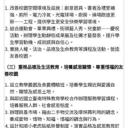
改善校園空間環境及設施：創意遊具、書香及禮堂補
強、廁所、電力冷氣、光電球場、廚房、操場跑道更
新……工程，提供學生更安全快樂學習環境。
結合運動會、畢業典禮、街頭藝人秀、兒童節……慶祝
活動，辦理學生動靜態成果展及社團才藝發表，提升學
生學習動機、成就感與自信心。
實施人權、法治、品德及生命教育等課程及活動，營造
友善校園。
（三）重視品德及生活教育，培養感恩關懷、尊重惜福的友
善校園
設立教學農園及食農體驗班，培養學生親近與愛護自
然、關懷及感恩土地。
與鄰近國立臺南特殊教育學校合作辦理服務學習課程，
培養服務人群、社會感恩態度。
辦理跳蚤市場，藉由二手物交流及環保再利用的觀念，
養成愛物、惜物、知福、惜福的觀念與行為。
設計和順小老虎貼紙榮譽制度，落實品格及感恩教育於