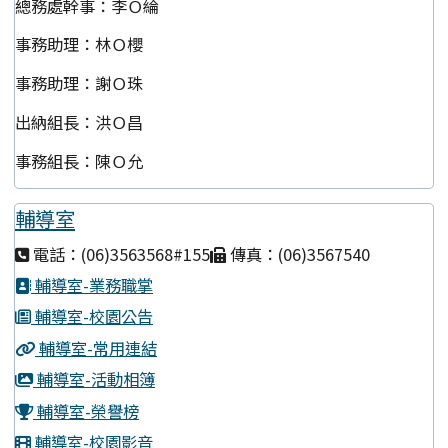
總務處幹事：李Ｏ綸
事務助理：林Ｏ櫻
事務助理：謝Ｏ珠
出納組長：洪Ｏ昌
事務組長：陳Ｏ允
輔導室
電話：(06)3563568#155
傳真：(06)3567540
輔導室-業務職掌
輔導室-校園公告
輔導室-常用連結
輔導室-活動相簿
輔導室-榮譽榜
輔導室-校園影音