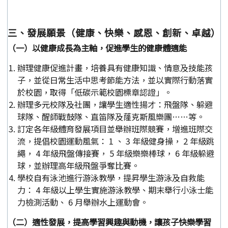
三、發展願景（健康、快樂、感恩、創新、卓越）
（一）以健康成長為主軸，促進學生的健康體適能
辦理健康促進計畫，培養具有健康知識、情意及技能孩
子，並從日常生活中思考節能方法，並以實際行動落實
於校園，取得「低碳示範校園標章認證」。
辦理多元校隊及社團，讓學生適性揚才：飛盤隊、躲避
球隊、醒師戰鼓隊、直笛隊及蕯克斯風樂團……等。
訂定各年級體育發展項目並舉辦班際競賽，增進班際交
流，提倡校園運動風氣： 1 、 3 年級健身操， 2 年級跳
繩， 4 年級飛盤傳接賽， 5 年級樂樂棒球， 6 年級躲避
球，並辦理高年級飛盤爭奪比賽。
學校自有泳池進行游泳教學，提昇學生游泳及自救能
力： 4 年級以上學生實施游泳教學、期末舉行小泳士能
力檢測活動、 6 月舉辦水上運動會。
（二）適性發展，提高學習興趣與動機，讓孩子快樂學習