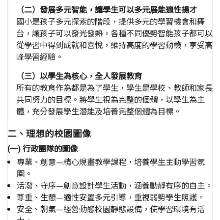
（二）發展多元智能，讓學生可以多元展能適性揚才
國小是孩子多元探索的階段，提供多元的學習機會和舞
台，讓孩子可以發光發熱，各種不同優勢智能孩子都可以
從學習中得到成就和喜悅，維持高度的學習動機，享受高
峰學習經驗。
（三）以學生為核心，全人發展教育
所有的教育作為都是為了學生，學生是學校、教師和家長
共同努力的目標。將學生視為完整的個體，以學生為主
體，充分發展學生潛能及培養完整個體為目標。
二、理想的校園圖像
(一) 行政團隊的圖像
專業、創意—精心規畫教學課程，培養學生主動學習氛
圍。
活潑、守序—創意設計學生活動，涵養動靜有序的自主。
尊重、生憩—適性安置多元引導，重視弱勢學生照護。
安全、朝氣—經營動態校園靜態設備，使學習環境有活