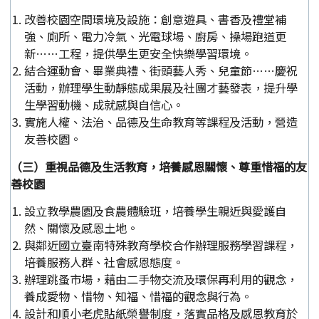
改善校園空間環境及設施：創意遊具、書香及禮堂補
強、廁所、電力冷氣、光電球場、廚房、操場跑道更
新……工程，提供學生更安全快樂學習環境。
結合運動會、畢業典禮、街頭藝人秀、兒童節……慶祝
活動，辦理學生動靜態成果展及社團才藝發表，提升學
生學習動機、成就感與自信心。
實施人權、法治、品德及生命教育等課程及活動，營造
友善校園。
（三）重視品德及生活教育，培養感恩關懷、尊重惜福的友
善校園
設立教學農園及食農體驗班，培養學生親近與愛護自
然、關懷及感恩土地。
與鄰近國立臺南特殊教育學校合作辦理服務學習課程，
培養服務人群、社會感恩態度。
辦理跳蚤市場，藉由二手物交流及環保再利用的觀念，
養成愛物、惜物、知福、惜福的觀念與行為。
設計和順小老虎貼紙榮譽制度，落實品格及感恩教育於