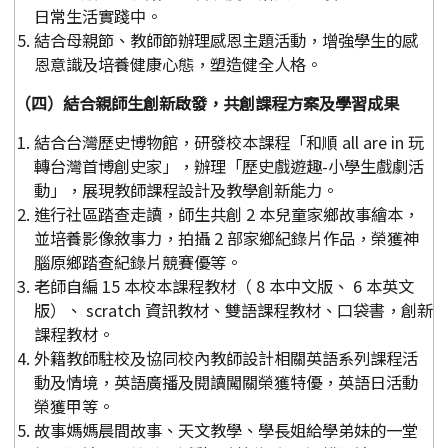
日常生活實踐中。
結合母親節、教師節辦理感恩主題活動，增強學生的感
恩意識及培養健康心態，塑造健全人格。
（四）結合親師生創新啟發，共創課程方案及學習成果
結合台灣歷史博物館，研發校本課程「和順 all are in 玩
轉台灣首博創史家」，辦理「歷史戲遊趣-小學生戲劇活
動」，展現教師課程設計及教學創新能力。
進行社區踏查走讀，師生共創 2 本兒童家鄉故事繪本，
並培養影像敘事力，拍攝 2 部家鄉紀錄片作品，榮獲神
腦原鄉踏查紀錄片競賽優等。
老師自編 15 本校本課程教材（ 8 本中文版、 6 本英文
版）、 scratch 資訊教材、雙語課程教材、口袋書，創新
課程教材。
外籍教師駐校及協同校內教師設計相關英語系列課程活
動及情境，英語廣播及閱讀闖關榮獲特優，英語日活動
榮獲甲等。
故事媽媽晨間故事、天文教學、學長姐給學弟妹的一堂