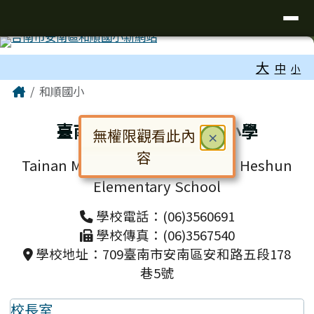
台南市和順國小新校網
導覽列
跳至主內容區
工具列
大
中
小
頁尾區域
主內容區域
Home
和順國小
臺南市安南區和順國民小學
無權限觀看此內
關閉
×
容
Tainan Municipal Annan District Heshun
對話框已開啟。請使用 Tab 鍵在選
Elementary School
學校電話：(06)3560691
學校傳真：(06)3567540
學校地址：709臺南市安南區安和路五段178
巷5號
校長室