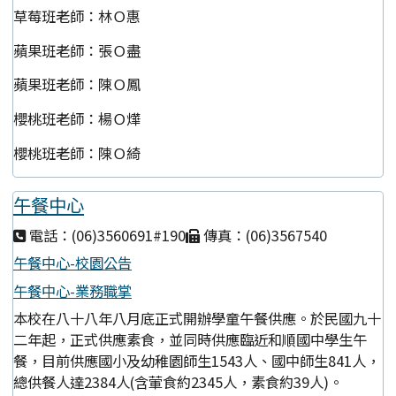
草莓班老師：林Ｏ惠
蘋果班老師：張Ｏ盡
蘋果班老師：陳Ｏ鳳
櫻桃班老師：楊Ｏ燁
櫻桃班老師：陳Ｏ綺
午餐中心
電話：(06)3560691#190
傳真：(06)3567540
午餐中心-校園公告
午餐中心-業務職掌
本校在八十八年八月底正式開辦學童午餐供應。於民國九十
二年起，正式供應素食，並同時供應臨近和順國中學生午
餐，目前供應國小及幼稚園師生1543人、國中師生841人，
總供餐人達2384人(含葷食約2345人，素食約39人)。