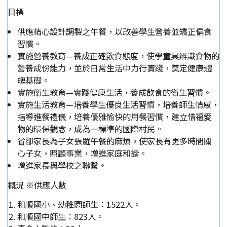
目標
供應精心設計調製之午餐，以改善學生營養並矯正偏食
習慣。
實施營養教育—養成正確飲食態度，使學童具辨識食物的
營養成份能力，並於日常生活中力行實踐，奠定健康體
魄基礎。
實施衛生教育—實踐健康生活，養成飲食的衛生習慣。
實施生活教育—培養學生優良生活習慣，培養師生情感，
指導進餐禮儀，培養優雅愉快的用餐習慣，建立惜福愛
物的環保觀念，成為一標準的國際村民。
省卻家長為子女張羅午餐的麻煩，使家長有更多時間關
心子女，照顧事業，增進家庭和諧。
增進家長與學校之聯繫。
概況 ※供應人數
和順國小、幼稚園師生：1522人。
和順國中師生：823人。