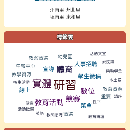
州南里 州北里
塭南里 東和里
標籤雲
標籤雲導覽
活動文宣
幼兒園
教案徵選
愛閱讀
人事招聘
午餐中心
體育
宣導
獎助學金
教學資源
學生徵稿
實體
研習
本土語
招生活動
教育資源
線上
數位
重要
競賽
講座
教育活動
性平
健康
菜單
活動徵選
徵選
英語
教師招聘
教育論壇