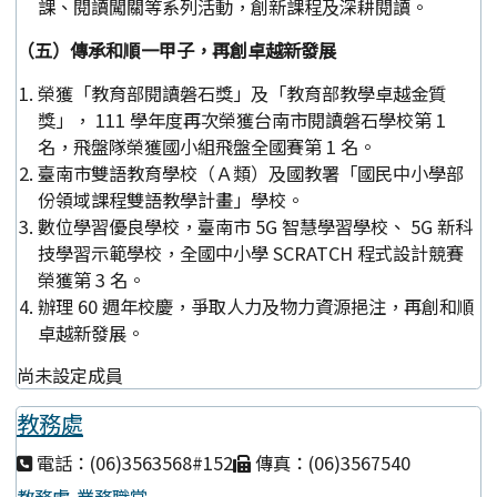
課、閱讀闖關等系列活動，創新課程及深耕閱讀。
（五）傳承和順一甲子，再創卓越新發展
榮獲「教育部閱讀磐石獎」及「教育部教學卓越金質
獎」， 111 學年度再次榮獲台南市閱讀磐石學校第 1
名，飛盤隊榮獲國小組飛盤全國賽第 1 名。
臺南市雙語教育學校（Ａ類）及國教署「國民中小學部
份領域課程雙語教學計畫」學校。
數位學習優良學校，臺南市 5G 智慧學習學校、 5G 新科
技學習示範學校，全國中小學 SCRATCH 程式設計競賽
榮獲第 3 名。
辦理 60 週年校慶，爭取人力及物力資源挹注，再創和順
卓越新發展。
尚未設定成員
教務處
電話：(06)3563568#152
傳真：(06)3567540