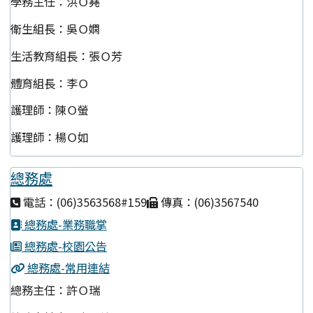
學務主任：洪Ｏ堯
衛生組長：吳Ｏ嫻
生活教育組長：張Ｏ芳
體育組長：李Ｏ
護理師：陳Ｏ螢
護理師：楊Ｏ如
總務處
電話：(06)3563568#159
傳真：(06)3567540
總務處-業務職掌
總務處-校園公告
總務處-常用連結
總務主任：許Ｏ瑞