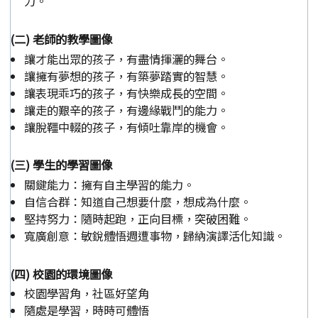
力。
(二) 老師的教學圖像
讓才能出眾的孩子，有盡情揮灑的舞台。
讓擁有夢想的孩子，有築夢踏實的智慧。
讓表現乖巧的孩子，有快樂成長的空間。
讓走的艱辛的孩子，有邊緣戰鬥的能力。
讓脫韁中輟的孩子，有傾吐靠岸的機會。
(三) 學生的學習圖像
關鍵能力：擁有自主學習的能力。
自信合群：知道自己想要什麼，想成為什麼。
堅持努力：隨時起跑，正向目標，突破困難。
寬廣創意：敏銳體悟週遭事物，歸納演譯活化知識。
(四) 校園的環境圖像
校園學習角，社區好望角
隨處是學習，時時可體悟