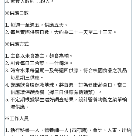
素食人數約：39人。
※供應日數
每週一至週五，供應五天。
每月實際供應日數，大約為二十一天至二十三天。
※供應方式
主食以米食為主，麵食為輔。
副食每日三合菜，一什錦湯。
時令水果每星期一及每週四供應、符合校園食品之乳品
每星期三供應。
響應飲食環保救地球，將每週一訂為健康蔬食日，當日
供應環保蔬食餐（擇三日供應有機蔬菜）。
不定期根據學生嗜好調查結果，設計營養均衡之菜單輪
流供應。
※工作人員
執行秘書一人，營養師一人 (市府聘)，會計、人事、出納