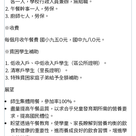
各一人，學校行政人員兼辦，無給職。
午餐幹事一人，勞保。
廚師七人，勞保。
※收費
每個月收午餐費 國小九五O元，國中九八O元。
※貧困學生補助
低收入戶、中低收入戶學生（區公所證明）。
清寒戶學生（里長證明）。
特殊貧困家庭子弟給予全額補助。
展望
師生集體用餐，參加率100%。
盡量提高午餐品質，以求合乎兒童發育期所需的營養要
求，提高國民體位。
盼望透過午餐教育，使學童、家長瞭解到營養均衡的飲
食對健康的重要性，進而養成良好的飲食習慣，增進學