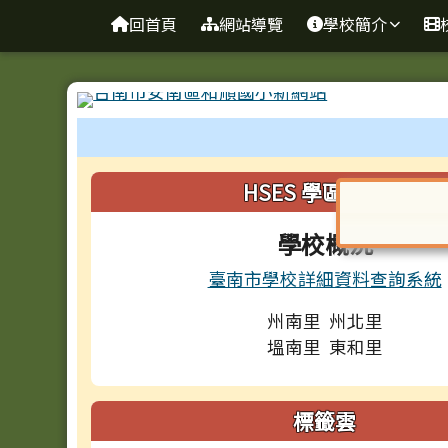
台南市和順國小新校網
導覽列
跳至主內容區
回首頁
網站導覽
學校簡介
工具列
頁尾區域
左邊區域內容
HSES 學區與概況
對話框已開
學校概況
臺南市學校詳細資料查詢系統
州南里 州北里
塭南里 東和里
標籤雲