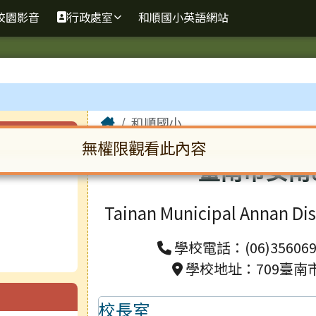
校園影音
行政處室
和順國小英語網站
主內容區域
Home
和順國小
無權限觀看此內容
臺南市安南
啟。請使用 Tab 鍵在選項間移動焦點。按下 En
Tainan Municipal Annan Di
學校電話：(06)356069
學校地址：709臺南
校長室