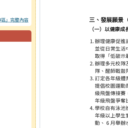
三、發展願景
專區」完整內容
（一）以健康成
辦理健康促進
並從日常生活
取得「低碳示
辦理多元校隊
隊、醒師戰鼓
訂定各年級體
提倡校園運動風氣
級飛盤傳接賽，
年級飛盤爭奪
學校自有泳池
年級以上學生
動、 6 月舉