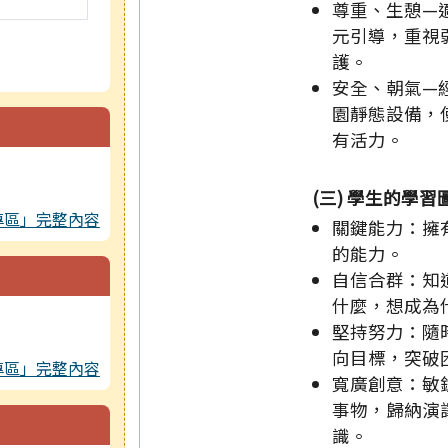
尊重、生憩—
元引導，重視
護。
安全、朝氣—
園靜態設備，
有活力。
(三) 學生的學習
專區」完整內容
關鍵能力：擁
的能力。
自信合群：知
什麼，想成為
堅持努力：隨
向目標，突破
專區」完整內容
寬廣創意：敏
事物，歸納演
識。