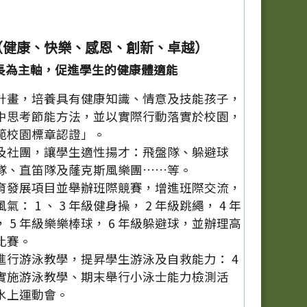
（健康、快樂、感恩、創新、卓越）
長為主軸，促進學生的健康體適能
計畫，培養具有健康知識、情意及技能孩子，
中思考節能方法，並以實際行動落實於校園，
範校園標章認證」。
及社團，讓學生適性揚才：飛盤隊、躲避球
隊、直笛隊及蕯克斯風樂團……等。
育發展項目並舉辦班際競賽，增進班際交流，
： 1 、 3 年級健身操， 2 年級跳繩， 4 年
 5 年級樂樂棒球， 6 年級躲避球，並辦理高
比賽。
進行游泳教學，提昇學生游泳及自救能力： 4
實施游泳教學、期末舉行小泳士能力檢測活
辦水上運動會。