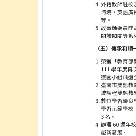
外籍教師駐校
情境，英語廣
等。
故事媽媽晨間
閱讀闖關等系
（五）傳承和順
榮獲「教育部
111 學年度
獲國小組飛盤全
臺南市雙語教
域課程雙語教
數位學習優良學
學習示範學校，
3 名。
辦理 60 週
越新發展。