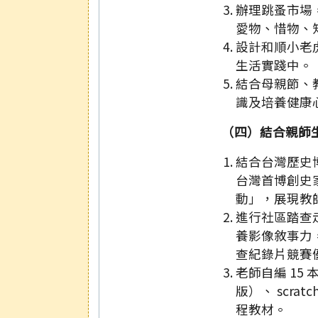
辦理跳蚤市場
愛物、惜物、
設計和順小老
生活實踐中。
結合母親節、
識及培養健康
（四）結合親師
結合台灣歷史博物
台灣首博創史
動」，展現教
進行社區踏查
養影像敘事力
查紀錄片競賽
老師自編 15 
版）、 scr
程教材。