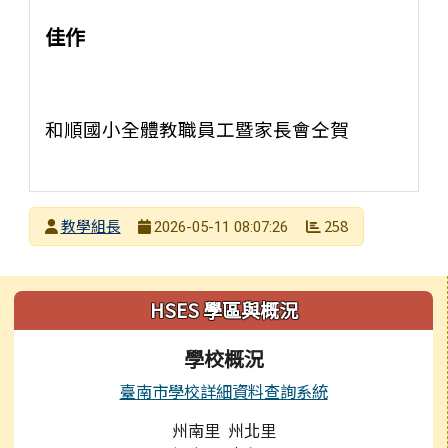
佳作
和順國小全體教職員工暨家長會仝賀
發布者
教學組長
258
2026-05-11 08:07:26
發布日期
瀏覽次數
左邊區域內容
HSES 學區與概況
學校概況
臺南市學校詳細資料查詢系統
州南里 州北里