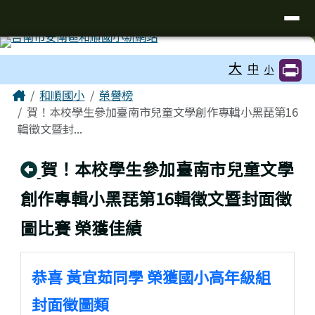
台南市和順國小新校網
導覽列
跳至主內容區
工具列
大
中
小
頁尾區域
主內容區域
Home
和順國小
榮譽榜
賀！本校學生參加臺南市兒童文學創作專輯小黑琵第16
輯徵文暨封...
回上頁
賀！本校學生參加臺南市兒童文學
創作專輯小黑琵第16輯徵文暨封面徵
圖比賽 榮獲佳績
恭喜 黃宜茹同學 榮獲國小高年級組
封面徵圖類