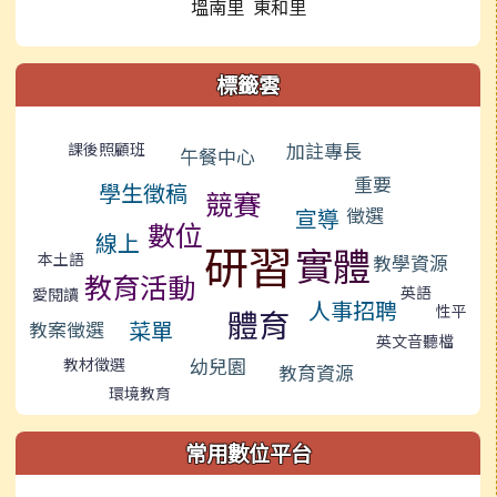
塭南里 東和里
標籤雲
標籤雲導覽
加註專長
課後照顧班
午餐中心
重要
學生徵稿
競賽
徵選
宣導
數位
線上
研習
實體
本土語
教學資源
教育活動
英語
愛閱讀
人事招聘
性平
體育
菜單
教案徵選
英文音聽檔
幼兒園
教材徵選
教育資源
環境教育
常用數位平台