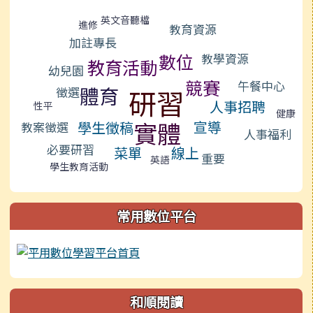
標籤雲導覽
英文音聽檔
進修
教育資源
加註專長
數位
教學資源
教育活動
幼兒園
競賽
午餐中心
體育
研習
徵選
人事招聘
性平
健康
實體
宣導
學生徵稿
教案徵選
人事福利
必要研習
線上
菜單
重要
英語
學生教育活動
常用數位平台
和順閱讀