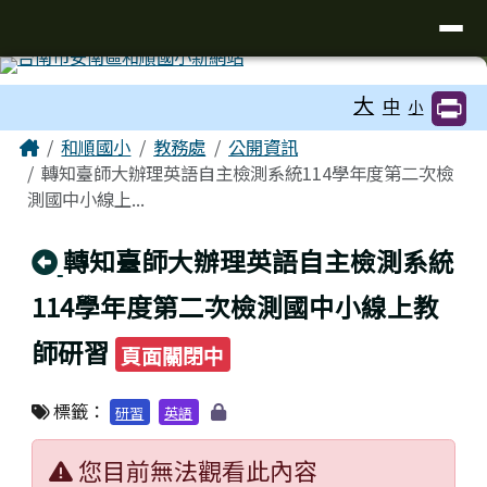
台南市和順國小新校網
導覽列
跳至主內容區
工具列
大
中
小
頁尾區域
主內容區域
Home
和順國小
教務處
公開資訊
轉知臺師大辦理英語自主檢測系統114學年度第二次檢
測國中小線上...
回上頁
轉知臺師大辦理英語自主檢測系統
114學年度第二次檢測國中小線上教
師研習
頁面關閉中
標籤：
研習
英語
您目前無法觀看此內容