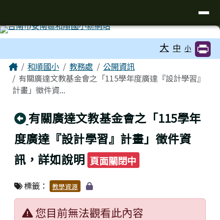
台南市和順國小新校網
導覽列
跳至主內容區
工具列
大
中
小
頁尾區域
主內容區域
Home
和順國小
教務處
公開資訊
有關廣達文教基金會之「115學年度廣達『設計學習』
計畫」徵件資...
回上頁
有關廣達文教基金會之「115學年
度廣達『設計學習』計畫」徵件資
訊，詳如說明
頁面關閉中
標籤：
教學資源
您目前無法觀看此內容