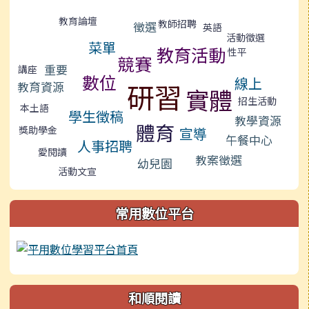
標籤雲導覽
教育論壇
教師招聘
徵選
英語
活動徵選
菜單
教育活動
性平
競賽
重要
講座
數位
線上
研習
教育資源
實體
招生活動
本土語
學生徵稿
教學資源
體育
獎助學金
宣導
午餐中心
人事招聘
愛閱讀
教案徵選
幼兒園
活動文宣
常用數位平台
和順閱讀