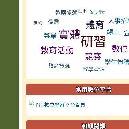
標籤雲導覽
性平
幼兒園
教案徵選
人事招
徵選
體育
進修
實體
線上
菜單
研習
數位
教育活動
競賽
學生徵
教育資源
教學資源
常用數位平台
和順閱讀