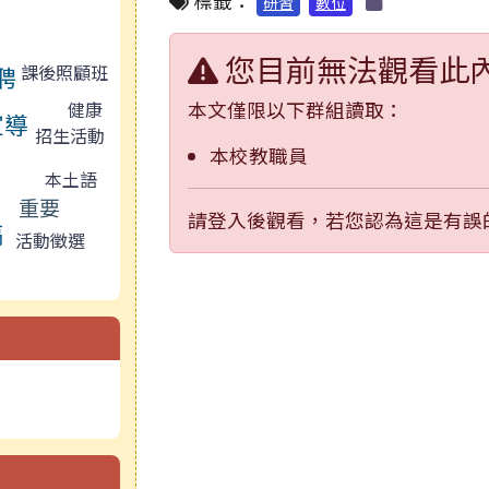
標籤：
研習
數位
您目前無法觀看此
聘
課後照顧班
健康
本文僅限以下群組讀取：
宣導
招生活動
本校教職員
本土語
重要
請登入後觀看，若您認為這是有誤
稿
活動徵選