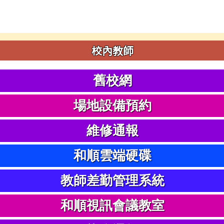
校內教師
舊校網
場地設備預約
維修通報
和順雲端硬碟
教師差勤管理系統
和順視訊會議教室