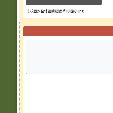
1) 校園安全地圖簡易版-和順國小.jpg
右邊區域內容