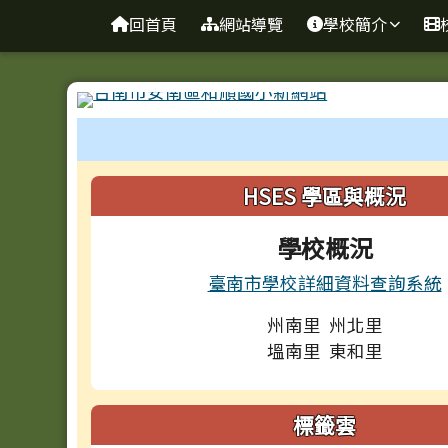
台南市和順國小新校網
導覽列
跳至主內容區
回首頁
網站導覽
學校簡介
工具列
頁尾區域
左邊區域內容
HSES 學區與概況
學校概況
臺南市學校詳細資料查詢系統
州南里 州北里
塭南里 東和里
標籤雲