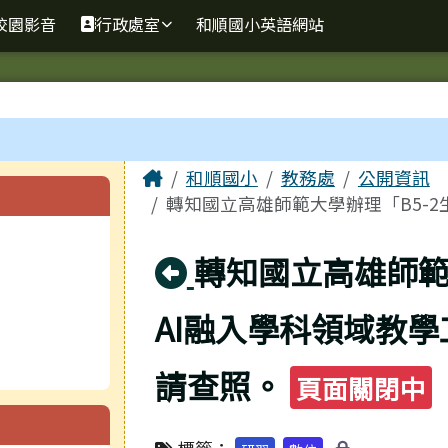
校園影音
行政處室
和順國小英語網站
主內容區域
Home
和順國小
教務處
公開資訊
轉知國立高雄師範大學辦理「B5-2生
回上頁
轉知國立高雄師範
AI融入學科領域教
請查照。
頁面關閉中