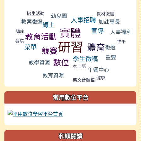
標籤雲導覽
招生活動
教材徵選
幼兒園
人事招聘
教案徵選
加註專長
線上
實體
宣導
人事福利
講座
教育活動
研習
英語
性平
體育
菜單
徵選
競賽
重要
學生徵稿
數位
教學資源
本土語
午餐中心
教育資源
健康
英文音聽檔
常用數位平台
和順閱讀