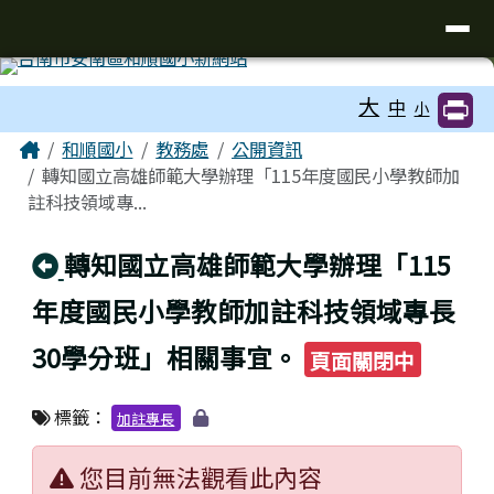
台南市和順國小新校網
導覽列
跳至主內容區
工具列
大
中
小
頁尾區域
主內容區域
Home
和順國小
教務處
公開資訊
轉知國立高雄師範大學辦理「115年度國民小學教師加
註科技領域專...
回上頁
轉知國立高雄師範大學辦理「115
年度國民小學教師加註科技領域專長
30學分班」相關事宜。
頁面關閉中
標籤：
加註專長
您目前無法觀看此內容