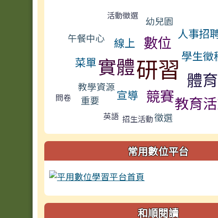
標籤雲導覽
活動徵選
幼兒園
人事招
午餐中心
數位
線上
學生徵
研習
實體
菜單
體育
教學資源
競賽
宣導
問卷
教育活
重要
英語
徵選
招生活動
常用數位平台
和順閱讀