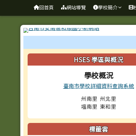
台南市和順國小新校網
導覽列
跳至主內容區
回首頁
網站導覽
學校簡介
工具列
頁尾區域
左邊區域內容
HSES 學區與概況
學校概況
臺南市學校詳細資料查詢系統
州南里 州北里
塭南里 東和里
標籤雲