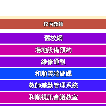
校內教師
舊校網
場地設備預約
維修通報
和順雲端硬碟
教師差勤管理系統
和順視訊會議教室