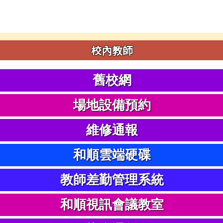
校內教師
舊校網
場地設備預約
維修通報
和順雲端硬碟
教師差勤管理系統
和順視訊會議教室