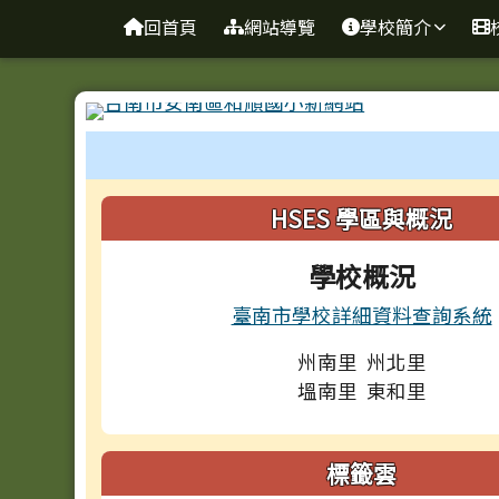
台南市和順國小新校網
導覽列
跳至主內容區
回首頁
網站導覽
學校簡介
工具列
頁尾區域
左邊區域內容
HSES 學區與概況
學校概況
臺南市學校詳細資料查詢系統
州南里 州北里
塭南里 東和里
標籤雲