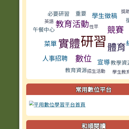
標籤雲導覽
獎
重要
必要研習
學生徵稿
教育活動
英語
競賽
性平
午餐中心
研習
實體
菜單
體育
數位
人事招聘
宣導
教學資
教育資源
招生活動
學生教
常用數位平台
和順閱讀