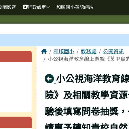
校園影音
行政處室
和順國小英語網站
主內容區域
Home
和順國小
教務處
公開資訊
小公視海洋教育線上遊戲《莫里島的
回上頁
小公視海洋教育
險》及相關教學資源
驗後填寫問卷抽獎，
請惠予轉知貴校自然