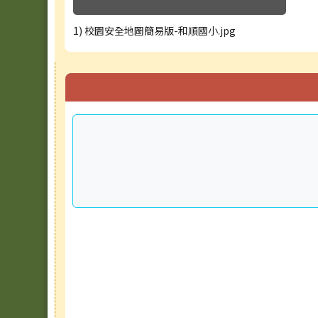
1) 校園安全地圖簡易版-和順國小.jpg
右邊區域內容