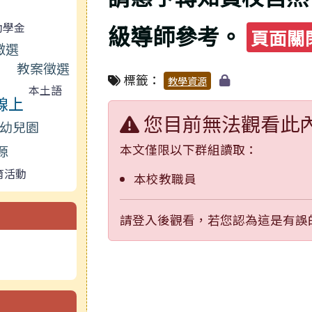
助學金
級導師參考。
頁面關
徵選
教案徵選
標籤：
教學資源
本土語
線上
您目前無法觀看此
幼兒園
本文僅限以下群組讀取：
源
育活動
本校教職員
請登入後觀看，若您認為這是有誤