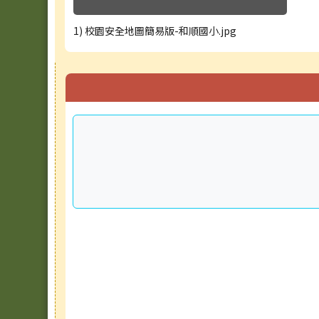
1) 校園安全地圖簡易版-和順國小.jpg
右邊區域內容