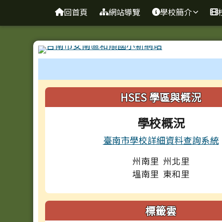
台南市和順國小新校網
導覽列
跳至主內容區
回首頁
網站導覽
學校簡介
工具列
頁尾區域
左邊區域內容
HSES 學區與概況
學校概況
臺南市學校詳細資料查詢系統
州南里 州北里
塭南里 東和里
標籤雲