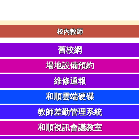
校內教師
舊校網
場地設備預約
維修通報
和順雲端硬碟
教師差勤管理系統
和順視訊會議教室