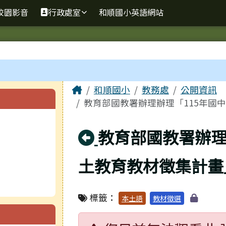
校園影音
行政處室
和順國小英語網站
主內容區域
Home
和順國小
教務處
公開資訊
教育部國教署辦理辦理「115年國
回上頁
教育部國教署辦理
土教育教材徵集計
標籤：
本土語
教材徵選