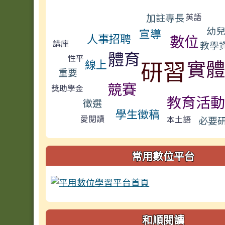
標籤雲導覽
加註專長
英語
幼
宣導
數位
人事招聘
講座
教學
體育
性平
研習
實體
線上
重要
競賽
獎助學金
教育活動
徵選
學生徵稿
愛閱讀
本土語
必要
常用數位平台
和順閱讀