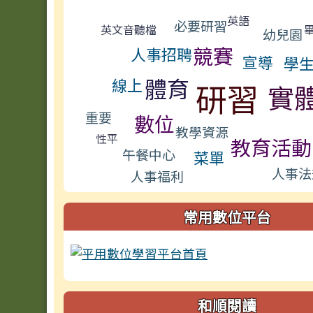
標籤雲導覽
英語
必要研習
英文音聽檔
幼兒園
競賽
人事招聘
宣導
學
體育
線上
研習
實
重要
數位
教學資源
性平
教育活動
午餐中心
菜單
人事法
人事福利
常用數位平台
和順閱讀