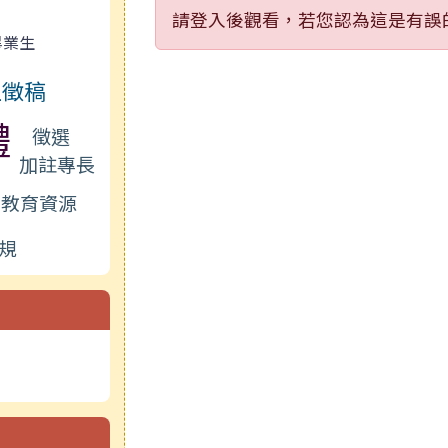
請登入後觀看，若您認為這是有誤
畢業生
生徵稿
體
徵選
加註專長
教育資源
規