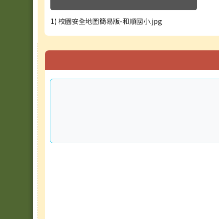
1) 校園安全地圖簡易版-和順國小.jpg
右邊區域內容