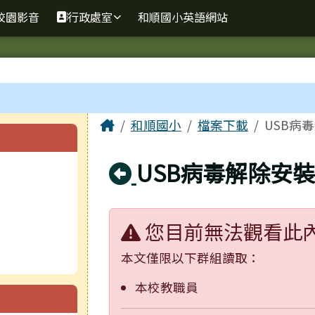
校園影音
行政處室
和順國小英語網站
主內容區域
Home
和順國小
檔案下載
USB病
回上頁
USB病毒解除安
您目前無法觀看此
本文僅限以下群組讀取：
本校教職員