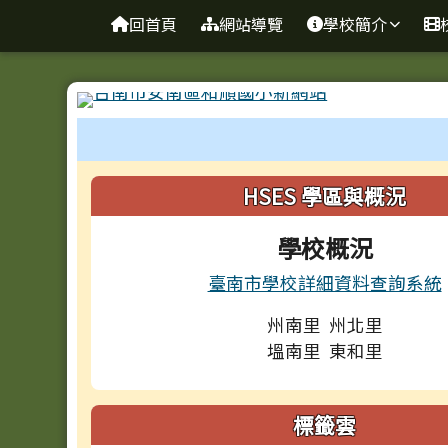
台南市和順國小新校網
導覽列
跳至主內容區
回首頁
網站導覽
學校簡介
工具列
頁尾區域
左邊區域內容
HSES 學區與概況
學校概況
臺南市學校詳細資料查詢系統
州南里 州北里
塭南里 東和里
標籤雲