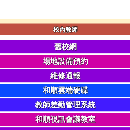
校內教師
舊校網
場地設備預約
維修通報
和順雲端硬碟
教師差勤管理系統
和順視訊會議教室