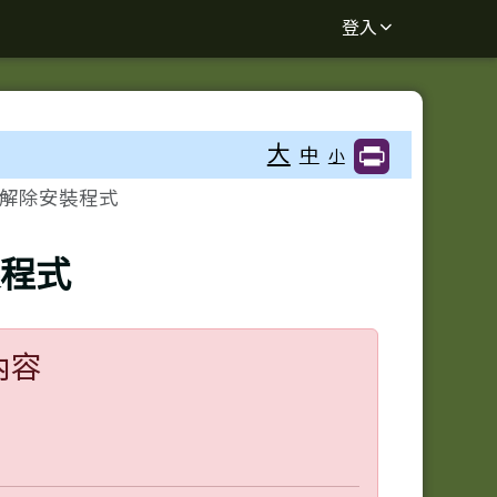
登入
大
中
小
毒解除安裝程式
裝程式
內容