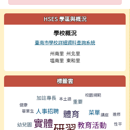
左邊區域內容
HSES 學區與概況
學校概況
臺南市學校詳細資料查詢系統
州南里 州北里
塭南里 東和里
標籤雲
標籤雲導覽
校園規範
加註專長
本土語
重要
健康
人事招聘
畢業生
體育
菜單
進修
講座
實體
教育活動
研習
幼兒園
性平