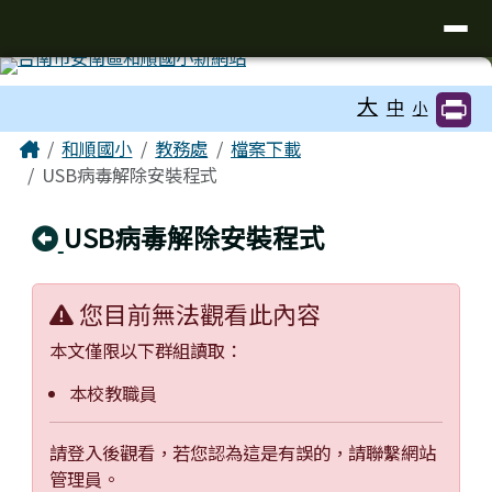
台南市和順國小新校網
導覽列
跳至主內容區
工具列
大
中
小
頁尾區域
主內容區域
Home
和順國小
教務處
檔案下載
USB病毒解除安裝程式
回上頁
USB病毒解除安裝程式
您目前無法觀看此內容
本文僅限以下群組讀取：
本校教職員
請登入後觀看，若您認為這是有誤的，請聯繫網站
管理員。