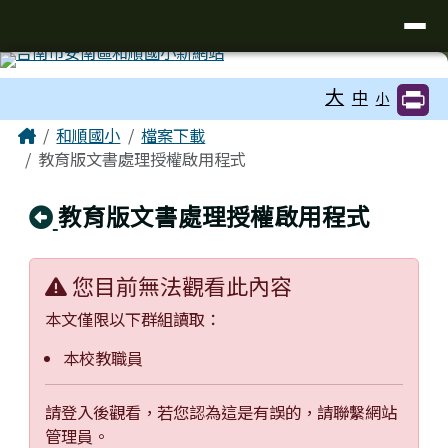
台南市和順國小新校網
導覽列
跳至主內容區
工具列
大
中
小
頁尾區域
主內容區域
Home
和順國小
檔案下載
教育版文書處理授權啟用程式
回上頁
教育版文書處理授權啟用程式
您目前無法觀看此內容
本文僅限以下群組讀取：
本校教職員
請登入後觀看，若您認為這是有誤的，請聯繫網站
管理員。