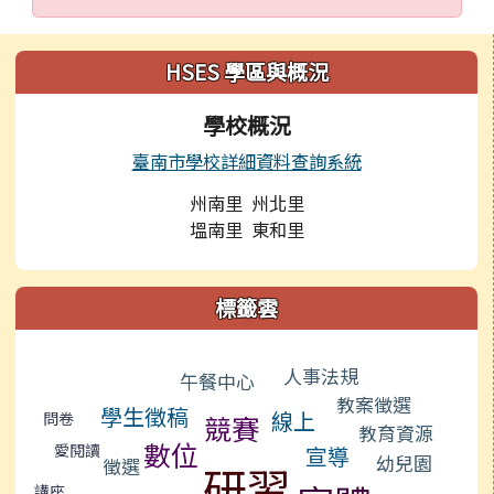
左邊區域內容
HSES 學區與概況
學校概況
臺南市學校詳細資料查詢系統
州南里 州北里
塭南里 東和里
標籤雲
標籤雲導覽
人事法規
午餐中心
教案徵選
學生徵稿
線上
問卷
競賽
教育資源
數位
愛閱讀
宣導
幼兒園
徵選
研習
講座