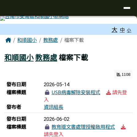
台南市和順國小新校網
導覽列
跳至主內容區
工具列
大
中
小
頁尾區域
主內容區域
Home
和順國小
教務處
檔案下載
和順國小
教務處
檔案下載
1108
檔案列表
發布日期
2026-05-14
檔案標題
USB病毒解除安裝程式
請先登
入
發布者
資訊組長
發布日期
2026-06-02
檔案標題
教育版文書處理授權啟用程式
請先登入