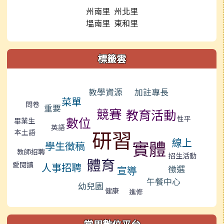
州南里 州北里
塭南里 東和里
標籤雲
標籤雲導覽
加註專長
教學資源
菜單
問卷
重要
競賽
教育活動
數位
性平
畢業生
英語
研習
本土語
線上
實體
學生徵稿
教師招聘
招生活動
體育
愛閱讀
人事招聘
徵選
宣導
午餐中心
幼兒園
健康
進修