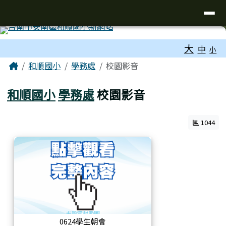
台南市和順國小新校網
導覽列
跳至主內容區
工具列
大
中
小
頁尾區域
主內容區域
Home
和順國小
學務處
校園影音
和順國小
學務處
校園影音
1044
0624學生朝會