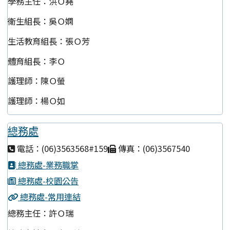
學務主任：洪Ｏ堯
衛生組長：吳Ｏ嫻
生活教育組長：張Ｏ芳
體育組長：李Ｏ
護理師：陳Ｏ螢
護理師：楊Ｏ如
總務處
電話：(06)3563568#159
傳真：(06)3567540
總務處-業務職掌
總務處-校園公告
總務處-常用連結
總務主任：許Ｏ瑞