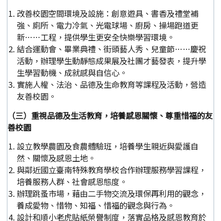
改善校園空間環境及設施：創意遊具、書香及禮堂補
強、廁所、電力冷氣、光電球場、廚房、操場跑道更
新……工程，提供學生更安全快樂學習環境。
結合運動會、畢業典禮、街頭藝人秀、兒童節……慶祝
活動，辦理學生動靜態成果展及社團才藝發表，提升學
生學習動機、成就感與自信心。
實施人權、法治、品德及生命教育等課程及活動，營造
友善校園。
（三）重視品德及生活教育，培養感恩關懷、尊重惜福的友
善校園
設立教學農園及食農體驗班，培養學生親近與愛護自
然、關懷及感恩土地。
與鄰近國立臺南特殊教育學校合作辦理服務學習課程，
培養服務人群、社會感恩態度。
辦理跳蚤市場，藉由二手物交流及環保再利用的觀念，
養成愛物、惜物、知福、惜福的觀念與行為。
設計和順小老虎貼紙榮譽制度，落實品格及感恩教育於