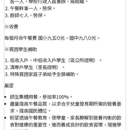
各一人，學校行政人員兼辦，無給職。
午餐幹事一人，勞保。
廚師七人，勞保。
※收費
每個月收午餐費 國小九五O元，國中九八O元。
※貧困學生補助
低收入戶、中低收入戶學生（區公所證明）。
清寒戶學生（里長證明）。
特殊貧困家庭子弟給予全額補助。
展望
師生集體用餐，參加率100%。
盡量提高午餐品質，以求合乎兒童發育期所需的營養要
求，提高國民體位。
盼望透過午餐教育，使學童、家長瞭解到營養均衡的飲
食對健康的重要性，進而養成良好的飲食習慣，增進學