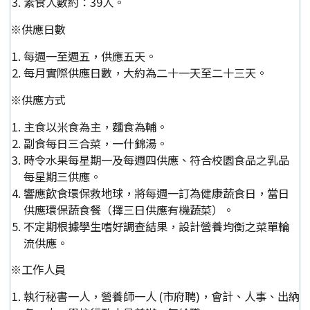
素食人數約：39人。
※供應日數
每週一至週五，供應五天。
每月實際供應日數，大約為二十一天至二十三天。
※供應方式
主食以米食為主，麵食為輔。
副食每日三合菜，一什錦湯。
時令水果每星期一及每週四供應、符合校園食品之乳品
每星期三供應。
響應飲食環保救地球，將每週一訂為健康蔬食日，當日
供應環保蔬食餐（擇三日供應有機蔬菜）。
不定期根據學生嗜好調查結果，設計營養均衡之菜單輪
流供應。
※工作人員
執行秘書一人，營養師一人 (市府聘)，會計、人事、出納