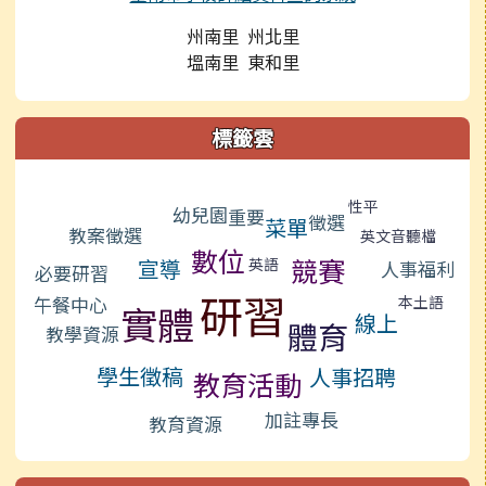
州南里 州北里
塭南里 東和里
標籤雲
標籤雲導覽
性平
幼兒園
重要
徵選
菜單
教案徵選
英文音聽檔
數位
競賽
宣導
英語
人事福利
必要研習
研習
本土語
午餐中心
實體
線上
體育
教學資源
學生徵稿
人事招聘
教育活動
加註專長
教育資源