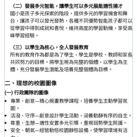
（二）發展多元智能，讓學生可以多元展能適性揚才
國小是孩子多元探索的階段，提供多元的學習機會和舞
台，讓孩子可以發光發熱，各種不同優勢智能孩子都可以
從學習中得到成就和喜悅，維持高度的學習動機，享受高
峰學習經驗。
（三）以學生為核心，全人發展教育
所有的教育作為都是為了學生，學生是學校、教師和家長
共同努力的目標。將學生視為完整的個體，以學生為主
體，充分發展學生潛能及培養完整個體為目標。
二、理想的校園圖像
(一) 行政團隊的圖像
專業、創意—精心規畫教學課程，培養學生主動學習氛
圍。
活潑、守序—創意設計學生活動，涵養動靜有序的自主。
尊重、生憩—適性安置多元引導，重視弱勢學生照護。
安全、朝氣—經營動態校園靜態設備，使學習環境有活