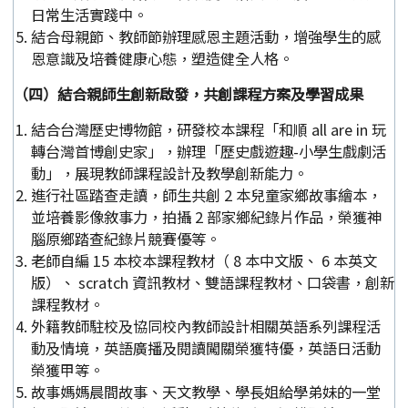
日常生活實踐中。
結合母親節、教師節辦理感恩主題活動，增強學生的感
恩意識及培養健康心態，塑造健全人格。
（四）結合親師生創新啟發，共創課程方案及學習成果
結合台灣歷史博物館，研發校本課程「和順 all are in 玩
轉台灣首博創史家」，辦理「歷史戲遊趣-小學生戲劇活
動」，展現教師課程設計及教學創新能力。
進行社區踏查走讀，師生共創 2 本兒童家鄉故事繪本，
並培養影像敘事力，拍攝 2 部家鄉紀錄片作品，榮獲神
腦原鄉踏查紀錄片競賽優等。
老師自編 15 本校本課程教材（ 8 本中文版、 6 本英文
版）、 scratch 資訊教材、雙語課程教材、口袋書，創新
課程教材。
外籍教師駐校及協同校內教師設計相關英語系列課程活
動及情境，英語廣播及閱讀闖關榮獲特優，英語日活動
榮獲甲等。
故事媽媽晨間故事、天文教學、學長姐給學弟妹的一堂