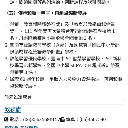
課、閱讀闖關等系列活動，創新課程及深耕閱讀。
（五）傳承和順一甲子，再創卓越新發展
榮獲「教育部閱讀磐石獎」及「教育部教學卓越金質
獎」， 111 學年度再次榮獲台南市閱讀磐石學校第 1
名，飛盤隊榮獲國小組飛盤全國賽第 1 名。
臺南市雙語教育學校（Ａ類）及國教署「國民中小學部
份領域課程雙語教學計畫」學校。
數位學習優良學校，臺南市 5G 智慧學習學校、 5G 新科
技學習示範學校，全國中小學 SCRATCH 程式設計競賽
榮獲第 3 名。
辦理 60 週年校慶，爭取人力及物力資源挹注，再創和順
卓越新發展。
尚未設定成員
教務處
電話：(06)3563568#152
傳真：(06)3567540