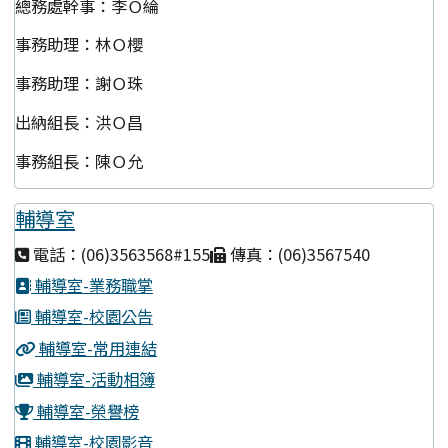
總務處幹事：李Ｏ綸
事務助理：林Ｏ櫻
事務助理：謝Ｏ珠
出納組長：洪Ｏ昌
事務組長：陳Ｏ允
輔導室
電話：(06)3563568#155
傳真：(06)3567540
輔導室-業務職掌
輔導室-校園公告
輔導室-常用連結
輔導室-活動相簿
輔導室-榮譽榜
輔導室-校園影音