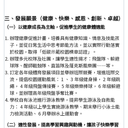
三、發展願景（健康、快樂、感恩、創新、卓越）
（一）以健康成長為主軸，促進學生的健康體適能
辦理健康促進計畫，培養具有健康知識、情意及技能孩
子，並從日常生活中思考節能方法，並以實際行動落實
於校園，取得「低碳示範校園標章認證」。
辦理多元校隊及社團，讓學生適性揚才：飛盤隊、躲避
球隊、醒師戰鼓隊、直笛隊及蕯克斯風樂團……等。
訂定各年級體育發展項目並舉辦班際競賽，增進班際交
流，提倡校園運動風氣： 1 、 3 年級健身操， 2 年級跳
繩， 4 年級飛盤傳接賽， 5 年級樂樂棒球， 6 年級躲避
球，並辦理高年級飛盤爭奪比賽。
學校自有泳池進行游泳教學，提昇學生游泳及自救能
力： 4 年級以上學生實施游泳教學、期末舉行小泳士能
力檢測活動、 6 月舉辦水上運動會。
（二）適性發展，提高學習興趣與動機，讓孩子快樂學習