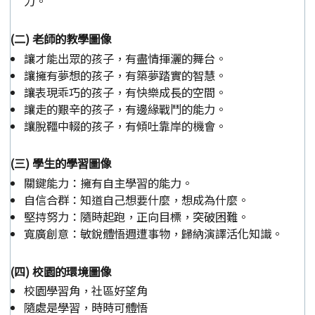
力。
(二) 老師的教學圖像
讓才能出眾的孩子，有盡情揮灑的舞台。
讓擁有夢想的孩子，有築夢踏實的智慧。
讓表現乖巧的孩子，有快樂成長的空間。
讓走的艱辛的孩子，有邊緣戰鬥的能力。
讓脫韁中輟的孩子，有傾吐靠岸的機會。
(三) 學生的學習圖像
關鍵能力：擁有自主學習的能力。
自信合群：知道自己想要什麼，想成為什麼。
堅持努力：隨時起跑，正向目標，突破困難。
寬廣創意：敏銳體悟週遭事物，歸納演譯活化知識。
(四) 校園的環境圖像
校園學習角，社區好望角
隨處是學習，時時可體悟