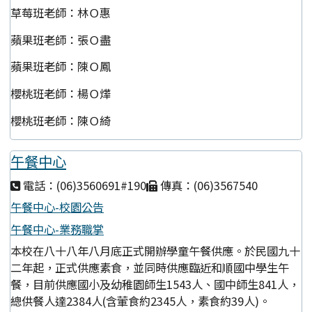
草莓班老師：林Ｏ惠
蘋果班老師：張Ｏ盡
蘋果班老師：陳Ｏ鳳
櫻桃班老師：楊Ｏ燁
櫻桃班老師：陳Ｏ綺
午餐中心
電話：(06)3560691#190
傳真：(06)3567540
午餐中心-校園公告
午餐中心-業務職掌
本校在八十八年八月底正式開辦學童午餐供應。於民國九十
二年起，正式供應素食，並同時供應臨近和順國中學生午
餐，目前供應國小及幼稚園師生1543人、國中師生841人，
總供餐人達2384人(含葷食約2345人，素食約39人)。