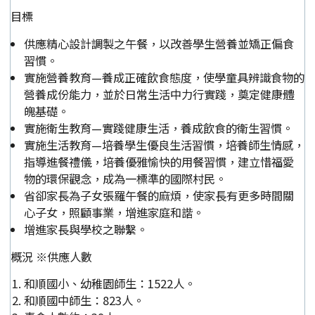
目標
供應精心設計調製之午餐，以改善學生營養並矯正偏食
習慣。
實施營養教育—養成正確飲食態度，使學童具辨識食物的
營養成份能力，並於日常生活中力行實踐，奠定健康體
魄基礎。
實施衛生教育—實踐健康生活，養成飲食的衛生習慣。
實施生活教育—培養學生優良生活習慣，培養師生情感，
指導進餐禮儀，培養優雅愉快的用餐習慣，建立惜福愛
物的環保觀念，成為一標準的國際村民。
省卻家長為子女張羅午餐的麻煩，使家長有更多時間關
心子女，照顧事業，增進家庭和諧。
增進家長與學校之聯繫。
概況 ※供應人數
和順國小、幼稚園師生：1522人。
和順國中師生：823人。