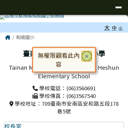
台南市和順國小新校網
導覽列
跳至主內容區
工具列
大
中
小
頁尾區域
主內容區域
Home
和順國小
臺南市安南區和順國民小學
無權限觀看此內
關閉
×
容
Tainan Municipal Annan District Heshun
對話框已開啟。請使用 Tab 鍵在選
Elementary School
學校電話：(06)3560691
學校傳真：(06)3567540
學校地址：709臺南市安南區安和路五段178
巷5號
校長室