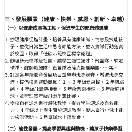
三、發展願景（健康、快樂、感恩、創新、卓越）
（一）以健康成長為主軸，促進學生的健康體適能
辦理健康促進計畫，培養具有健康知識、情意及技能孩
子，並從日常生活中思考節能方法，並以實際行動落實
於校園，取得「低碳示範校園標章認證」。
辦理多元校隊及社團，讓學生適性揚才：飛盤隊、躲避
球隊、醒師戰鼓隊、直笛隊及蕯克斯風樂團……等。
訂定各年級體育發展項目並舉辦班際競賽，增進班際交
流，提倡校園運動風氣： 1 、 3 年級健身操， 2 年級跳
繩， 4 年級飛盤傳接賽， 5 年級樂樂棒球， 6 年級躲避
球，並辦理高年級飛盤爭奪比賽。
學校自有泳池進行游泳教學，提昇學生游泳及自救能
力： 4 年級以上學生實施游泳教學、期末舉行小泳士能
力檢測活動、 6 月舉辦水上運動會。
（二）適性發展，提高學習興趣與動機，讓孩子快樂學習