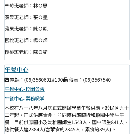
草莓班老師：林Ｏ惠
蘋果班老師：張Ｏ盡
蘋果班老師：陳Ｏ鳳
櫻桃班老師：楊Ｏ燁
櫻桃班老師：陳Ｏ綺
午餐中心
電話：(06)3560691#190
傳真：(06)3567540
午餐中心-校園公告
午餐中心-業務職掌
本校在八十八年八月底正式開辦學童午餐供應。於民國九十
二年起，正式供應素食，並同時供應臨近和順國中學生午
餐，目前供應國小及幼稚園師生1543人、國中師生841人，
總供餐人達2384人(含葷食約2345人，素食約39人)。