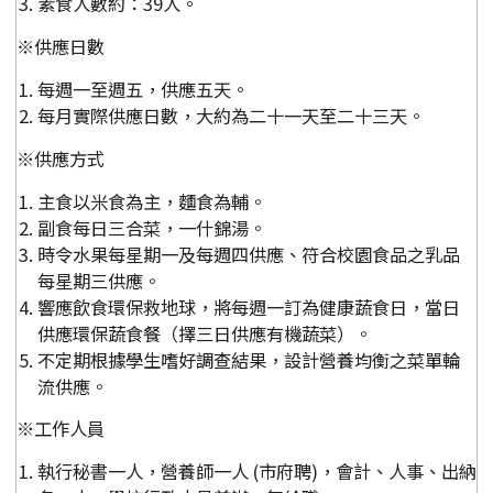
素食人數約：39人。
※供應日數
每週一至週五，供應五天。
每月實際供應日數，大約為二十一天至二十三天。
※供應方式
主食以米食為主，麵食為輔。
副食每日三合菜，一什錦湯。
時令水果每星期一及每週四供應、符合校園食品之乳品
每星期三供應。
響應飲食環保救地球，將每週一訂為健康蔬食日，當日
供應環保蔬食餐（擇三日供應有機蔬菜）。
不定期根據學生嗜好調查結果，設計營養均衡之菜單輪
流供應。
※工作人員
執行秘書一人，營養師一人 (市府聘)，會計、人事、出納