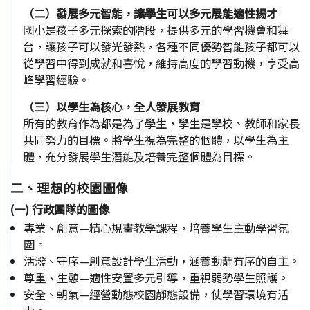
（二）發展多元智能，讓學生可以多元展能適性揚才
國小是孩子多元探索的階段，提供多元的學習機會和舞
台，讓孩子可以發光發熱，各種不同優勢智能孩子都可以
從學習中得到成就和喜悅，維持高度的學習動機，享受高
峰學習經驗。
（三）以學生為核心，全人發展教育
所有的教育作為都是為了學生，學生是學校、教師和家長
共同努力的目標。將學生視為完整的個體，以學生為主
體，充分發展學生潛能及培養完整個體為目標。
二、理想的校園圖像
(一) 行政團隊的圖像
專業、創意—精心規畫教學課程，培養學生主動學習氛
圍。
活潑、守序—創意設計學生活動，涵養動靜有序的自主。
尊重、生憩—適性安置多元引導，重視弱勢學生照護。
安全、朝氣—經營動態校園靜態設備，使學習環境有活