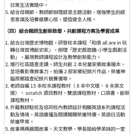
日常生活實踐中。
結合母親節、教師節辦理感恩主題活動，增強學生的感
恩意識及培養健康心態，塑造健全人格。
（四）結合親師生創新啟發，共創課程方案及學習成果
結合台灣歷史博物館，研發校本課程「和順 all are in 玩
轉台灣首博創史家」，辦理「歷史戲遊趣-小學生戲劇活
動」，展現教師課程設計及教學創新能力。
進行社區踏查走讀，師生共創 2 本兒童家鄉故事繪本，
並培養影像敘事力，拍攝 2 部家鄉紀錄片作品，榮獲神
腦原鄉踏查紀錄片競賽優等。
老師自編 15 本校本課程教材（ 8 本中文版、 6 本英文
版）、 scratch 資訊教材、雙語課程教材、口袋書，創新
課程教材。
外籍教師駐校及協同校內教師設計相關英語系列課程活
動及情境，英語廣播及閱讀闖關榮獲特優，英語日活動
榮獲甲等。
故事媽媽晨間故事、天文教學、學長姐給學弟妹的一堂