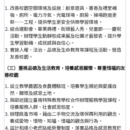
改善校園空間環境及設施：創意遊具、書香及禮堂補
強、廁所、電力冷氣、光電球場、廚房、操場跑道更
新……工程，提供學生更安全快樂學習環境。
結合運動會、畢業典禮、街頭藝人秀、兒童節……慶祝
活動，辦理學生動靜態成果展及社團才藝發表，提升學
生學習動機、成就感與自信心。
實施人權、法治、品德及生命教育等課程及活動，營造
友善校園。
（三）重視品德及生活教育，培養感恩關懷、尊重惜福的友
善校園
設立教學農園及食農體驗班，培養學生親近與愛護自
然、關懷及感恩土地。
與鄰近國立臺南特殊教育學校合作辦理服務學習課程，
培養服務人群、社會感恩態度。
辦理跳蚤市場，藉由二手物交流及環保再利用的觀念，
養成愛物、惜物、知福、惜福的觀念與行為。
設計和順小老虎貼紙榮譽制度，落實品格及感恩教育於