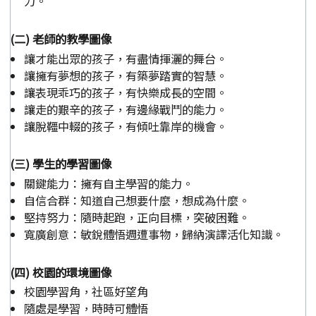
力。
(二) 老師的教學圖像
讓才能出眾的孩子，有盡情揮灑的舞台。
讓擁有夢想的孩子，有築夢踏實的智慧。
讓表現乖巧的孩子，有快樂成長的空間。
讓走的艱辛的孩子，有邊緣戰鬥的能力。
讓脫韁中輟的孩子，有傾吐靠岸的機會。
(三) 學生的學習圖像
關鍵能力：擁有自主學習的能力。
自信合群：知道自己想要什麼，想成為什麼。
堅持努力：隨時起跑，正向目標，突破困難。
寬廣創意：敏銳體悟週遭事物，歸納演譯活化知識。
(四) 校園的環境圖像
校園學習角，社區好望角
隨處是學習，時時可體悟