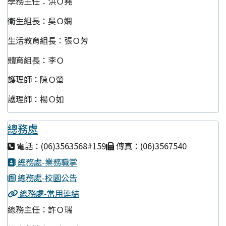
學務主任：洪Ｏ堯
衛生組長：吳Ｏ嫻
生活教育組長：張Ｏ芳
體育組長：李Ｏ
護理師：陳Ｏ螢
護理師：楊Ｏ如
總務處
電話：(06)3563568#159
傳真：(06)3567540
總務處-業務職掌
總務處-校園公告
總務處-常用連結
總務主任：許Ｏ瑞