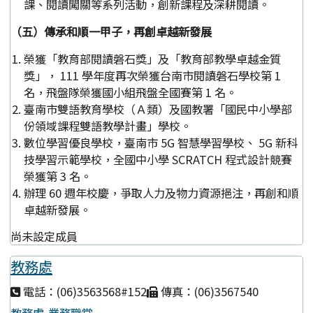
課、閱讀闖關等系列活動，創新課程及深耕閱讀。
（五）傳承和順一甲子，再創卓越新發展
榮獲「教育部閱讀磐石獎」及「教育部教學卓越金質
獎」， 111 學年度再次榮獲台南市閱讀磐石學校第 1
名，飛盤隊榮獲國小組飛盤全國賽第 1 名。
臺南市雙語教育學校（Ａ類）及國教署「國民中小學部
份領域課程雙語教學計畫」學校。
數位學習優良學校，臺南市 5G 智慧學習學校、 5G 新科
技學習示範學校，全國中小學 SCRATCH 程式設計競賽
榮獲第 3 名。
辦理 60 週年校慶，爭取人力及物力資源挹注，再創和順
卓越新發展。
尚未設定成員
教務處
電話：(06)3563568#152
傳真：(06)3567540