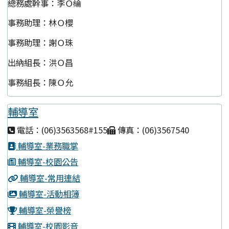
總務處幹事：李Ｏ綸
事務助理：林Ｏ櫻
事務助理：謝Ｏ珠
出納組長：洪Ｏ昌
事務組長：陳Ｏ允
輔導室
電話：(06)3563568#155
傳真：(06)3567540
輔導室-業務職掌
輔導室-校園公告
輔導室-常用連結
輔導室-活動相簿
輔導室-榮譽榜
輔導室-校園影音