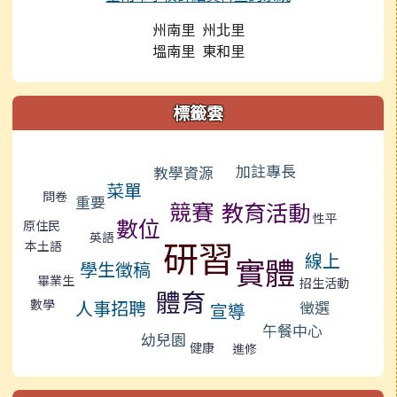
州南里 州北里
塭南里 東和里
標籤雲
標籤雲導覽
加註專長
教學資源
菜單
問卷
重要
競賽
教育活動
性平
數位
原住民
英語
研習
本土語
線上
實體
學生徵稿
畢業生
招生活動
體育
人事招聘
數學
徵選
宣導
午餐中心
幼兒園
健康
進修