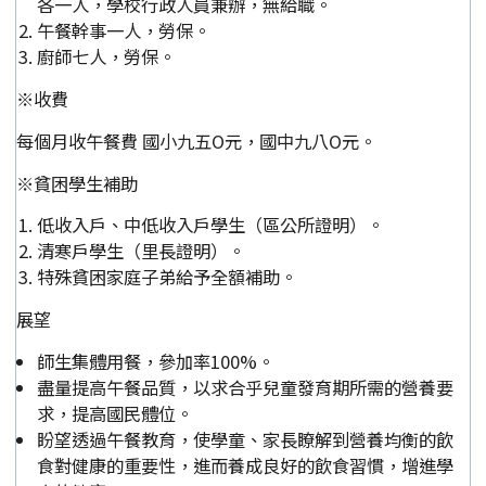
各一人，學校行政人員兼辦，無給職。
午餐幹事一人，勞保。
廚師七人，勞保。
※收費
每個月收午餐費 國小九五O元，國中九八O元。
※貧困學生補助
低收入戶、中低收入戶學生（區公所證明）。
清寒戶學生（里長證明）。
特殊貧困家庭子弟給予全額補助。
展望
師生集體用餐，參加率100%。
盡量提高午餐品質，以求合乎兒童發育期所需的營養要
求，提高國民體位。
盼望透過午餐教育，使學童、家長瞭解到營養均衡的飲
食對健康的重要性，進而養成良好的飲食習慣，增進學