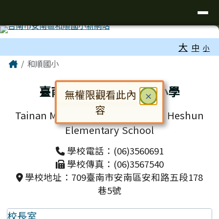
台南市和順國小新校網
導覽列
跳至主內容區
工具列
大
中
小
頁尾區域
主內容區域
Home
和順國小
臺南市安南區和順國民小學
無權限觀看此內
關閉
×
容
Tainan Municipal Annan District Heshun
對話框已開啟。請使用 Tab 鍵在選
Elementary School
學校電話：(06)3560691
學校傳真：(06)3567540
學校地址：709臺南市安南區安和路五段178
巷5號
校長室