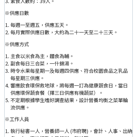
素食人數約：39人。
※供應日數
每週一至週五，供應五天。
每月實際供應日數，大約為二十一天至二十三天。
※供應方式
主食以米食為主，麵食為輔。
副食每日三合菜，一什錦湯。
時令水果每星期一及每週四供應、符合校園食品之乳品
每星期三供應。
響應飲食環保救地球，將每週一訂為健康蔬食日，當日
供應環保蔬食餐（擇三日供應有機蔬菜）。
不定期根據學生嗜好調查結果，設計營養均衡之菜單輪
流供應。
※工作人員
執行秘書一人，營養師一人 (市府聘)，會計、人事、出納