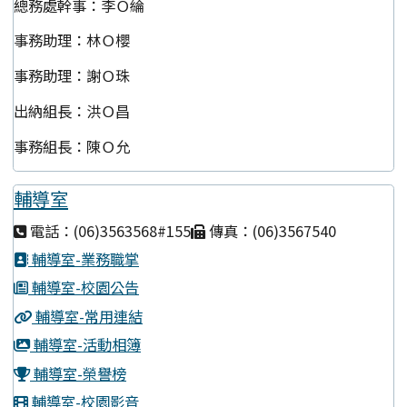
總務處幹事：李Ｏ綸
事務助理：林Ｏ櫻
事務助理：謝Ｏ珠
出納組長：洪Ｏ昌
事務組長：陳Ｏ允
輔導室
電話：(06)3563568#155
傳真：(06)3567540
輔導室-業務職掌
輔導室-校園公告
輔導室-常用連結
輔導室-活動相簿
輔導室-榮譽榜
輔導室-校園影音