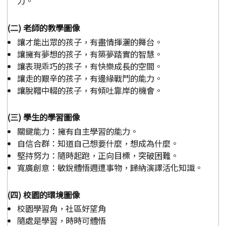
力。
(二) 老師的教學圖像
讓才能出眾的孩子，有盡情揮灑的舞台。
讓擁有夢想的孩子，有築夢踏實的智慧。
讓表現乖巧的孩子，有快樂成長的空間。
讓走的艱辛的孩子，有邊緣戰鬥的能力。
讓脫韁中輟的孩子，有傾吐靠岸的機會。
(三) 學生的學習圖像
關鍵能力：擁有自主學習的能力。
自信合群：知道自己想要什麼，想成為什麼。
堅持努力：隨時起跑，正向目標，突破困難。
寬廣創意：敏銳體悟週遭事物，歸納演譯活化知識。
(四) 校園的環境圖像
校園學習角，社區好望角
隨處是學習，時時可體悟