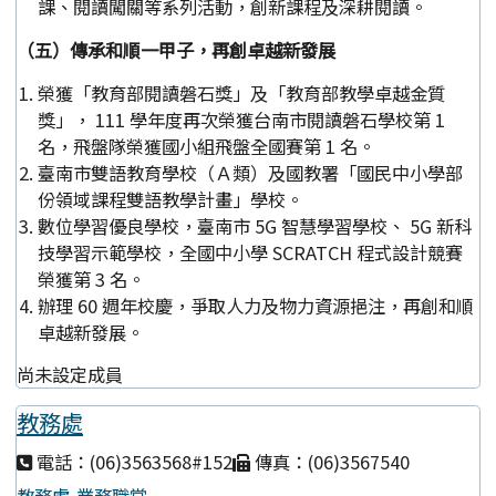
課、閱讀闖關等系列活動，創新課程及深耕閱讀。
（五）傳承和順一甲子，再創卓越新發展
榮獲「教育部閱讀磐石獎」及「教育部教學卓越金質
獎」， 111 學年度再次榮獲台南市閱讀磐石學校第 1
名，飛盤隊榮獲國小組飛盤全國賽第 1 名。
臺南市雙語教育學校（Ａ類）及國教署「國民中小學部
份領域課程雙語教學計畫」學校。
數位學習優良學校，臺南市 5G 智慧學習學校、 5G 新科
技學習示範學校，全國中小學 SCRATCH 程式設計競賽
榮獲第 3 名。
辦理 60 週年校慶，爭取人力及物力資源挹注，再創和順
卓越新發展。
尚未設定成員
教務處
電話：(06)3563568#152
傳真：(06)3567540