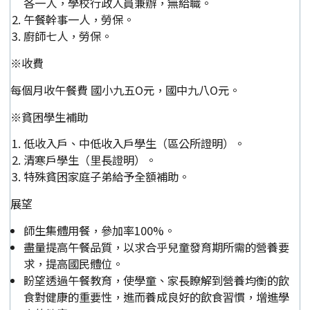
各一人，學校行政人員兼辦，無給職。
午餐幹事一人，勞保。
廚師七人，勞保。
※收費
每個月收午餐費 國小九五O元，國中九八O元。
※貧困學生補助
低收入戶、中低收入戶學生（區公所證明）。
清寒戶學生（里長證明）。
特殊貧困家庭子弟給予全額補助。
展望
師生集體用餐，參加率100%。
盡量提高午餐品質，以求合乎兒童發育期所需的營養要
求，提高國民體位。
盼望透過午餐教育，使學童、家長瞭解到營養均衡的飲
食對健康的重要性，進而養成良好的飲食習慣，增進學