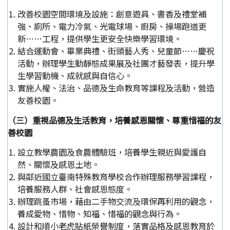
改善校園空間環境及設施：創意遊具、書香及禮堂補
強、廁所、電力冷氣、光電球場、廚房、操場跑道更
新……工程，提供學生更安全快樂學習環境。
結合運動會、畢業典禮、街頭藝人秀、兒童節……慶祝
活動，辦理學生動靜態成果展及社團才藝發表，提升學
生學習動機、成就感與自信心。
實施人權、法治、品德及生命教育等課程及活動，營造
友善校園。
（三）重視品德及生活教育，培養感恩關懷、尊重惜福的友
善校園
設立教學農園及食農體驗班，培養學生親近與愛護自
然、關懷及感恩土地。
與鄰近國立臺南特殊教育學校合作辦理服務學習課程，
培養服務人群、社會感恩態度。
辦理跳蚤市場，藉由二手物交流及環保再利用的觀念，
養成愛物、惜物、知福、惜福的觀念與行為。
設計和順小老虎貼紙榮譽制度，落實品格及感恩教育於