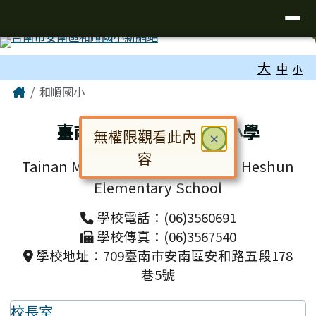
台南市和順國小新校網
導覽列
跳至主內容區
工具列
大
中
小
頁尾區域
主內容區域
Home
和順國小
臺南市安南區和順國民小學
無權限觀看此內
關閉
×
容
Tainan Municipal Annan District Heshun
對話框已開啟。請使用 Tab 鍵在選
Elementary School
學校電話：(06)3560691
學校傳真：(06)3567540
學校地址：709臺南市安南區安和路五段178
巷5號
校長室