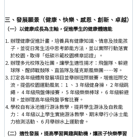
三、發展願景（健康、快樂、感恩、創新、卓越）
（一）以健康成長為主軸，促進學生的健康體適能
辦理健康促進計畫，培養具有健康知識、情意及技能孩
子，並從日常生活中思考節能方法，並以實際行動落實
於校園，取得「低碳示範校園標章認證」。
辦理多元校隊及社團，讓學生適性揚才：飛盤隊、躲避
球隊、醒師戰鼓隊、直笛隊及蕯克斯風樂團……等。
訂定各年級體育發展項目並舉辦班際競賽，增進班際交
流，提倡校園運動風氣： 1 、 3 年級健身操， 2 年級跳
繩， 4 年級飛盤傳接賽， 5 年級樂樂棒球， 6 年級躲避
球，並辦理高年級飛盤爭奪比賽。
學校自有泳池進行游泳教學，提昇學生游泳及自救能
力： 4 年級以上學生實施游泳教學、期末舉行小泳士能
力檢測活動、 6 月舉辦水上運動會。
（二）適性發展，提高學習興趣與動機，讓孩子快樂學習