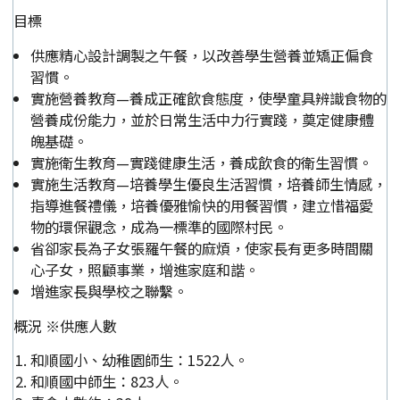
目標
供應精心設計調製之午餐，以改善學生營養並矯正偏食
習慣。
實施營養教育—養成正確飲食態度，使學童具辨識食物的
營養成份能力，並於日常生活中力行實踐，奠定健康體
魄基礎。
實施衛生教育—實踐健康生活，養成飲食的衛生習慣。
實施生活教育—培養學生優良生活習慣，培養師生情感，
指導進餐禮儀，培養優雅愉快的用餐習慣，建立惜福愛
物的環保觀念，成為一標準的國際村民。
省卻家長為子女張羅午餐的麻煩，使家長有更多時間關
心子女，照顧事業，增進家庭和諧。
增進家長與學校之聯繫。
概況 ※供應人數
和順國小、幼稚園師生：1522人。
和順國中師生：823人。