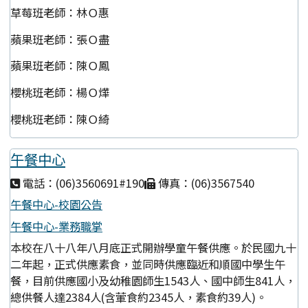
草莓班老師：林Ｏ惠
蘋果班老師：張Ｏ盡
蘋果班老師：陳Ｏ鳳
櫻桃班老師：楊Ｏ燁
櫻桃班老師：陳Ｏ綺
午餐中心
電話：(06)3560691#190
傳真：(06)3567540
午餐中心-校園公告
午餐中心-業務職掌
本校在八十八年八月底正式開辦學童午餐供應。於民國九十
二年起，正式供應素食，並同時供應臨近和順國中學生午
餐，目前供應國小及幼稚園師生1543人、國中師生841人，
總供餐人達2384人(含葷食約2345人，素食約39人)。