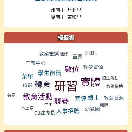
州南里 州北里
塭南里 東和里
標籤雲
標籤雲導覽
原住民
教案徵選
進修
重要
午餐中心
教學資源
數位
學生徵稿
菜單
實體
招生活動
研習
體育
徵選
教師招聘
教育活動
英語
線上
宣導
教育資源
競賽
性平
健康
本土語
幼兒園
人事招聘
加註專長