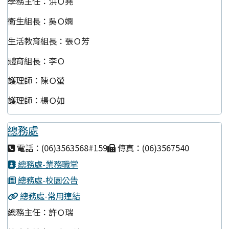
學務主任：洪Ｏ堯
衛生組長：吳Ｏ嫻
生活教育組長：張Ｏ芳
體育組長：李Ｏ
護理師：陳Ｏ螢
護理師：楊Ｏ如
總務處
電話：(06)3563568#159
傳真：(06)3567540
總務處-業務職掌
總務處-校園公告
總務處-常用連結
總務主任：許Ｏ瑞