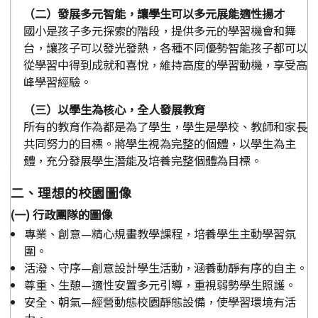
（二）發展多元智能，讓學生可以多元展能適性揚才
國小是孩子多元探索的階段，提供多元的學習機會和舞
台，讓孩子可以發光發熱，各種不同優勢智能孩子都可以
從學習中得到成就和喜悅，維持高度的學習動機，享受高
峰學習經驗。
（三）以學生為核心，全人發展教育
所有的教育作為都是為了學生，學生是學校、教師和家長
共同努力的目標。將學生視為完整的個體，以學生為主
體，充分發展學生潛能及培養完整個體為目標。
二、理想的校園圖像
(一) 行政團隊的圖像
專業、創意—精心規畫教學課程，培養學生主動學習氛
圍。
活潑、守序—創意設計學生活動，涵養動靜有序的自主。
尊重、生憩—適性安置多元引導，重視弱勢學生照護。
安全、朝氣—經營動態校園靜態設備，使學習環境有活