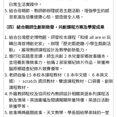
日常生活實踐中。
結合母親節、教師節辦理感恩主題活動，增強學生的感
恩意識及培養健康心態，塑造健全人格。
（四）結合親師生創新啟發，共創課程方案及學習成果
結合台灣歷史博物館，研發校本課程「和順 all are in 玩
轉台灣首博創史家」，辦理「歷史戲遊趣-小學生戲劇活
動」，展現教師課程設計及教學創新能力。
進行社區踏查走讀，師生共創 2 本兒童家鄉故事繪本，
並培養影像敘事力，拍攝 2 部家鄉紀錄片作品，榮獲神
腦原鄉踏查紀錄片競賽優等。
老師自編 15 本校本課程教材（ 8 本中文版、 6 本英文
版）、 scratch 資訊教材、雙語課程教材、口袋書，創新
課程教材。
外籍教師駐校及協同校內教師設計相關英語系列課程活
動及情境，英語廣播及閱讀闖關榮獲特優，英語日活動
榮獲甲等。
故事媽媽晨間故事、天文教學、學長姐給學弟妹的一堂