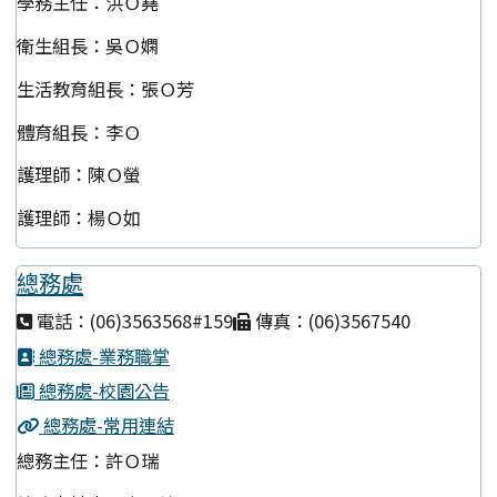
學務主任：洪Ｏ堯
衛生組長：吳Ｏ嫻
生活教育組長：張Ｏ芳
體育組長：李Ｏ
護理師：陳Ｏ螢
護理師：楊Ｏ如
總務處
電話：(06)3563568#159
傳真：(06)3567540
總務處-業務職掌
總務處-校園公告
總務處-常用連結
總務主任：許Ｏ瑞