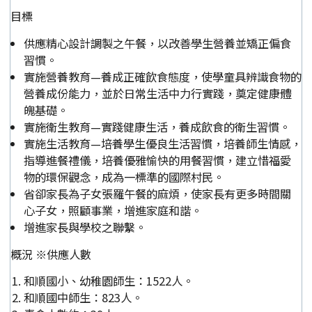
目標
供應精心設計調製之午餐，以改善學生營養並矯正偏食
習慣。
實施營養教育—養成正確飲食態度，使學童具辨識食物的
營養成份能力，並於日常生活中力行實踐，奠定健康體
魄基礎。
實施衛生教育—實踐健康生活，養成飲食的衛生習慣。
實施生活教育—培養學生優良生活習慣，培養師生情感，
指導進餐禮儀，培養優雅愉快的用餐習慣，建立惜福愛
物的環保觀念，成為一標準的國際村民。
省卻家長為子女張羅午餐的麻煩，使家長有更多時間關
心子女，照顧事業，增進家庭和諧。
增進家長與學校之聯繫。
概況 ※供應人數
和順國小、幼稚園師生：1522人。
和順國中師生：823人。