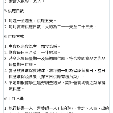
素食人數約：39人。
※供應日數
每週一至週五，供應五天。
每月實際供應日數，大約為二十一天至二十三天。
※供應方式
主食以米食為主，麵食為輔。
副食每日三合菜，一什錦湯。
時令水果每星期一及每週四供應、符合校園食品之乳品
每星期三供應。
響應飲食環保救地球，將每週一訂為健康蔬食日，當日
供應環保蔬食餐（擇三日供應有機蔬菜）。
不定期根據學生嗜好調查結果，設計營養均衡之菜單輪
流供應。
※工作人員
執行秘書一人，營養師一人 (市府聘)，會計、人事、出納