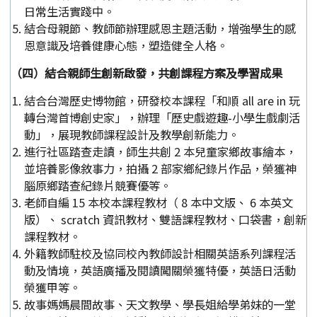
日常生活實踐中。
結合母親節、教師節辦理感恩主題活動，增強學生的感
恩意識及培養健康心態，塑造健全人格。
（四）結合親師生創新啟發，共創課程方案及學習成果
結合台灣歷史博物館，研發校本課程「和順 all are in 玩
轉台灣首博創史家」，辦理「歷史戲遊趣-小學生戲劇活
動」，展現教師課程設計及教學創新能力。
進行社區踏查走讀，師生共創 2 本兒童家鄉故事繪本，
並培養影像敘事力，拍攝 2 部家鄉紀錄片作品，榮獲神
腦原鄉踏查紀錄片競賽優等。
老師自編 15 本校本課程教材（ 8 本中文版、 6 本英文
版）、 scratch 資訊教材、雙語課程教材、口袋書，創新
課程教材。
外籍教師駐校及協同校內教師設計相關英語系列課程活
動及情境，英語廣播及閱讀闖關榮獲特優，英語日活動
榮獲甲等。
故事媽媽晨間故事、天文教學、學長姐給學弟妹的一堂