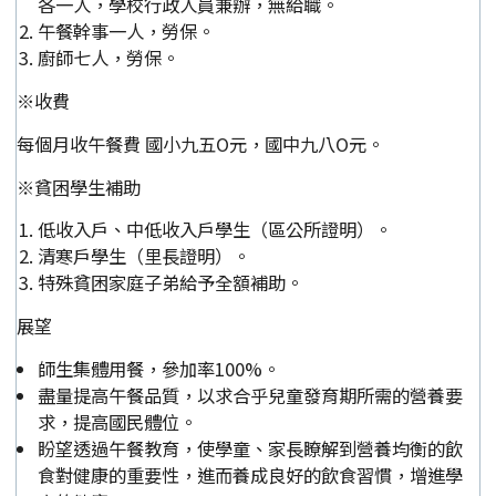
各一人，學校行政人員兼辦，無給職。
午餐幹事一人，勞保。
廚師七人，勞保。
※收費
每個月收午餐費 國小九五O元，國中九八O元。
※貧困學生補助
低收入戶、中低收入戶學生（區公所證明）。
清寒戶學生（里長證明）。
特殊貧困家庭子弟給予全額補助。
展望
師生集體用餐，參加率100%。
盡量提高午餐品質，以求合乎兒童發育期所需的營養要
求，提高國民體位。
盼望透過午餐教育，使學童、家長瞭解到營養均衡的飲
食對健康的重要性，進而養成良好的飲食習慣，增進學