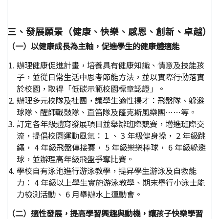
三、發展願景（健康、快樂、感恩、創新、卓越）
（一）以健康成長為主軸，促進學生的健康體適能
辦理健康促進計畫，培養具有健康知識、情意及技能孩
子，並從日常生活中思考節能方法，並以實際行動落實
於校園，取得「低碳示範校園標章認證」。
辦理多元校隊及社團，讓學生適性揚才：飛盤隊、躲避
球隊、醒師戰鼓隊、直笛隊及蕯克斯風樂團……等。
訂定各年級體育發展項目並舉辦班際競賽，增進班際交
流，提倡校園運動風氣： 1 、 3 年級健身操， 2 年級跳
繩， 4 年級飛盤傳接賽， 5 年級樂樂棒球， 6 年級躲避
球，並辦理高年級飛盤爭奪比賽。
學校自有泳池進行游泳教學，提昇學生游泳及自救能
力： 4 年級以上學生實施游泳教學、期末舉行小泳士能
力檢測活動、 6 月舉辦水上運動會。
（二）適性發展，提高學習興趣與動機，讓孩子快樂學習