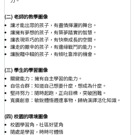
力。
(二) 老師的教學圖像
讓才能出眾的孩子，有盡情揮灑的舞台。
讓擁有夢想的孩子，有築夢踏實的智慧。
讓表現乖巧的孩子，有快樂成長的空間。
讓走的艱辛的孩子，有邊緣戰鬥的能力。
讓脫韁中輟的孩子，有傾吐靠岸的機會。
(三) 學生的學習圖像
關鍵能力：擁有自主學習的能力。
自信合群：知道自己想要什麼，想成為什麼。
堅持努力：隨時起跑，正向目標，突破困難。
寬廣創意：敏銳體悟週遭事物，歸納演譯活化知識。
(四) 校園的環境圖像
校園學習角，社區好望角
隨處是學習，時時可體悟