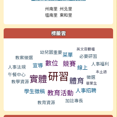
州南里 州北里
塭南里 東和里
標籤雲
標籤雲導覽
英文音聽檔
幼兒園
重要
菜單
必要研習
教案徵選
數位
競賽
人事福利
宣導
人事法規
線上
研習
本土語
午餐中心
實體
徵選
體育
教學資源
畢業生
人事招聘
學生徵稿
教育活動
加註專長
教育資源