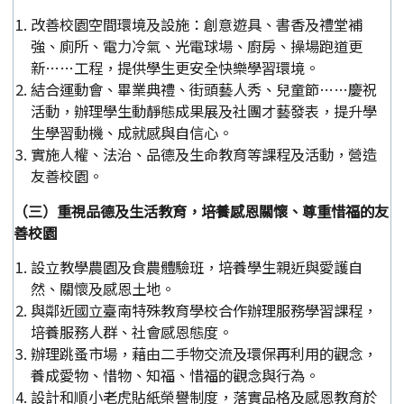
改善校園空間環境及設施：創意遊具、書香及禮堂補
強、廁所、電力冷氣、光電球場、廚房、操場跑道更
新……工程，提供學生更安全快樂學習環境。
結合運動會、畢業典禮、街頭藝人秀、兒童節……慶祝
活動，辦理學生動靜態成果展及社團才藝發表，提升學
生學習動機、成就感與自信心。
實施人權、法治、品德及生命教育等課程及活動，營造
友善校園。
（三）重視品德及生活教育，培養感恩關懷、尊重惜福的友
善校園
設立教學農園及食農體驗班，培養學生親近與愛護自
然、關懷及感恩土地。
與鄰近國立臺南特殊教育學校合作辦理服務學習課程，
培養服務人群、社會感恩態度。
辦理跳蚤市場，藉由二手物交流及環保再利用的觀念，
養成愛物、惜物、知福、惜福的觀念與行為。
設計和順小老虎貼紙榮譽制度，落實品格及感恩教育於