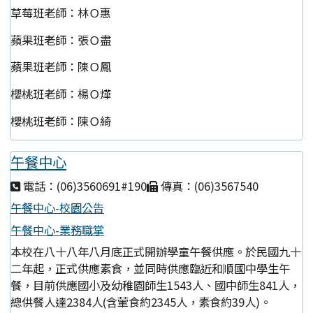
草莓班老師：林Ｏ惠
蘋果班老師：張Ｏ盡
蘋果班老師：陳Ｏ鳳
櫻桃班老師：楊Ｏ燁
櫻桃班老師：陳Ｏ綺
午餐中心
電話：(06)3560691#190
傳真：(06)3567540
午餐中心-校園公告
午餐中心-業務職掌
本校在八十八年八月底正式開辦學童午餐供應。於民國九十
二年起，正式供應素食，並同時供應臨近和順國中學生午
餐，目前供應國小及幼稚園師生1543人、國中師生841人，
總供餐人達2384人(含葷食約2345人，素食約39人)。