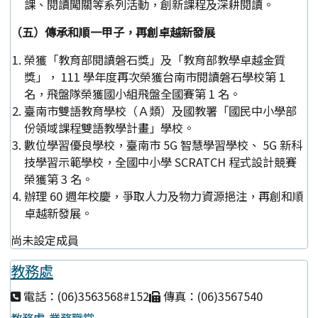
課、閱讀闖關等系列活動，創新課程及深耕閱讀。
（五）傳承和順一甲子，再創卓越新發展
榮獲「教育部閱讀磐石獎」及「教育部教學卓越金質
獎」， 111 學年度再次榮獲台南市閱讀磐石學校第 1
名，飛盤隊榮獲國小組飛盤全國賽第 1 名。
臺南市雙語教育學校（Ａ類）及國教署「國民中小學部
份領域課程雙語教學計畫」學校。
數位學習優良學校，臺南市 5G 智慧學習學校、 5G 新科
技學習示範學校，全國中小學 SCRATCH 程式設計競賽
榮獲第 3 名。
辦理 60 週年校慶，爭取人力及物力資源挹注，再創和順
卓越新發展。
尚未設定成員
教務處
電話：(06)3563568#152
傳真：(06)3567540