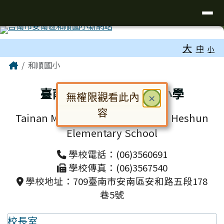
台南市和順國小新校網
導覽列
跳至主內容區
工具列
大
中
小
頁尾區域
主內容區域
Home
和順國小
臺南市安南區和順國民小學
無權限觀看此內
關閉
×
容
Tainan Municipal Annan District Heshun
對話框已開啟。請使用 Tab 鍵在選
Elementary School
學校電話：(06)3560691
學校傳真：(06)3567540
學校地址：709臺南市安南區安和路五段178
巷5號
校長室