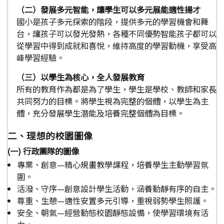
（二）發展多元智能，讓學生可以多元展能適性揚才
國小是孩子多元探索的階段，提供多元的學習機會和舞
台，讓孩子可以發光發熱，各種不同優勢智能孩子都可以
從學習中得到成就和喜悅，維持高度的學習動機，享受高
峰學習經驗。
（三）以學生為核心，全人發展教育
所有的教育作為都是為了學生，學生是學校、教師和家長
共同努力的目標。將學生視為完整的個體，以學生為主
體，充分發展學生潛能及培養完整個體為目標。
二、理想的校園圖像
(一) 行政團隊的圖像
專業、創意—精心規畫教學課程，培養學生主動學習氛
圍。
活潑、守序—創意設計學生活動，涵養動靜有序的自主。
尊重、生憩—適性安置多元引導，重視弱勢學生照護。
安全、朝氣—經營動態校園靜態設備，使學習環境有活