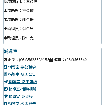
總務處幹事：李Ｏ綸
事務助理：林Ｏ櫻
事務助理：謝Ｏ珠
出納組長：洪Ｏ昌
事務組長：陳Ｏ允
輔導室
電話：(06)3563568#155
傳真：(06)3567540
輔導室-業務職掌
輔導室-校園公告
輔導室-常用連結
輔導室-活動相簿
輔導室-榮譽榜
輔導室-校園影音