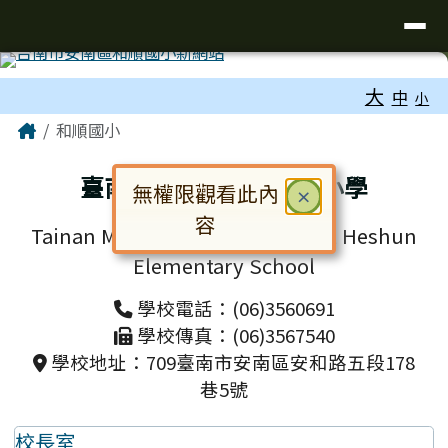
台南市和順國小新校網
導覽列
跳至主內容區
工具列
大
中
小
頁尾區域
主內容區域
Home
和順國小
臺南市安南區和順國民小學
無權限觀看此內
關閉
×
容
Tainan Municipal Annan District Heshun
對話框已開啟。請使用 Tab 鍵在選
Elementary School
學校電話：(06)3560691
學校傳真：(06)3567540
學校地址：709臺南市安南區安和路五段178
巷5號
校長室