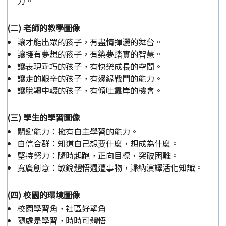
力。
(二) 老師的教學圖像
讓才能出眾的孩子，有盡情揮灑的舞台。
讓擁有夢想的孩子，有築夢踏實的智慧。
讓表現乖巧的孩子，有快樂成長的空間。
讓走的艱辛的孩子，有邊緣戰鬥的能力。
讓脫韁中輟的孩子，有傾吐靠岸的機會。
(三) 學生的學習圖像
關鍵能力：擁有自主學習的能力。
自信合群：知道自己想要什麼，想成為什麼。
堅持努力：隨時起跑，正向目標，突破困難。
寬廣創意：敏銳體悟週遭事物，歸納演譯活化知識。
(四) 校園的環境圖像
校園學習角，社區好望角
隨處是學習，時時可體悟