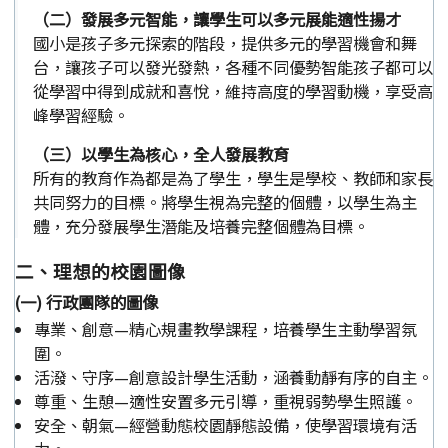
（二）發展多元智能，讓學生可以多元展能適性揚才
國小是孩子多元探索的階段，提供多元的學習機會和舞
台，讓孩子可以發光發熱，各種不同優勢智能孩子都可以
從學習中得到成就和喜悅，維持高度的學習動機，享受高
峰學習經驗。
（三）以學生為核心，全人發展教育
所有的教育作為都是為了學生，學生是學校、教師和家長
共同努力的目標。將學生視為完整的個體，以學生為主
體，充分發展學生潛能及培養完整個體為目標。
二、理想的校園圖像
(一) 行政團隊的圖像
專業、創意—精心規畫教學課程，培養學生主動學習氛
圍。
活潑、守序—創意設計學生活動，涵養動靜有序的自主。
尊重、生憩—適性安置多元引導，重視弱勢學生照護。
安全、朝氣—經營動態校園靜態設備，使學習環境有活