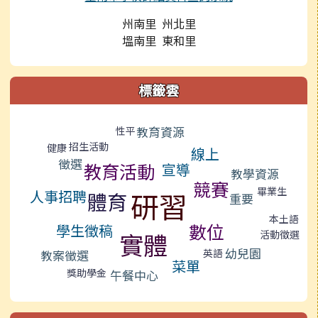
州南里 州北里
塭南里 東和里
標籤雲
標籤雲導覽
教育資源
性平
招生活動
健康
線上
徵選
教育活動
宣導
教學資源
競賽
畢業生
研習
人事招聘
體育
重要
本土語
數位
學生徵稿
實體
活動徵選
幼兒園
英語
教案徵選
菜單
獎助學金
午餐中心