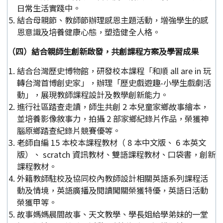
日常生活實踐中。
結合母親節、教師節辦理感恩主題活動，增強學生的感
恩意識及培養健康心態，塑造健全人格。
（四）結合親師生創新啟發，共創課程方案及學習成果
結合台灣歷史博物館，研發校本課程「和順 all are in 玩
轉台灣首博創史家」，辦理「歷史戲遊趣-小學生戲劇活
動」，展現教師課程設計及教學創新能力。
進行社區踏查走讀，師生共創 2 本兒童家鄉故事繪本，
並培養影像敘事力，拍攝 2 部家鄉紀錄片作品，榮獲神
腦原鄉踏查紀錄片競賽優等。
老師自編 15 本校本課程教材（ 8 本中文版、 6 本英文
版）、 scratch 資訊教材、雙語課程教材、口袋書，創新
課程教材。
外籍教師駐校及協同校內教師設計相關英語系列課程活
動及情境，英語廣播及閱讀闖關榮獲特優，英語日活動
榮獲甲等。
故事媽媽晨間故事、天文教學、學長姐給學弟妹的一堂