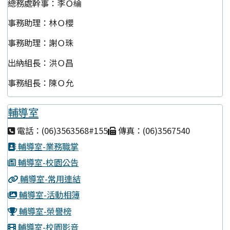
總務處幹事：李Ｏ綸
事務助理：林Ｏ櫻
事務助理：謝Ｏ珠
出納組長：洪Ｏ昌
事務組長：陳Ｏ允
輔導室
電話：(06)3563568#155
傳真：(06)3567540
輔導室-業務職掌
輔導室-校園公告
輔導室-常用連結
輔導室-活動相簿
輔導室-榮譽榜
輔導室-校園影音