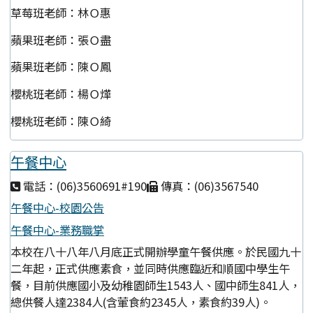
草莓班老師：林Ｏ惠
蘋果班老師：張Ｏ盡
蘋果班老師：陳Ｏ鳳
櫻桃班老師：楊Ｏ燁
櫻桃班老師：陳Ｏ綺
午餐中心
電話：(06)3560691#190
傳真：(06)3567540
午餐中心-校園公告
午餐中心-業務職掌
本校在八十八年八月底正式開辦學童午餐供應。於民國九十
二年起，正式供應素食，並同時供應臨近和順國中學生午
餐，目前供應國小及幼稚園師生1543人、國中師生841人，
總供餐人達2384人(含葷食約2345人，素食約39人)。