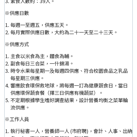
素食人數約：39人。
※供應日數
每週一至週五，供應五天。
每月實際供應日數，大約為二十一天至二十三天。
※供應方式
主食以米食為主，麵食為輔。
副食每日三合菜，一什錦湯。
時令水果每星期一及每週四供應、符合校園食品之乳品
每星期三供應。
響應飲食環保救地球，將每週一訂為健康蔬食日，當日
供應環保蔬食餐（擇三日供應有機蔬菜）。
不定期根據學生嗜好調查結果，設計營養均衡之菜單輪
流供應。
※工作人員
執行秘書一人，營養師一人 (市府聘)，會計、人事、出納