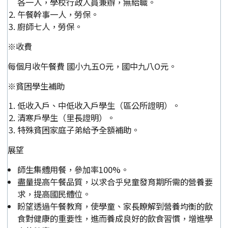
各一人，學校行政人員兼辦，無給職。
午餐幹事一人，勞保。
廚師七人，勞保。
※收費
每個月收午餐費 國小九五O元，國中九八O元。
※貧困學生補助
低收入戶、中低收入戶學生（區公所證明）。
清寒戶學生（里長證明）。
特殊貧困家庭子弟給予全額補助。
展望
師生集體用餐，參加率100%。
盡量提高午餐品質，以求合乎兒童發育期所需的營養要
求，提高國民體位。
盼望透過午餐教育，使學童、家長瞭解到營養均衡的飲
食對健康的重要性，進而養成良好的飲食習慣，增進學