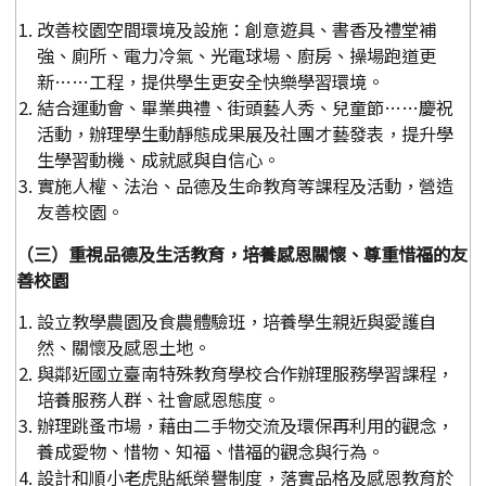
改善校園空間環境及設施：創意遊具、書香及禮堂補
強、廁所、電力冷氣、光電球場、廚房、操場跑道更
新……工程，提供學生更安全快樂學習環境。
結合運動會、畢業典禮、街頭藝人秀、兒童節……慶祝
活動，辦理學生動靜態成果展及社團才藝發表，提升學
生學習動機、成就感與自信心。
實施人權、法治、品德及生命教育等課程及活動，營造
友善校園。
（三）重視品德及生活教育，培養感恩關懷、尊重惜福的友
善校園
設立教學農園及食農體驗班，培養學生親近與愛護自
然、關懷及感恩土地。
與鄰近國立臺南特殊教育學校合作辦理服務學習課程，
培養服務人群、社會感恩態度。
辦理跳蚤市場，藉由二手物交流及環保再利用的觀念，
養成愛物、惜物、知福、惜福的觀念與行為。
設計和順小老虎貼紙榮譽制度，落實品格及感恩教育於