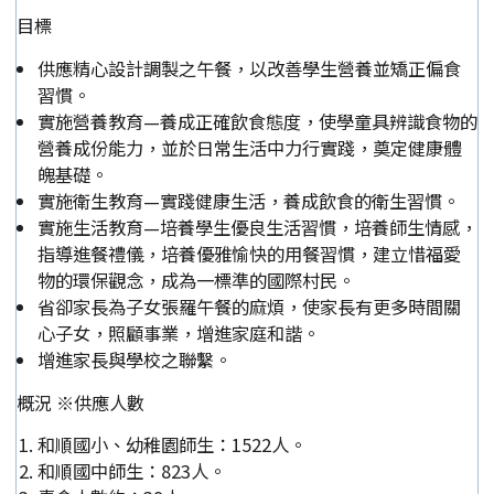
目標
供應精心設計調製之午餐，以改善學生營養並矯正偏食
習慣。
實施營養教育—養成正確飲食態度，使學童具辨識食物的
營養成份能力，並於日常生活中力行實踐，奠定健康體
魄基礎。
實施衛生教育—實踐健康生活，養成飲食的衛生習慣。
實施生活教育—培養學生優良生活習慣，培養師生情感，
指導進餐禮儀，培養優雅愉快的用餐習慣，建立惜福愛
物的環保觀念，成為一標準的國際村民。
省卻家長為子女張羅午餐的麻煩，使家長有更多時間關
心子女，照顧事業，增進家庭和諧。
增進家長與學校之聯繫。
概況 ※供應人數
和順國小、幼稚園師生：1522人。
和順國中師生：823人。