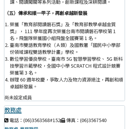
課、閱讀闖關等系列活動，創新課程及深耕閱讀。
（五）傳承和順一甲子，再創卓越新發展
榮獲「教育部閱讀磐石獎」及「教育部教學卓越金質
獎」， 111 學年度再次榮獲台南市閱讀磐石學校第 1
名，飛盤隊榮獲國小組飛盤全國賽第 1 名。
臺南市雙語教育學校（Ａ類）及國教署「國民中小學部
份領域課程雙語教學計畫」學校。
數位學習優良學校，臺南市 5G 智慧學習學校、 5G 新科
技學習示範學校，全國中小學 SCRATCH 程式設計競賽
榮獲第 3 名。
辦理 60 週年校慶，爭取人力及物力資源挹注，再創和順
卓越新發展。
尚未設定成員
教務處
電話：(06)3563568#152
傳真：(06)3567540