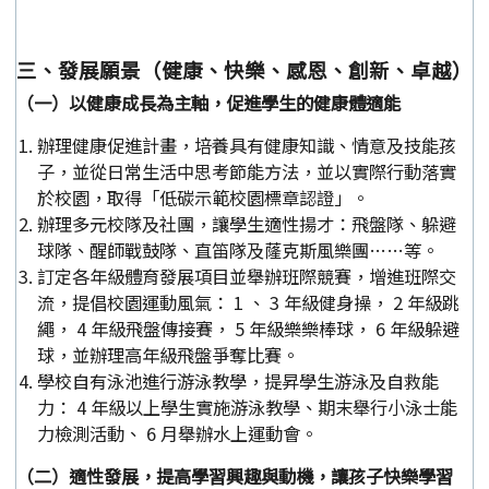
三、發展願景（健康、快樂、感恩、創新、卓越）
（一）以健康成長為主軸，促進學生的健康體適能
辦理健康促進計畫，培養具有健康知識、情意及技能孩
子，並從日常生活中思考節能方法，並以實際行動落實
於校園，取得「低碳示範校園標章認證」。
辦理多元校隊及社團，讓學生適性揚才：飛盤隊、躲避
球隊、醒師戰鼓隊、直笛隊及蕯克斯風樂團……等。
訂定各年級體育發展項目並舉辦班際競賽，增進班際交
流，提倡校園運動風氣： 1 、 3 年級健身操， 2 年級跳
繩， 4 年級飛盤傳接賽， 5 年級樂樂棒球， 6 年級躲避
球，並辦理高年級飛盤爭奪比賽。
學校自有泳池進行游泳教學，提昇學生游泳及自救能
力： 4 年級以上學生實施游泳教學、期末舉行小泳士能
力檢測活動、 6 月舉辦水上運動會。
（二）適性發展，提高學習興趣與動機，讓孩子快樂學習