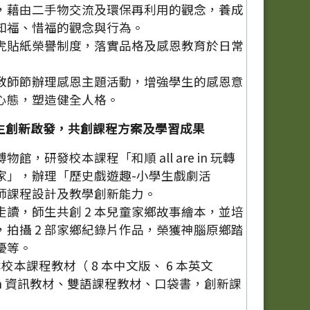
，藉由二手物交流及環保再利用的觀念，養成
知福、惜福的觀念與行為。
虎貼紙榮譽制度，落實品格及感恩教育於日常
教師節辦理感恩主題活動，增強學生的感恩意
心態，塑造健全人格。
生創新啟發，共創課程方案及學習成果
館，研發校本課程「和順 all are in 玩轉
家」，辦理「歷史戲遊趣-小學生戲劇活
師課程設計及教學創新能力。
走讀，師生共創 2 本兒童家鄉故事繪本，並培
，拍攝 2 部家鄉紀錄片作品，榮獲神腦原鄉踏
優等。
本校本課程教材（ 8 本中文版、 6 本英文
atch 資訊教材、雙語課程教材、口袋書，創新課