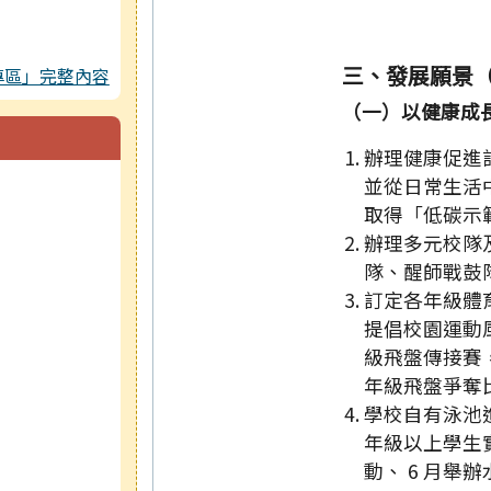
三、發展願景
專區」完整內容
（一）以健康成
辦理健康促進
並從日常生活
取得「低碳示
辦理多元校隊
隊、醒師戰鼓
訂定各年級體
提倡校園運動風氣
級飛盤傳接賽，
年級飛盤爭奪
學校自有泳池
年級以上學生
動、 6 月舉