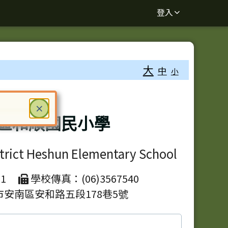
登入
大
中
小
關閉
×
區和順國民小學
ter 鍵或空白鍵確認，按下 Escape 鍵關閉
strict Heshun Elementary School
1
學校傳真：(06)3567540
市安南區安和路五段178巷5號