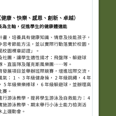
（健康、快樂、感恩、創新、卓越）
長為主軸，促進學生的健康體適能
計畫，培養具有健康知識、情意及技能孩子，
中思考節能方法，並以實際行動落實於校園，
範校園標章認證」。
及社團，讓學生適性揚才：飛盤隊、躲避球
隊、直笛隊及蕯克斯風樂團……等。
育發展項目並舉辦班際競賽，增進班際交流，
： 1 、 3 年級健身操， 2 年級跳繩， 4 年
 5 年級樂樂棒球， 6 年級躲避球，並辦理高
比賽。
進行游泳教學，提昇學生游泳及自救能力： 4
實施游泳教學、期末舉行小泳士能力檢測活
辦水上運動會。