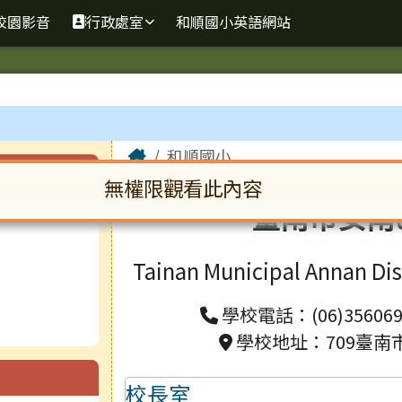
校園影音
行政處室
和順國小英語網站
主內容區域
Home
和順國小
無權限觀看此內容
臺南市安南
啟。請使用 Tab 鍵在選項間移動焦點。按下 En
Tainan Municipal Annan Di
學校電話：(06)356069
學校地址：709臺南
校長室