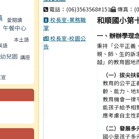
電話：(06)3563568#151
傳真：(06
稿
和順國小第十
校長室-業務職
愛閱讀
午餐中心
掌
一、辦辦學理
校長室-校園公
本土語
英語
秉持「公平正義
告
親、師、生的訴
幼兒園
講座
越」的教育園地
（一）拔尖扶
文宣
教育的公平正
齡、能力、地
教育機會一律
能孩子給予相
應考慮自主性
（二）發展多
國小是孩子多