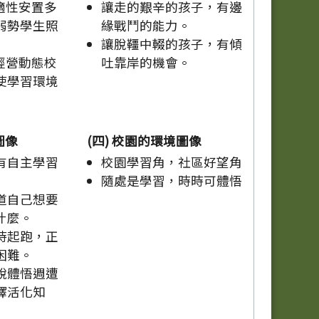
適性安置多
讓走的艱辛的孩子，有邊
弱勢學生照
緣戰鬥的能力。
讓脫韁中輟的孩子，有傾
經營動態校
吐靠岸的機會。
使學習環境
圖像
(四) 校園的環境圖像
有自主學習
校園學習角，社區好望角
隨處是學習，時時可體悟
道自己想要
什麼。
時起跑，正
困難。
銳體悟週遭
譯活化知