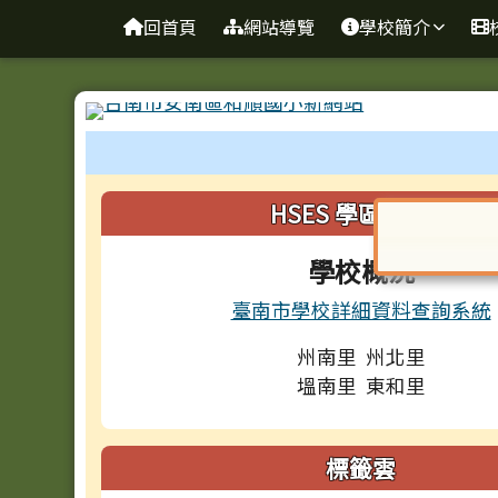
台南市和順國小新校網
導覽列
跳至主內容區
回首頁
網站導覽
學校簡介
工具列
頁尾區域
左邊區域內容
HSES 學區與概況
對話框已開
學校概況
臺南市學校詳細資料查詢系統
州南里 州北里
塭南里 東和里
標籤雲