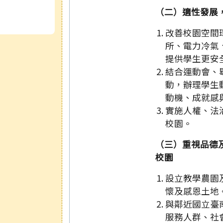
（二）適性發展
改善校園空間
所、電力冷氣
提供學生更安
結合運動會、
動，辦理學生
動機、成就感
實施人權、法
校園。
（三）重視品德
校園
設立教學農園
懷及感恩土地
與鄰近國立臺
服務人群、社