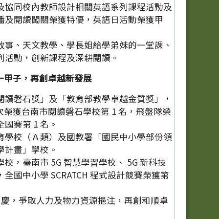
及協同校內教師設計相關英語系列課程活動及
播及閱讀闖關榮獲特優，英語日活動榮獲甲
故事、天文教學、學長姐給學弟妹的一堂課、
列活動，創新課程及深耕閱讀。
一甲子，再創卓越新發展
閱讀磐石獎」及「教育部教學卓越金質獎」，
再次榮獲台南市閱讀磐石學校第 1 名，飛盤隊榮
國賽第 1 名。
育學校（Ａ類）及國教署「國民中小學部份領
學計畫」學校。
校，臺南市 5G 智慧學習學校、 5G 新科技
全國中小學 SCRATCH 程式設計競賽榮獲第
年校慶，爭取人力及物力資源挹注，再創和順卓