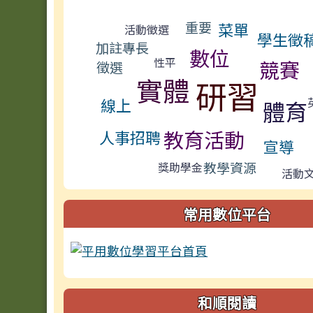
標籤雲導覽
重要
菜單
活動徵選
學生徵
加註專長
數位
性平
競賽
徵選
實體
研習
線上
體育
教育活動
人事招聘
宣導
教學資源
獎助學金
活動
常用數位平台
和順閱讀