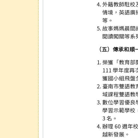
外籍教師駐校
情境，英語廣
等。
故事媽媽晨間
閱讀闖關等系
（五）傳承和順
榮獲「教育部
111 學年度
獲國小組飛盤全
臺南市雙語教
域課程雙語教
數位學習優良學
學習示範學校，
3 名。
辦理 60 週
越新發展。