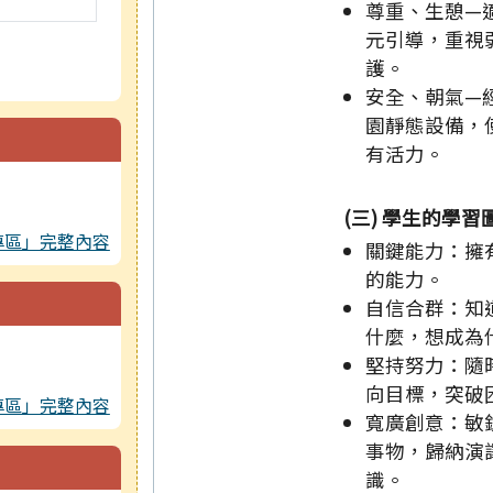
尊重、生憩—
元引導，重視
護。
安全、朝氣—
園靜態設備，
有活力。
(三) 學生的學習
專區」完整內容
關鍵能力：擁
的能力。
自信合群：知
什麼，想成為
堅持努力：隨
向目標，突破
專區」完整內容
寬廣創意：敏
事物，歸納演
識。