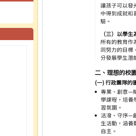
讓孩子可以發
中得到成就和
驗。
（三）以學生
所有的教育作
同努力的目標
分發展學生潛
二、理想的校
(一) 行政團隊的
專業、創意—
學課程，培養
習氛圍。
活潑、守序—
生活動，涵養
自主。