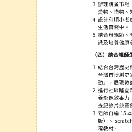
辦理跳蚤市場
愛物、惜物、
設計和順小老
生活實踐中。
結合母親節、
識及培養健康
（四）結合親師
結合台灣歷史博物
台灣首博創史
動」，展現教
進行社區踏查
養影像敘事力
查紀錄片競賽
老師自編 15 
版）、 scr
程教材。