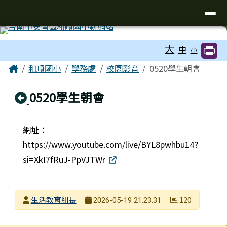
台南市和順國小新校網
導覽列
跳至主內容區
工具列
大
中
小
頁尾區域
主內容區域
Home
和順國小
學務處
校園影音
0520學生朝會
回上頁
0520學生朝會
網址：
https://www.youtube.com/live/BYL8pwhbu14?
si=XkI7fRuJ-PpVJTWr
發布者
生活教育組長
120
2026-05-19 21:23:31
發布日期
瀏覽次數