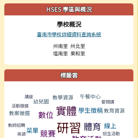
左邊區域內容
HSES 學區與概況
學校概況
臺南市學校詳細資料查詢系統
州南里 州北里
塭南里 東和里
標籤雲
標籤雲導覽
午餐中心
教學資源
講座
幼兒園
愛閱讀
活動徵選
實體
學生徵稿
教育資源
數位
教案徵選
研習
體育
線上
教師招聘
菜單
競賽
招生活動
英語