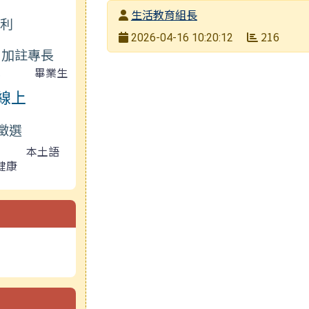
發布者
生活教育組長
福利
發布日期
216
2026-04-16 10:20:12
加註專長
瀏覽次數
導
畢業生
線上
徵選
本土語
健康