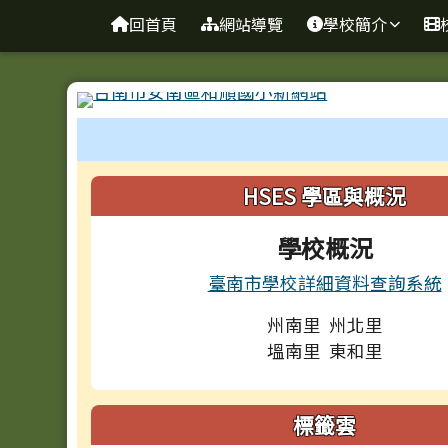
台南市和順國小新校網
導覽列
跳至主內容區
回首頁
網站導覽
學校簡介
工具列
頁尾區域
左邊區域內容
HSES 學區與概況
學校概況
臺南市學校詳細資料查詢系統
州南里 州北里
塭南里 東和里
標籤雲