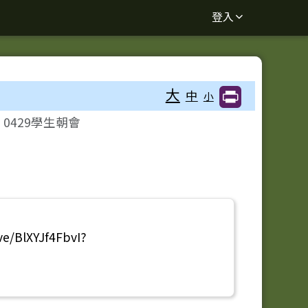
登入
大
中
小
0429學生朝會
ve/BlXYJf4FbvI?