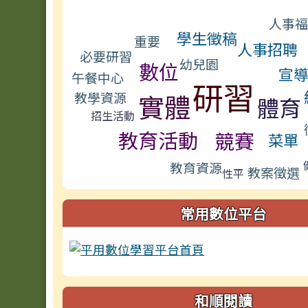
標籤雲導覽
人事
學生徵稿
重要
人事招聘
必要研習
幼兒園
數位
宣
午餐中心
研習
實體
教學資源
體育
招生活動
教育活動
競賽
菜單
教育資源
教案徵選
性平
常用數位平台
和順閱讀