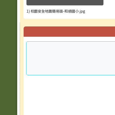
1) 校園安全地圖簡易版-和順國小.jpg
右邊區域內容