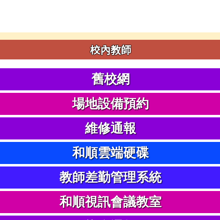
校內教師
舊校網
場地設備預約
維修通報
和順雲端硬碟
教師差勤管理系統
和順視訊會議教室