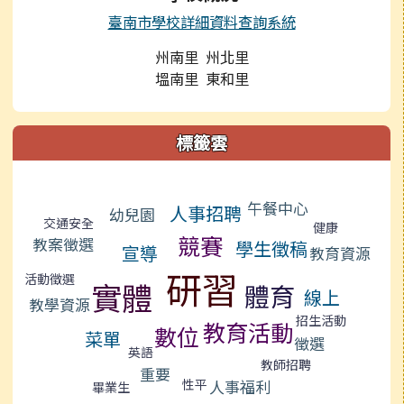
臺南市學校詳細資料查詢系統
州南里 州北里
塭南里 東和里
標籤雲
標籤雲導覽
午餐中心
人事招聘
幼兒園
交通安全
健康
競賽
教案徵選
學生徵稿
宣導
教育資源
研習
活動徵選
實體
體育
線上
教學資源
招生活動
教育活動
數位
菜單
徵選
英語
教師招聘
重要
性平
人事福利
畢業生