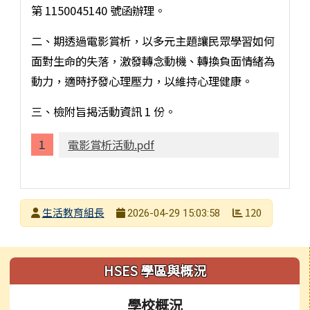
第 1150045140 號函辦理。
二、期透過電影賞析，以多元主題讓民眾學習如何
面對生命的失落，激發轉念動機、轉換負面情緒為
動力，適時抒發心理壓力，以維持心理健康。
三、檢附旨揭活動資訊 1 份。
電影賞析活動.pdf
發布者
生活教育組長
120
2026-04-29 15:03:58
發布日期
瀏覽次數
左邊區域內容
HSES 學區與概況
學校概況