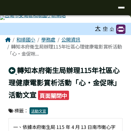
台南市和順國小新校網
導覽列
跳至主內容區
工具列
大
中
小
頁尾區域
主內容區域
Home
和順國小
學務處
公開資訊
轉知本府衛生局辦理115年社區心理健康電影賞析活動
「心‧金促咪...
回上頁
轉知本府衛生局辦理115年社區心
理健康電影賞析活動「心‧金促咪」
活動文宣
頁面關閉中
標籤：
活動文宣
一、依據本府衛生局 115 年 4 月 13 日南市衛心字