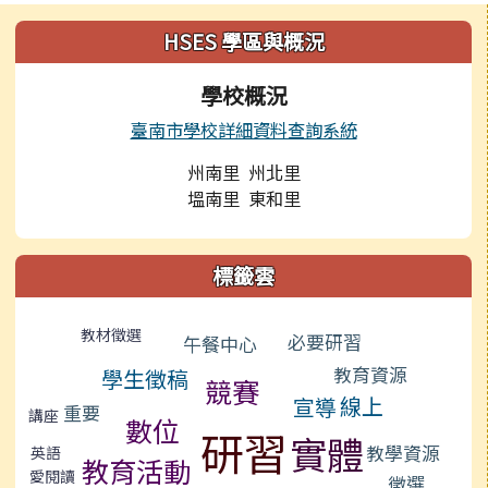
左邊區域內容
HSES 學區與概況
學校概況
臺南市學校詳細資料查詢系統
州南里 州北里
塭南里 東和里
標籤雲
標籤雲導覽
教材徵選
必要研習
午餐中心
教育資源
學生徵稿
競賽
線上
宣導
重要
講座
數位
研習
實體
教學資源
英語
教育活動
愛閱讀
徵選