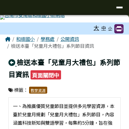
台南市和順國小新校網
導覽列
跳至主內容區
工具列
大
中
小
頁尾區域
主內容區域
Home
和順國小
學務處
公開資訊
檢送本臺「兒童月大禮包」系列節目資訊
回上頁
檢送本臺「兒童月大禮包」系列節
目資訊
頁面關閉中
標籤：
教學資源
一、為推廣優質兒童節目並提供多元學習資源，本
臺於兒童月規劃「兒童月大禮包」系列節目，內容
涵蓋科技新知與雙語學習，每集約5分鐘，旨在強