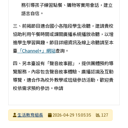
務引導孩子練習點餐、購物等實用會話，建立
語言自信。
三、前揭節目適合國小各階段學生收聽，建請貴校
協助利用午餐時間或課間廣播系統播放收聽，以增
進學生學習興趣。節目詳細資訊及線上收聽請至本
臺
「Channel+」網站
查詢。
四、另本臺設有「聲音故事館」，提供團體預約導
覽服務，內容包含聲音故事體驗、廣播認識及互動
導覽，適合作為校外教學或班級參訪活動，歡迎貴
校依需求預約參訪。申請
發布者
生活教育組長
127
2026-04-29 15:05:35
發布日期
瀏覽次數