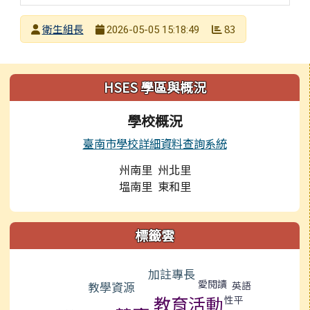
發布者
衛生組長
83
2026-05-05 15:18:49
發布日期
瀏覽次數
左邊區域內容
HSES 學區與概況
學校概況
臺南市學校詳細資料查詢系統
州南里 州北里
塭南里 東和里
標籤雲
標籤雲導覽
加註專長
愛閱讀
英語
教學資源
教育活動
性平