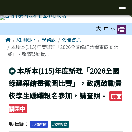
台南市和順國小新校網
導覽列
跳至主內容區
工具列
大
中
小
頁尾區域
主內容區域
Home
和順國小
學務處
公開資訊
本所本(115)年度辦理「2026全國綠建築繪畫徵圖比
賽」，敬請鼓勵貴...
回上頁
本所本(115)年度辦理「2026全國
綠建築繪畫徵圖比賽」，敬請鼓勵貴
校學生踴躍報名參加，請查照。
頁面
關閉中
標籤：
活動徵選
環境教育