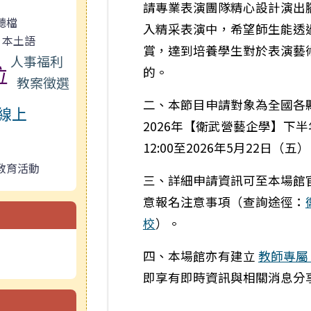
請專業表演團隊精心設計演出
聽檔
入精采表演中，希望師生能透
本土語
賞，達到培養學生對於表演藝
人事福利
位
的。
教案徵選
二、本節目申請對象為全國各
線上
2026年【衛武營藝企學】下半
12:00至2026年5月22日（
教育活動
三、詳細申請資訊可至本場館
意報名注意事項（查詢途徑：
校
）。
四、本場館亦有建立
教師專屬 L
即享有即時資訊與相關消息分