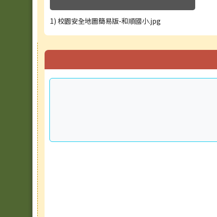
1) 校園安全地圖簡易版-和順國小.jpg
右邊區域內容