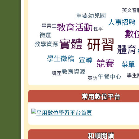
標籤雲導覽
英文音
重要
幼兒園
人事招聘
教育活動
畢業生
性平
數
徵選
研習
實體
教學資源
體育
學生徵稿
宣導
競賽
菜單
教育資源
講座
學生
午餐中心
英語
常用數位平台
和順閱讀