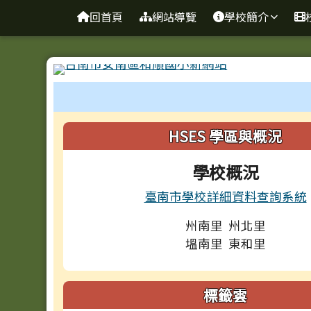
台南市和順國小新校網
導覽列
跳至主內容區
回首頁
網站導覽
學校簡介
工具列
頁尾區域
左邊區域內容
HSES 學區與概況
學校概況
臺南市學校詳細資料查詢系統
州南里 州北里
塭南里 東和里
標籤雲