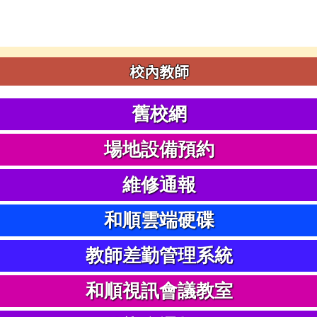
校內教師
舊校網
場地設備預約
維修通報
和順雲端硬碟
教師差勤管理系統
和順視訊會議教室