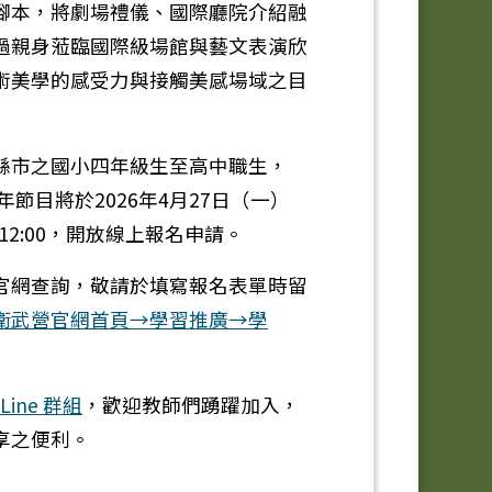
腳本，將劇場禮儀、國際廳院介紹融
過親身蒞臨國際級場館與藝文表演欣
術美學的感受力與接觸美感場域之目
縣市之國小四年級生至高中職生，
年節目將於2026年4月27日（一）
五）12:00，開放線上報名申請。
官網查詢，敬請於填寫報名表單時留
衛武營官網首頁→學習推廣→學
ine 群組
，歡迎教師們踴躍加入，
享之便利。