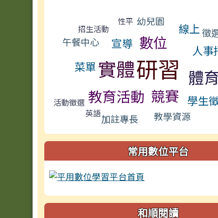
標籤雲導覽
幼兒園
性平
線上
招生活動
徵
數位
宣導
午餐中心
人事
研習
實體
菜單
體
競賽
教育活動
學生
活動徵選
英語
教學資源
加註專長
常用數位平台
和順閱讀