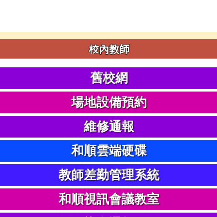
校內教師
舊校網
場地設備預約
維修通報
和順雲端硬碟
教師差勤管理系統
和順視訊會議教室