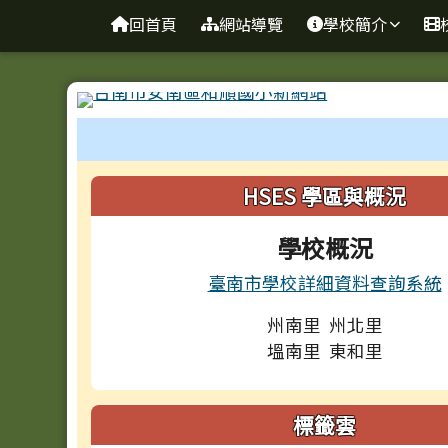
台南市和順國小新校網
導覽列
跳至主內容區
回首頁
網站導覽
學校簡介
工具列
頁尾區域
左邊區域內容
HSES 學區與概況
學校概況
臺南市學校詳細資料查詢系統
州南里 州北里
塭南里 東和里
標籤雲