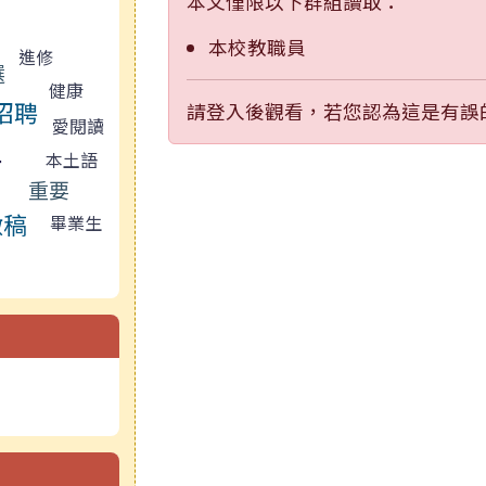
本文僅限以下群組讀取：
本校教職員
進修
選
健康
招聘
請登入後觀看，若您認為這是有誤
愛閱讀
本土語
育
重要
徵稿
畢業生