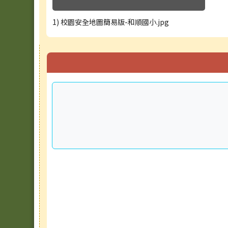
1) 校園安全地圖簡易版-和順國小.jpg
右邊區域內容