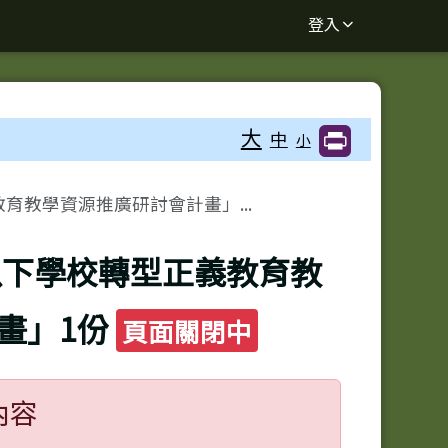
登入
大
中
小
育教學資源推廣研討會計畫」...
以下學校轉型正義教育教
畫」1份
頁面關閉中
內容