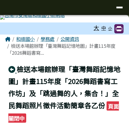
台南市和順國小新校網
導覽列
跳至主內容區
工具列
大
中
小
頁尾區域
主內容區域
Home
和順國小
學務處
公開資訊
檢送本場館辦理「臺灣舞蹈記憶地圖」計畫115年度
「2026舞蹈書寫...
回上頁
檢送本場館辦理「臺灣舞蹈記憶地
圖」計畫115年度「2026舞蹈書寫工
作坊」及「跳過舞的人，集合！」全
民舞蹈照片徵件活動簡章各乙份
頁面
關閉中