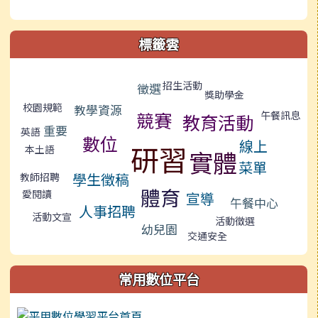
標籤雲
標籤雲導覽
招生活動
徵選
獎助學金
校園規範
教學資源
競賽
午餐訊息
教育活動
重要
英語
數位
線上
研習
本土語
實體
菜單
學生徵稿
教師招聘
體育
愛閱讀
宣導
午餐中心
人事招聘
活動文宣
活動徵選
幼兒園
交通安全
常用數位平台