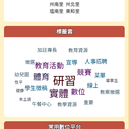
州南里 州北里
塭南里 東和里
標籤雲
標籤雲導覽
加註專長
教育資源
人事招聘
宣導
徵選
教育活動
競賽
體育
幼兒園
菜單
研習
畢業生
性平
線上
學生徵稿
實體
數位
健康
教案徵選
本土語
重要
午餐中心
教學資源
常用數位平台