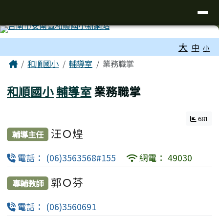
台南市和順國小新校網
導覽列
跳至主內容區
工具列
大
中
小
頁尾區域
主內容區域
Home
和順國小
輔導室
業務職掌
和順國小
輔導室
業務職掌
681
汪Ｏ煌
輔導主任
電話： (06)3563568#155
網電： 49030
郭Ｏ芬
專輔教師
電話： (06)3560691