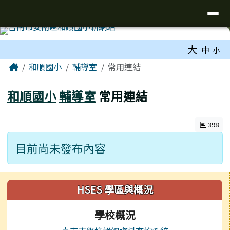
台南市和順國小新校網
導覽列
跳至主內容區
工具列
大
中
小
頁尾區域
主內容區域
Home
和順國小
輔導室
常用連結
和順國小
輔導室
常用連結
398
目前尚未發布內容
左邊區域內容
HSES 學區與概況
學校概況