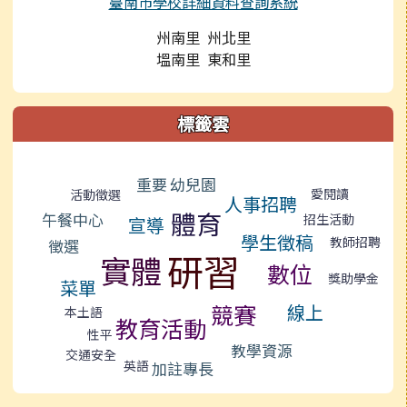
臺南市學校詳細資料查詢系統
州南里 州北里
塭南里 東和里
標籤雲
標籤雲導覽
幼兒園
重要
愛閱讀
活動徵選
人事招聘
體育
午餐中心
招生活動
宣導
學生徵稿
教師招聘
徵選
研習
實體
數位
獎助學金
菜單
競賽
線上
本土語
教育活動
性平
教學資源
交通安全
英語
加註專長