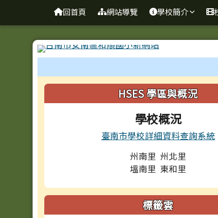
台南市和順國小新校網
導覽列
跳至主內容區
回首頁
網站導覽
學校簡介
工具列
頁尾區域
左邊區域內容
HSES 學區與概況
學校概況
臺南市學校詳細資料查詢系統
州南里 州北里
塭南里 東和里
標籤雲