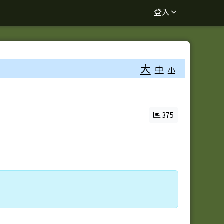
登入
大
中
小
375