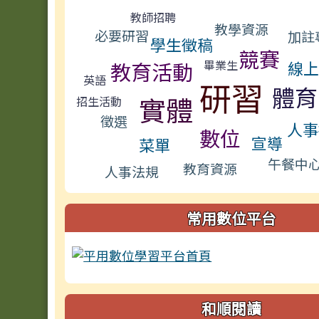
標籤雲導覽
教師招聘
教學資源
必要研習
加註
學生徵稿
競賽
畢業生
教育活動
線
英語
研習
體育
實體
招生活動
徵選
人事
數位
宣導
菜單
午餐中
教育資源
人事法規
常用數位平台
和順閱讀