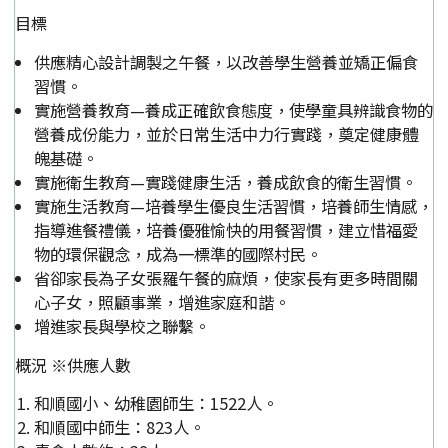
目標
供應精心設計調製之午餐，以改善學生營養並矯正偏食
習慣。
實施營養教育—養成正確飲食態度，使學童具辨識食物的
營養成份能力，並於日常生活中力行實踐，奠定健康體
魄基礎。
實施衛生教育—實踐健康生活，養成飲食的衛生習慣。
實施生活教育—培養學生優良生活習慣，培養師生情感，
指導進餐禮儀，培養優雅愉快的用餐習慣，建立惜福愛
物的環保觀念，成為一標準的國際村民。
省卻家長為子女張羅午餐的麻煩，使家長有更多時間關
心子女，照顧事業，增進家庭和諧。
增進家長與學校之聯繫。
概況 ※供應人數
和順國小、幼稚園師生：1522人。
和順國中師生：823人。