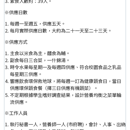
素食人數約：39人。
※供應日數
每週一至週五，供應五天。
每月實際供應日數，大約為二十一天至二十三天。
※供應方式
主食以米食為主，麵食為輔。
副食每日三合菜，一什錦湯。
時令水果每星期一及每週四供應、符合校園食品之乳品
每星期三供應。
響應飲食環保救地球，將每週一訂為健康蔬食日，當日
供應環保蔬食餐（擇三日供應有機蔬菜）。
不定期根據學生嗜好調查結果，設計營養均衡之菜單輪
流供應。
※工作人員
執行秘書一人，營養師一人 (市府聘)，會計、人事、出納