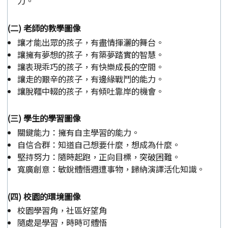
力。
(二) 老師的教學圖像
讓才能出眾的孩子，有盡情揮灑的舞台。
讓擁有夢想的孩子，有築夢踏實的智慧。
讓表現乖巧的孩子，有快樂成長的空間。
讓走的艱辛的孩子，有邊緣戰鬥的能力。
讓脫韁中輟的孩子，有傾吐靠岸的機會。
(三) 學生的學習圖像
關鍵能力：擁有自主學習的能力。
自信合群：知道自己想要什麼，想成為什麼。
堅持努力：隨時起跑，正向目標，突破困難。
寬廣創意：敏銳體悟週遭事物，歸納演譯活化知識。
(四) 校園的環境圖像
校園學習角，社區好望角
隨處是學習，時時可體悟