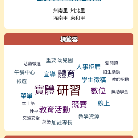
州南里 州北里
塭南里 東和里
標籤雲
標籤雲導覽
幼兒園
重要
愛閱讀
活動徵選
人事招聘
體育
午餐中心
招生活動
宣導
學生徵稿
教師招聘
徵選
研習
實體
數位
獎助學金
菜單
競賽
線上
本土語
教育活動
性平
教學資源
交通安全
英語
加註專長