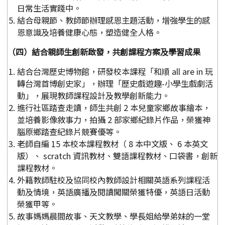
日常生活實踐中。
結合母親節、教師節辦理感恩主題活動，增強學生的感
恩意識及培養健康心態，塑造健全人格。
（四）結合親師生創新啟發，共創課程方案及學習成果
結合台灣歷史博物館，研發校本課程「和順 all are in 玩
轉台灣首博創史家」，辦理「歷史戲遊趣-小學生戲劇活
動」，展現教師課程設計及教學創新能力。
進行社區踏查走讀，師生共創 2 本兒童家鄉故事繪本，
並培養影像敘事力，拍攝 2 部家鄉紀錄片作品，榮獲神
腦原鄉踏查紀錄片競賽優等。
老師自編 15 本校本課程教材（ 8 本中文版、 6 本英文
版）、 scratch 資訊教材、雙語課程教材、口袋書，創新
課程教材。
外籍教師駐校及協同校內教師設計相關英語系列課程活
動及情境，英語廣播及閱讀闖關榮獲特優，英語日活動
榮獲甲等。
故事媽媽晨間故事、天文教學、學長姐給學弟妹的一堂