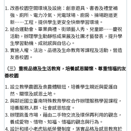
改善校園空間環境及設施：創意遊具、書香及禮堂補
強、廁所、電力冷氣、光電球場、廚房、操場跑道更
新……工程，提供學生更安全快樂學習環境。
結合運動會、畢業典禮、街頭藝人秀、兒童節……慶祝
活動，辦理學生動靜態成果展及社團才藝發表，提升學
生學習動機、成就感與自信心。
實施人權、法治、品德及生命教育等課程及活動，營造
友善校園。
（三）重視品德及生活教育，培養感恩關懷、尊重惜福的友
善校園
設立教學農園及食農體驗班，培養學生親近與愛護自
然、關懷及感恩土地。
與鄰近國立臺南特殊教育學校合作辦理服務學習課程，
培養服務人群、社會感恩態度。
辦理跳蚤市場，藉由二手物交流及環保再利用的觀念，
養成愛物、惜物、知福、惜福的觀念與行為。
設計和順小老虎貼紙榮譽制度，落實品格及感恩教育於