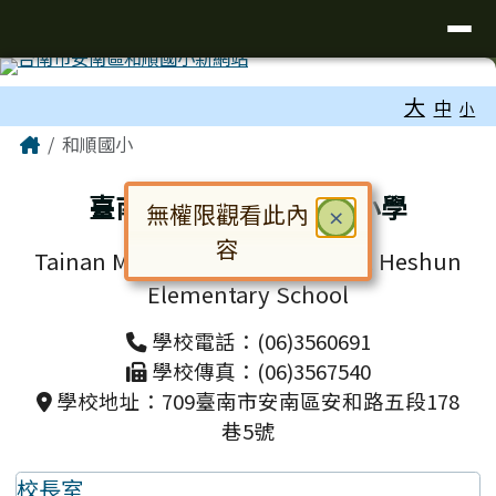
台南市和順國小新校網
導覽列
跳至主內容區
工具列
大
中
小
頁尾區域
主內容區域
Home
和順國小
臺南市安南區和順國民小學
無權限觀看此內
關閉
×
容
Tainan Municipal Annan District Heshun
對話框已開啟。請使用 Tab 鍵在選
Elementary School
學校電話：(06)3560691
學校傳真：(06)3567540
學校地址：709臺南市安南區安和路五段178
巷5號
校長室