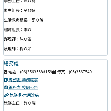
學務主任：洪Ｏ堯
衛生組長：吳Ｏ嫻
生活教育組長：張Ｏ芳
體育組長：李Ｏ
護理師：陳Ｏ螢
護理師：楊Ｏ如
總務處
電話：(06)3563568#159
傳真：(06)3567540
總務處-業務職掌
總務處-校園公告
總務處-常用連結
總務主任：許Ｏ瑞