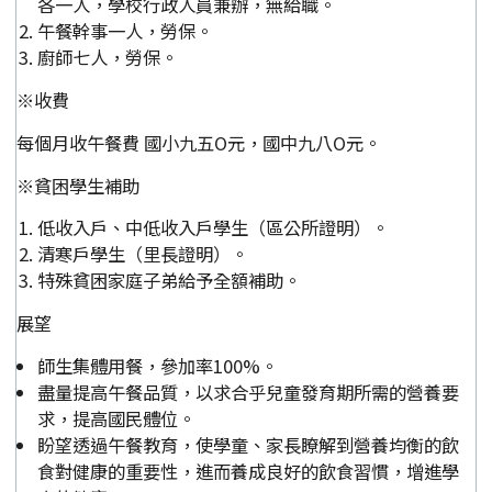
各一人，學校行政人員兼辦，無給職。
午餐幹事一人，勞保。
廚師七人，勞保。
※收費
每個月收午餐費 國小九五O元，國中九八O元。
※貧困學生補助
低收入戶、中低收入戶學生（區公所證明）。
清寒戶學生（里長證明）。
特殊貧困家庭子弟給予全額補助。
展望
師生集體用餐，參加率100%。
盡量提高午餐品質，以求合乎兒童發育期所需的營養要
求，提高國民體位。
盼望透過午餐教育，使學童、家長瞭解到營養均衡的飲
食對健康的重要性，進而養成良好的飲食習慣，增進學