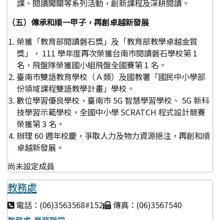
課、閱讀闖關等系列活動，創新課程及深耕閱讀。
（五）傳承和順一甲子，再創卓越新發展
榮獲「教育部閱讀磐石獎」及「教育部教學卓越金質
獎」， 111 學年度再次榮獲台南市閱讀磐石學校第 1
名，飛盤隊榮獲國小組飛盤全國賽第 1 名。
臺南市雙語教育學校（Ａ類）及國教署「國民中小學部
份領域課程雙語教學計畫」學校。
數位學習優良學校，臺南市 5G 智慧學習學校、 5G 新科
技學習示範學校，全國中小學 SCRATCH 程式設計競賽
榮獲第 3 名。
辦理 60 週年校慶，爭取人力及物力資源挹注，再創和順
卓越新發展。
尚未設定成員
教務處
電話：(06)3563568#152
傳真：(06)3567540