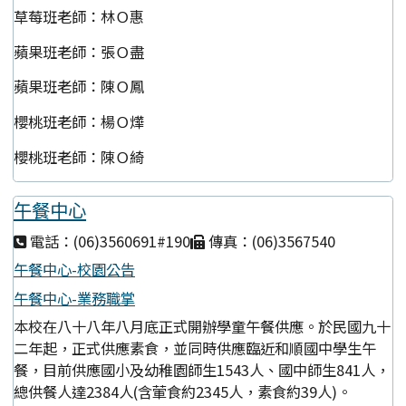
草莓班老師：林Ｏ惠
蘋果班老師：張Ｏ盡
蘋果班老師：陳Ｏ鳳
櫻桃班老師：楊Ｏ燁
櫻桃班老師：陳Ｏ綺
午餐中心
電話：(06)3560691#190
傳真：(06)3567540
午餐中心-校園公告
午餐中心-業務職掌
本校在八十八年八月底正式開辦學童午餐供應。於民國九十
二年起，正式供應素食，並同時供應臨近和順國中學生午
餐，目前供應國小及幼稚園師生1543人、國中師生841人，
總供餐人達2384人(含葷食約2345人，素食約39人)。