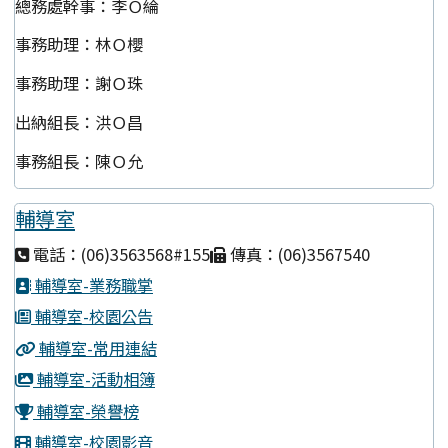
總務處幹事：李Ｏ綸
事務助理：林Ｏ櫻
事務助理：謝Ｏ珠
出納組長：洪Ｏ昌
事務組長：陳Ｏ允
輔導室
電話：(06)3563568#155
傳真：(06)3567540
輔導室-業務職掌
輔導室-校園公告
輔導室-常用連結
輔導室-活動相簿
輔導室-榮譽榜
輔導室-校園影音