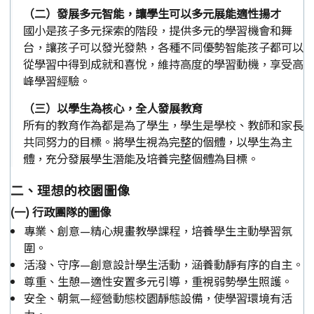
（二）發展多元智能，讓學生可以多元展能適性揚才
國小是孩子多元探索的階段，提供多元的學習機會和舞
台，讓孩子可以發光發熱，各種不同優勢智能孩子都可以
從學習中得到成就和喜悅，維持高度的學習動機，享受高
峰學習經驗。
（三）以學生為核心，全人發展教育
所有的教育作為都是為了學生，學生是學校、教師和家長
共同努力的目標。將學生視為完整的個體，以學生為主
體，充分發展學生潛能及培養完整個體為目標。
二、理想的校園圖像
(一) 行政團隊的圖像
專業、創意—精心規畫教學課程，培養學生主動學習氛
圍。
活潑、守序—創意設計學生活動，涵養動靜有序的自主。
尊重、生憩—適性安置多元引導，重視弱勢學生照護。
安全、朝氣—經營動態校園靜態設備，使學習環境有活