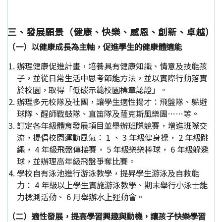
三、發展願景（健康、快樂、感恩、創新、卓越）
（一）以健康成長為主軸，促進學生的健康體適能
辦理健康促進計畫，培養具有健康知識、情意及技能孩
子，並從日常生活中思考節能方法，並以實際行動落實
於校園，取得「低碳示範校園標章認證」。
辦理多元校隊及社團，讓學生適性揚才：飛盤隊、躲避
球隊、醒師戰鼓隊、直笛隊及蕯克斯風樂團……等。
訂定各年級體育發展項目並舉辦班際競賽，增進班際交
流，提倡校園運動風氣： 1 、 3 年級健身操， 2 年級跳
繩， 4 年級飛盤傳接賽， 5 年級樂樂棒球， 6 年級躲避
球，並辦理高年級飛盤爭奪比賽。
學校自有泳池進行游泳教學，提昇學生游泳及自救能
力： 4 年級以上學生實施游泳教學、期末舉行小泳士能
力檢測活動、 6 月舉辦水上運動會。
（二）適性發展，提高學習興趣與動機，讓孩子快樂學習