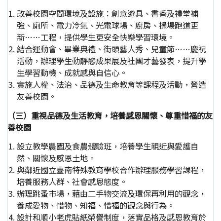
改善校園空間環境及設施：創意遊具、書香及禮堂補
強、廁所、電力冷氣、光電球場、廚房、操場跑道更
新……工程，提供學生更安全快樂學習環境。
結合運動會、畢業典禮、街頭藝人秀、兒童節……慶祝
活動，辦理學生動靜態成果展及社團才藝發表，提升學
生學習動機、成就感與自信心。
實施人權、法治、品德及生命教育等課程及活動，營造
友善校園。
（三）重視品德及生活教育，培養感恩關懷、尊重惜福的友
善校園
設立教學農園及食農體驗班，培養學生親近與愛護自
然、關懷及感恩土地。
與鄰近國立臺南特殊教育學校合作辦理服務學習課程，
培養服務人群、社會感恩態度。
辦理跳蚤市場，藉由二手物交流及環保再利用的觀念，
養成愛物、惜物、知福、惜福的觀念與行為。
設計和順小老虎貼紙榮譽制度，落實品格及感恩教育於