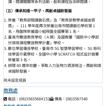
課、閱讀闖關等系列活動，創新課程及深耕閱讀。
（五）傳承和順一甲子，再創卓越新發展
榮獲「教育部閱讀磐石獎」及「教育部教學卓越金質
獎」， 111 學年度再次榮獲台南市閱讀磐石學校第 1
名，飛盤隊榮獲國小組飛盤全國賽第 1 名。
臺南市雙語教育學校（Ａ類）及國教署「國民中小學部
份領域課程雙語教學計畫」學校。
數位學習優良學校，臺南市 5G 智慧學習學校、 5G 新科
技學習示範學校，全國中小學 SCRATCH 程式設計競賽
榮獲第 3 名。
辦理 60 週年校慶，爭取人力及物力資源挹注，再創和順
卓越新發展。
尚未設定成員
教務處
電話：(06)3563568#152
傳真：(06)3567540