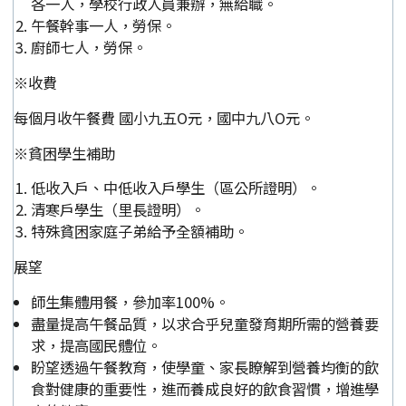
各一人，學校行政人員兼辦，無給職。
午餐幹事一人，勞保。
廚師七人，勞保。
※收費
每個月收午餐費 國小九五O元，國中九八O元。
※貧困學生補助
低收入戶、中低收入戶學生（區公所證明）。
清寒戶學生（里長證明）。
特殊貧困家庭子弟給予全額補助。
展望
師生集體用餐，參加率100%。
盡量提高午餐品質，以求合乎兒童發育期所需的營養要
求，提高國民體位。
盼望透過午餐教育，使學童、家長瞭解到營養均衡的飲
食對健康的重要性，進而養成良好的飲食習慣，增進學