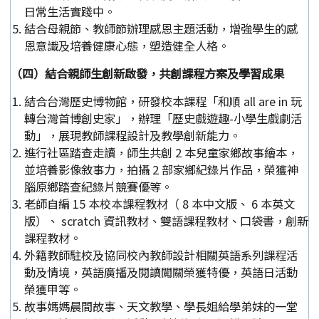
日常生活實踐中。
結合母親節、教師節辦理感恩主題活動，增強學生的感
恩意識及培養健康心態，塑造健全人格。
（四）結合親師生創新啟發，共創課程方案及學習成果
結合台灣歷史博物館，研發校本課程「和順 all are in 玩
轉台灣首博創史家」，辦理「歷史戲遊趣-小學生戲劇活
動」，展現教師課程設計及教學創新能力。
進行社區踏查走讀，師生共創 2 本兒童家鄉故事繪本，
並培養影像敘事力，拍攝 2 部家鄉紀錄片作品，榮獲神
腦原鄉踏查紀錄片競賽優等。
老師自編 15 本校本課程教材（ 8 本中文版、 6 本英文
版）、 scratch 資訊教材、雙語課程教材、口袋書，創新
課程教材。
外籍教師駐校及協同校內教師設計相關英語系列課程活
動及情境，英語廣播及閱讀闖關榮獲特優，英語日活動
榮獲甲等。
故事媽媽晨間故事、天文教學、學長姐給學弟妹的一堂