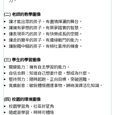
力。
(二) 老師的教學圖像
讓才能出眾的孩子，有盡情揮灑的舞台。
讓擁有夢想的孩子，有築夢踏實的智慧。
讓表現乖巧的孩子，有快樂成長的空間。
讓走的艱辛的孩子，有邊緣戰鬥的能力。
讓脫韁中輟的孩子，有傾吐靠岸的機會。
(三) 學生的學習圖像
關鍵能力：擁有自主學習的能力。
自信合群：知道自己想要什麼，想成為什麼。
堅持努力：隨時起跑，正向目標，突破困難。
寬廣創意：敏銳體悟週遭事物，歸納演譯活化知識。
(四) 校園的環境圖像
校園學習角，社區好望角
隨處是學習，時時可體悟