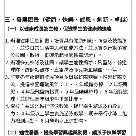
三、發展願景（健康、快樂、感恩、創新、卓越）
（一）以健康成長為主軸，促進學生的健康體適能
辦理健康促進計畫，培養具有健康知識、情意及技能孩
子，並從日常生活中思考節能方法，並以實際行動落實
於校園，取得「低碳示範校園標章認證」。
辦理多元校隊及社團，讓學生適性揚才：飛盤隊、躲避
球隊、醒師戰鼓隊、直笛隊及蕯克斯風樂團……等。
訂定各年級體育發展項目並舉辦班際競賽，增進班際交
流，提倡校園運動風氣： 1 、 3 年級健身操， 2 年級跳
繩， 4 年級飛盤傳接賽， 5 年級樂樂棒球， 6 年級躲避
球，並辦理高年級飛盤爭奪比賽。
學校自有泳池進行游泳教學，提昇學生游泳及自救能
力： 4 年級以上學生實施游泳教學、期末舉行小泳士能
力檢測活動、 6 月舉辦水上運動會。
（二）適性發展，提高學習興趣與動機，讓孩子快樂學習