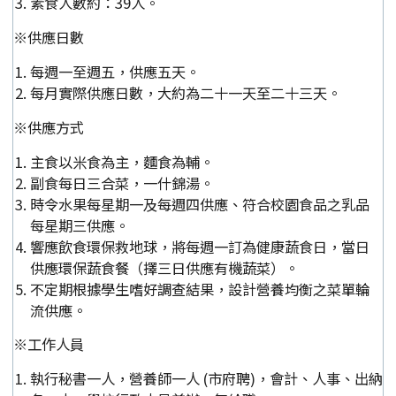
素食人數約：39人。
※供應日數
每週一至週五，供應五天。
每月實際供應日數，大約為二十一天至二十三天。
※供應方式
主食以米食為主，麵食為輔。
副食每日三合菜，一什錦湯。
時令水果每星期一及每週四供應、符合校園食品之乳品
每星期三供應。
響應飲食環保救地球，將每週一訂為健康蔬食日，當日
供應環保蔬食餐（擇三日供應有機蔬菜）。
不定期根據學生嗜好調查結果，設計營養均衡之菜單輪
流供應。
※工作人員
執行秘書一人，營養師一人 (市府聘)，會計、人事、出納