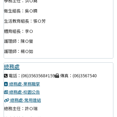
學務主任：洪Ｏ堯
衛生組長：吳Ｏ嫻
生活教育組長：張Ｏ芳
體育組長：李Ｏ
護理師：陳Ｏ螢
護理師：楊Ｏ如
總務處
電話：(06)3563568#159
傳真：(06)3567540
總務處-業務職掌
總務處-校園公告
總務處-常用連結
總務主任：許Ｏ瑞