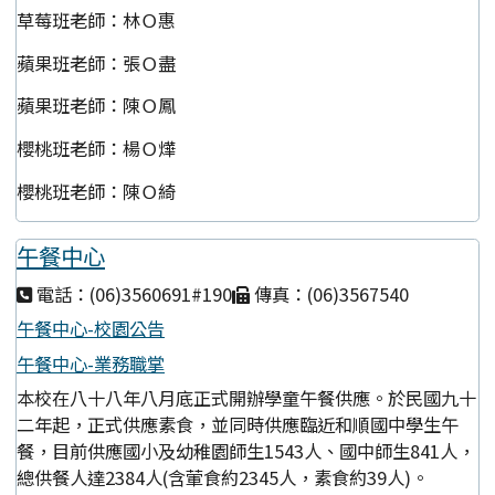
草莓班老師：林Ｏ惠
蘋果班老師：張Ｏ盡
蘋果班老師：陳Ｏ鳳
櫻桃班老師：楊Ｏ燁
櫻桃班老師：陳Ｏ綺
午餐中心
電話：(06)3560691#190
傳真：(06)3567540
午餐中心-校園公告
午餐中心-業務職掌
本校在八十八年八月底正式開辦學童午餐供應。於民國九十
二年起，正式供應素食，並同時供應臨近和順國中學生午
餐，目前供應國小及幼稚園師生1543人、國中師生841人，
總供餐人達2384人(含葷食約2345人，素食約39人)。