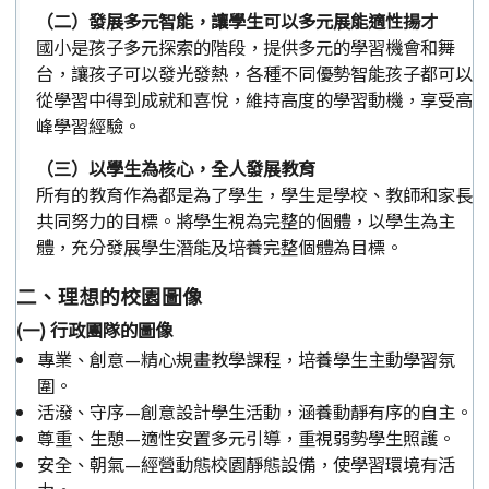
（二）發展多元智能，讓學生可以多元展能適性揚才
國小是孩子多元探索的階段，提供多元的學習機會和舞
台，讓孩子可以發光發熱，各種不同優勢智能孩子都可以
從學習中得到成就和喜悅，維持高度的學習動機，享受高
峰學習經驗。
（三）以學生為核心，全人發展教育
所有的教育作為都是為了學生，學生是學校、教師和家長
共同努力的目標。將學生視為完整的個體，以學生為主
體，充分發展學生潛能及培養完整個體為目標。
二、理想的校園圖像
(一) 行政團隊的圖像
專業、創意—精心規畫教學課程，培養學生主動學習氛
圍。
活潑、守序—創意設計學生活動，涵養動靜有序的自主。
尊重、生憩—適性安置多元引導，重視弱勢學生照護。
安全、朝氣—經營動態校園靜態設備，使學習環境有活