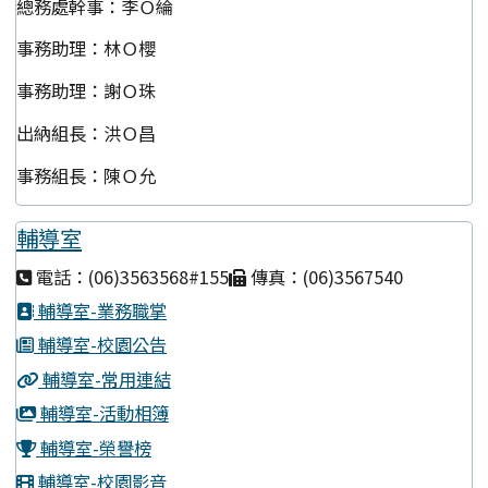
總務處幹事：李Ｏ綸
事務助理：林Ｏ櫻
事務助理：謝Ｏ珠
出納組長：洪Ｏ昌
事務組長：陳Ｏ允
輔導室
電話：(06)3563568#155
傳真：(06)3567540
輔導室-業務職掌
輔導室-校園公告
輔導室-常用連結
輔導室-活動相簿
輔導室-榮譽榜
輔導室-校園影音