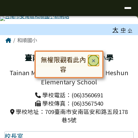
台南市和順國小新校網
導覽列
跳至主內容區
工具列
大
中
小
頁尾區域
主內容區域
Home
和順國小
臺南市安南區和順國民小學
無權限觀看此內
關閉
×
容
Tainan Municipal Annan District Heshun
對話框已開啟。請使用 Tab 鍵在選
Elementary School
學校電話：(06)3560691
學校傳真：(06)3567540
學校地址：709臺南市安南區安和路五段178
巷5號
校長室