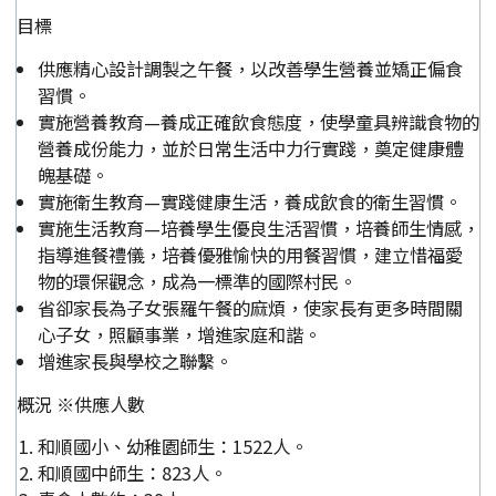
目標
供應精心設計調製之午餐，以改善學生營養並矯正偏食
習慣。
實施營養教育—養成正確飲食態度，使學童具辨識食物的
營養成份能力，並於日常生活中力行實踐，奠定健康體
魄基礎。
實施衛生教育—實踐健康生活，養成飲食的衛生習慣。
實施生活教育—培養學生優良生活習慣，培養師生情感，
指導進餐禮儀，培養優雅愉快的用餐習慣，建立惜福愛
物的環保觀念，成為一標準的國際村民。
省卻家長為子女張羅午餐的麻煩，使家長有更多時間關
心子女，照顧事業，增進家庭和諧。
增進家長與學校之聯繫。
概況 ※供應人數
和順國小、幼稚園師生：1522人。
和順國中師生：823人。