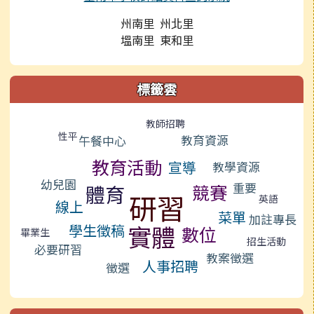
州南里 州北里
塭南里 東和里
標籤雲
標籤雲導覽
教師招聘
性平
教育資源
午餐中心
教育活動
宣導
教學資源
幼兒園
重要
競賽
體育
研習
英語
線上
菜單
加註專長
實體
學生徵稿
數位
畢業生
招生活動
必要研習
教案徵選
人事招聘
徵選