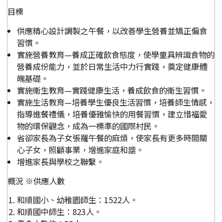
目標
供應精心設計調製之午餐，以改善學生營養並矯正偏食
習慣。
實施營養教育—養成正確飲食態度，使學童具辨識食物的
營養成份能力，並於日常生活中力行實踐，奠定健康體
魄基礎。
實施衛生教育—實踐健康生活，養成飲食的衛生習慣。
實施生活教育—培養學生優良生活習慣，培養師生情感，
指導進餐禮儀，培養優雅愉快的用餐習慣，建立惜福愛
物的環保觀念，成為一標準的國際村民。
省卻家長為子女張羅午餐的麻煩，使家長有更多時間關
心子女，照顧事業，增進家庭和諧。
增進家長與學校之聯繫。
概況 ※供應人數
和順國小、幼稚園師生：1522人。
和順國中師生：823人。