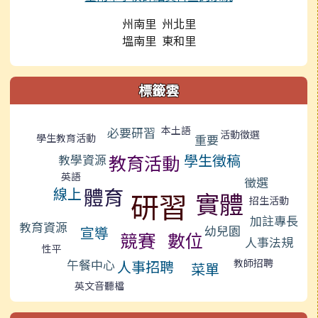
州南里 州北里
塭南里 東和里
標籤雲
標籤雲導覽
本土語
必要研習
活動徵選
學生教育活動
重要
學生徵稿
教育活動
教學資源
英語
徵選
體育
線上
研習
實體
招生活動
加註專長
教育資源
幼兒園
宣導
數位
競賽
人事法規
性平
午餐中心
教師招聘
人事招聘
菜單
英文音聽檔