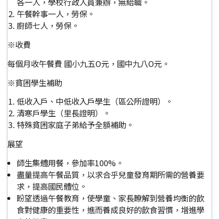
各一人，學校行政人員兼辦，無給職。
午餐幹事一人，勞保。
廚師七人，勞保。
※收費
每個月收午餐費 國小九五O元，國中九八O元。
※貧困學生補助
低收入戶、中低收入戶學生（區公所證明）。
清寒戶學生（里長證明）。
特殊貧困家庭子弟給予全額補助。
展望
師生集體用餐，參加率100%。
盡量提高午餐品質，以求合乎兒童發育期所需的營養要
求，提高國民體位。
盼望透過午餐教育，使學童、家長瞭解到營養均衡的飲
食對健康的重要性，進而養成良好的飲食習慣，增進學