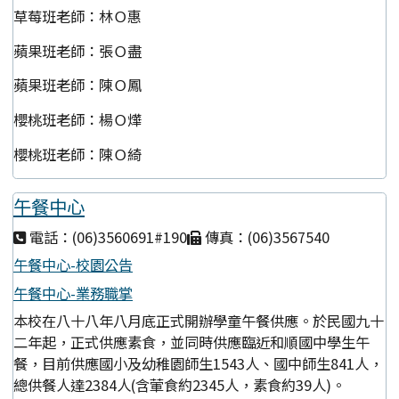
草莓班老師：林Ｏ惠
蘋果班老師：張Ｏ盡
蘋果班老師：陳Ｏ鳳
櫻桃班老師：楊Ｏ燁
櫻桃班老師：陳Ｏ綺
午餐中心
電話：(06)3560691#190
傳真：(06)3567540
午餐中心-校園公告
午餐中心-業務職掌
本校在八十八年八月底正式開辦學童午餐供應。於民國九十
二年起，正式供應素食，並同時供應臨近和順國中學生午
餐，目前供應國小及幼稚園師生1543人、國中師生841人，
總供餐人達2384人(含葷食約2345人，素食約39人)。