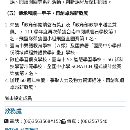
課、閱讀闖關等系列活動，創新課程及深耕閱讀。
（五）傳承和順一甲子，再創卓越新發展
榮獲「教育部閱讀磐石獎」及「教育部教學卓越金質
獎」， 111 學年度再次榮獲台南市閱讀磐石學校第 1
名，飛盤隊榮獲國小組飛盤全國賽第 1 名。
臺南市雙語教育學校（Ａ類）及國教署「國民中小學部
份領域課程雙語教學計畫」學校。
數位學習優良學校，臺南市 5G 智慧學習學校、 5G 新科
技學習示範學校，全國中小學 SCRATCH 程式設計競賽
榮獲第 3 名。
辦理 60 週年校慶，爭取人力及物力資源挹注，再創和順
卓越新發展。
尚未設定成員
教務處
電話：(06)3563568#152
傳真：(06)3567540