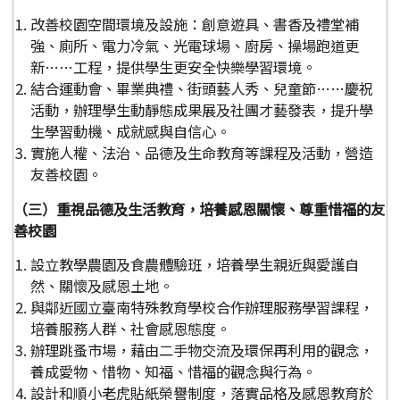
改善校園空間環境及設施：創意遊具、書香及禮堂補
強、廁所、電力冷氣、光電球場、廚房、操場跑道更
新……工程，提供學生更安全快樂學習環境。
結合運動會、畢業典禮、街頭藝人秀、兒童節……慶祝
活動，辦理學生動靜態成果展及社團才藝發表，提升學
生學習動機、成就感與自信心。
實施人權、法治、品德及生命教育等課程及活動，營造
友善校園。
（三）重視品德及生活教育，培養感恩關懷、尊重惜福的友
善校園
設立教學農園及食農體驗班，培養學生親近與愛護自
然、關懷及感恩土地。
與鄰近國立臺南特殊教育學校合作辦理服務學習課程，
培養服務人群、社會感恩態度。
辦理跳蚤市場，藉由二手物交流及環保再利用的觀念，
養成愛物、惜物、知福、惜福的觀念與行為。
設計和順小老虎貼紙榮譽制度，落實品格及感恩教育於