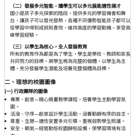
（二）發展多元智能，讓學生可以多元展能適性揚才
國小是孩子多元探索的階段，提供多元的學習機會和舞
台，讓孩子可以發光發熱，各種不同優勢智能孩子都可以
從學習中得到成就和喜悅，維持高度的學習動機，享受高
峰學習經驗。
（三）以學生為核心，全人發展教育
所有的教育作為都是為了學生，學生是學校、教師和家長
共同努力的目標。將學生視為完整的個體，以學生為主
體，充分發展學生潛能及培養完整個體為目標。
二、理想的校園圖像
(一) 行政團隊的圖像
專業、創意—精心規畫教學課程，培養學生主動學習氛
圍。
活潑、守序—創意設計學生活動，涵養動靜有序的自主。
尊重、生憩—適性安置多元引導，重視弱勢學生照護。
安全、朝氣—經營動態校園靜態設備，使學習環境有活