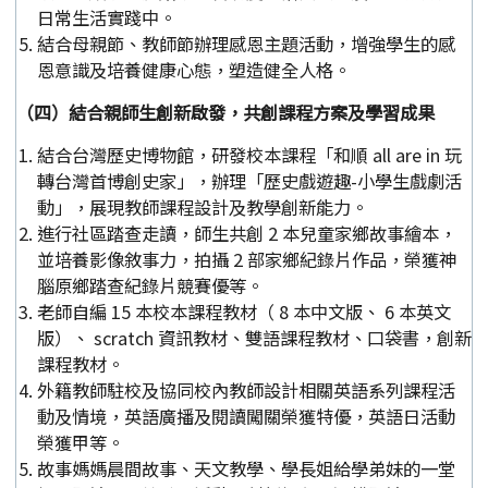
日常生活實踐中。
結合母親節、教師節辦理感恩主題活動，增強學生的感
恩意識及培養健康心態，塑造健全人格。
（四）結合親師生創新啟發，共創課程方案及學習成果
結合台灣歷史博物館，研發校本課程「和順 all are in 玩
轉台灣首博創史家」，辦理「歷史戲遊趣-小學生戲劇活
動」，展現教師課程設計及教學創新能力。
進行社區踏查走讀，師生共創 2 本兒童家鄉故事繪本，
並培養影像敘事力，拍攝 2 部家鄉紀錄片作品，榮獲神
腦原鄉踏查紀錄片競賽優等。
老師自編 15 本校本課程教材（ 8 本中文版、 6 本英文
版）、 scratch 資訊教材、雙語課程教材、口袋書，創新
課程教材。
外籍教師駐校及協同校內教師設計相關英語系列課程活
動及情境，英語廣播及閱讀闖關榮獲特優，英語日活動
榮獲甲等。
故事媽媽晨間故事、天文教學、學長姐給學弟妹的一堂