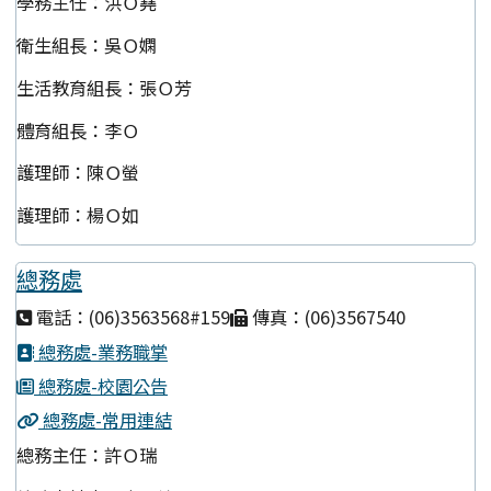
學務主任：洪Ｏ堯
衛生組長：吳Ｏ嫻
生活教育組長：張Ｏ芳
體育組長：李Ｏ
護理師：陳Ｏ螢
護理師：楊Ｏ如
總務處
電話：(06)3563568#159
傳真：(06)3567540
總務處-業務職掌
總務處-校園公告
總務處-常用連結
總務主任：許Ｏ瑞