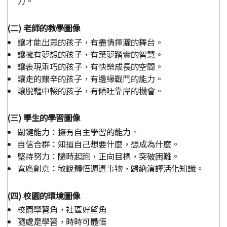
力。
(二) 老師的教學圖像
讓才能出眾的孩子，有盡情揮灑的舞台。
讓擁有夢想的孩子，有築夢踏實的智慧。
讓表現乖巧的孩子，有快樂成長的空間。
讓走的艱辛的孩子，有邊緣戰鬥的能力。
讓脫韁中輟的孩子，有傾吐靠岸的機會。
(三) 學生的學習圖像
關鍵能力：擁有自主學習的能力。
自信合群：知道自己想要什麼，想成為什麼。
堅持努力：隨時起跑，正向目標，突破困難。
寬廣創意：敏銳體悟週遭事物，歸納演譯活化知識。
(四) 校園的環境圖像
校園學習角，社區好望角
隨處是學習，時時可體悟