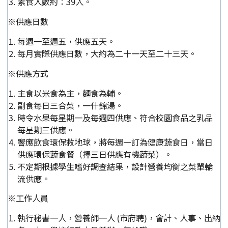
素食人數約：39人。
※供應日數
每週一至週五，供應五天。
每月實際供應日數，大約為二十一天至二十三天。
※供應方式
主食以米食為主，麵食為輔。
副食每日三合菜，一什錦湯。
時令水果每星期一及每週四供應、符合校園食品之乳品
每星期三供應。
響應飲食環保救地球，將每週一訂為健康蔬食日，當日
供應環保蔬食餐（擇三日供應有機蔬菜）。
不定期根據學生嗜好調查結果，設計營養均衡之菜單輪
流供應。
※工作人員
執行秘書一人，營養師一人 (市府聘)，會計、人事、出納