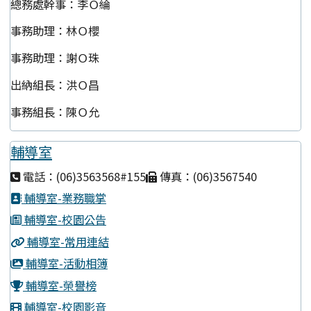
總務處幹事：李Ｏ綸
事務助理：林Ｏ櫻
事務助理：謝Ｏ珠
出納組長：洪Ｏ昌
事務組長：陳Ｏ允
輔導室
電話：(06)3563568#155
傳真：(06)3567540
輔導室-業務職掌
輔導室-校園公告
輔導室-常用連結
輔導室-活動相簿
輔導室-榮譽榜
輔導室-校園影音