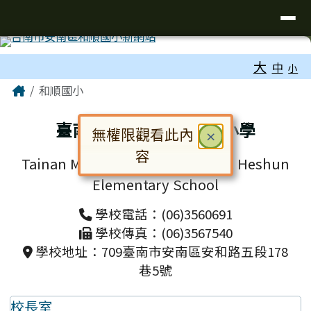
台南市和順國小新校網
導覽列
跳至主內容區
工具列
大
中
小
頁尾區域
主內容區域
Home
和順國小
臺南市安南區和順國民小學
無權限觀看此內
關閉
×
容
Tainan Municipal Annan District Heshun
對話框已開啟。請使用 Tab 鍵在選
Elementary School
學校電話：(06)3560691
學校傳真：(06)3567540
學校地址：709臺南市安南區安和路五段178
巷5號
校長室