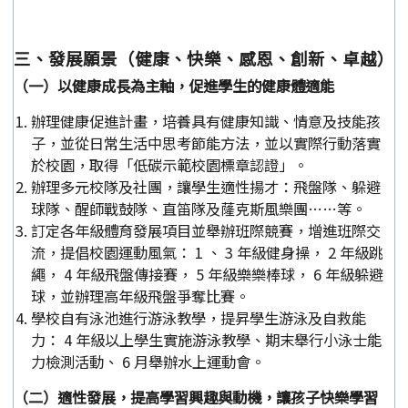
三、發展願景（健康、快樂、感恩、創新、卓越）
（一）以健康成長為主軸，促進學生的健康體適能
辦理健康促進計畫，培養具有健康知識、情意及技能孩
子，並從日常生活中思考節能方法，並以實際行動落實
於校園，取得「低碳示範校園標章認證」。
辦理多元校隊及社團，讓學生適性揚才：飛盤隊、躲避
球隊、醒師戰鼓隊、直笛隊及蕯克斯風樂團……等。
訂定各年級體育發展項目並舉辦班際競賽，增進班際交
流，提倡校園運動風氣： 1 、 3 年級健身操， 2 年級跳
繩， 4 年級飛盤傳接賽， 5 年級樂樂棒球， 6 年級躲避
球，並辦理高年級飛盤爭奪比賽。
學校自有泳池進行游泳教學，提昇學生游泳及自救能
力： 4 年級以上學生實施游泳教學、期末舉行小泳士能
力檢測活動、 6 月舉辦水上運動會。
（二）適性發展，提高學習興趣與動機，讓孩子快樂學習