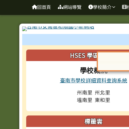
台南市和順國小新校網
導覽列
跳至主內容區
回首頁
網站導覽
學校簡介
工具列
頁尾區域
左邊區域內容
HSES 學區與概況
對話框已開
學校概況
臺南市學校詳細資料查詢系統
州南里 州北里
塭南里 東和里
標籤雲