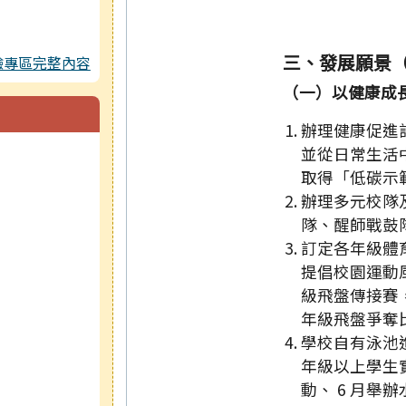
三、發展願景
驗專區完整內容
（一）以健康成
辦理健康促進
並從日常生活
取得「低碳示
辦理多元校隊
隊、醒師戰鼓
訂定各年級體
提倡校園運動風氣
級飛盤傳接賽，
年級飛盤爭奪
學校自有泳池
年級以上學生
動、 6 月舉