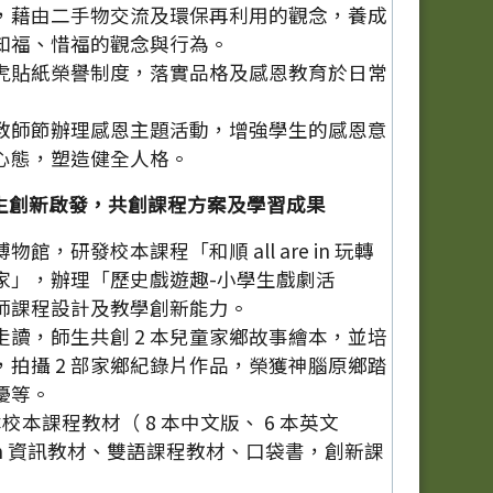
，藉由二手物交流及環保再利用的觀念，養成
知福、惜福的觀念與行為。
虎貼紙榮譽制度，落實品格及感恩教育於日常
教師節辦理感恩主題活動，增強學生的感恩意
心態，塑造健全人格。
生創新啟發，共創課程方案及學習成果
館，研發校本課程「和順 all are in 玩轉
家」，辦理「歷史戲遊趣-小學生戲劇活
師課程設計及教學創新能力。
走讀，師生共創 2 本兒童家鄉故事繪本，並培
，拍攝 2 部家鄉紀錄片作品，榮獲神腦原鄉踏
優等。
本校本課程教材（ 8 本中文版、 6 本英文
atch 資訊教材、雙語課程教材、口袋書，創新課