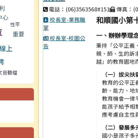
利
電話：(06)3563568#151
傳真：(06
中心
和順國小第十
校長室-業務職
性平
掌
位
重要
一、辦辦學理
校長室-校園公
秉持「公平正義
告
線上
親、師、生的訴
聘
越」的教育園地
文音聽檔
（一）拔尖扶
教育的公平正
齡、能力、地
教育機會一律
能孩子給予相
應考慮自主性
（二）發展多
國小是孩子多