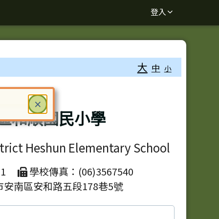
登入
大
中
小
關閉
×
區和順國民小學
ter 鍵或空白鍵確認，按下 Escape 鍵關閉
strict Heshun Elementary School
1
學校傳真：(06)3567540
市安南區安和路五段178巷5號