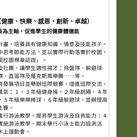
（健康、快樂、感恩、創新、卓越）
長為主軸，促進學生的健康體適能
計畫，培養具有健康知識、情意及技能孩子，
中思考節能方法，並以實際行動落實於校園，
範校園標章認證」。
及社團，讓學生適性揚才：飛盤隊、躲避球
隊、直笛隊及蕯克斯風樂團……等。
育發展項目並舉辦班際競賽，增進班際交流，
： 1 、 3 年級健身操， 2 年級跳繩， 4 年
 5 年級樂樂棒球， 6 年級躲避球，並辦理高
比賽。
進行游泳教學，提昇學生游泳及自救能力： 4
實施游泳教學、期末舉行小泳士能力檢測活
辦水上運動會。