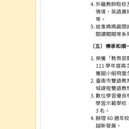
外籍教師駐校
情境，英語廣
等。
故事媽媽晨間
閱讀闖關等系
（五）傳承和順
榮獲「教育部
111 學年度
獲國小組飛盤全
臺南市雙語教
域課程雙語教
數位學習優良學
學習示範學校，
3 名。
辦理 60 週
越新發展。