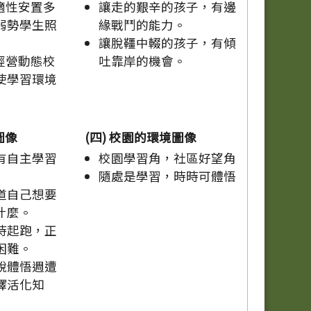
適性安置多
讓走的艱辛的孩子，有邊
弱勢學生照
緣戰鬥的能力。
讓脫韁中輟的孩子，有傾
經營動態校
吐靠岸的機會。
使學習環境
圖像
(四) 校園的環境圖像
有自主學習
校園學習角，社區好望角
隨處是學習，時時可體悟
道自己想要
什麼。
時起跑，正
困難。
銳體悟週遭
譯活化知