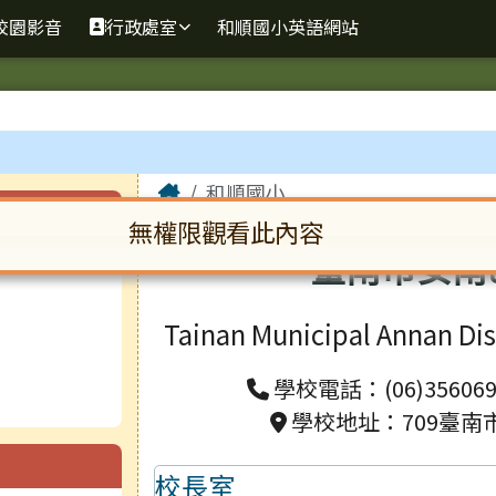
校園影音
行政處室
和順國小英語網站
主內容區域
Home
和順國小
無權限觀看此內容
臺南市安南
啟。請使用 Tab 鍵在選項間移動焦點。按下 En
Tainan Municipal Annan Di
學校電話：(06)356069
學校地址：709臺南
校長室