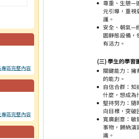
尊重、生憩—
元引導，重視
護。
安全、朝氣—
園靜態設備，
有活力。
(三) 學生的學習
長專區完整內容
關鍵能力：擁
的能力。
自信合群：知
什麼，想成為
堅持努力：隨
向目標，突破
生專區完整內容
寬廣創意：敏
事物，歸納演
識。