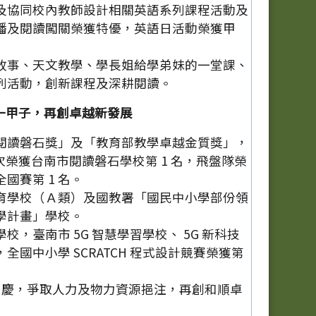
及協同校內教師設計相關英語系列課程活動及
播及閱讀闖關榮獲特優，英語日活動榮獲甲
故事、天文教學、學長姐給學弟妹的一堂課、
列活動，創新課程及深耕閱讀。
一甲子，再創卓越新發展
閱讀磐石獎」及「教育部教學卓越金質獎」，
再次榮獲台南市閱讀磐石學校第 1 名，飛盤隊榮
國賽第 1 名。
育學校（Ａ類）及國教署「國民中小學部份領
學計畫」學校。
校，臺南市 5G 智慧學習學校、 5G 新科技
全國中小學 SCRATCH 程式設計競賽榮獲第
年校慶，爭取人力及物力資源挹注，再創和順卓