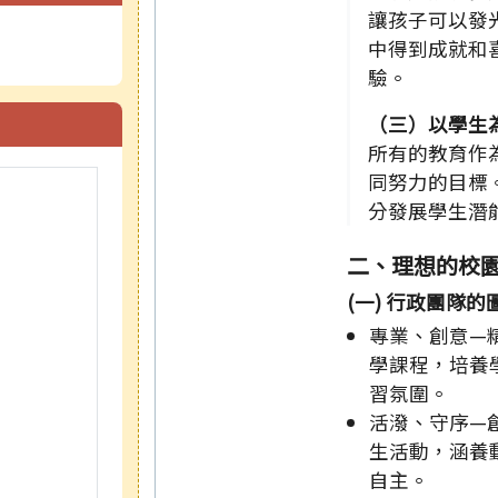
讓孩子可以發
中得到成就和
驗。
（三）以學生
所有的教育作
同努力的目標
分發展學生潛
二、理想的校
(一) 行政團隊的
專業、創意—
學課程，培養
習氛圍。
活潑、守序—
生活動，涵養
自主。