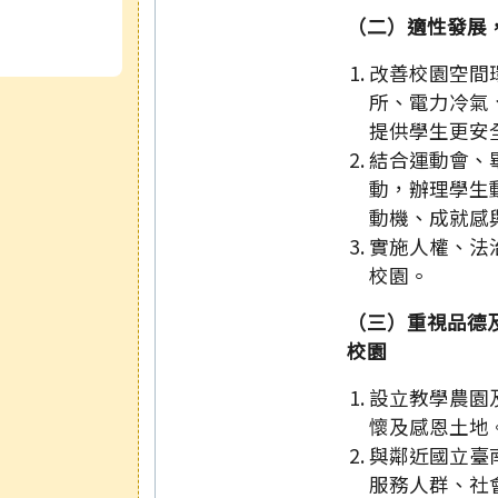
（二）適性發展
改善校園空間
所、電力冷氣
提供學生更安
結合運動會、
動，辦理學生
動機、成就感
實施人權、法
校園。
（三）重視品德
校園
設立教學農園
懷及感恩土地
與鄰近國立臺
服務人群、社