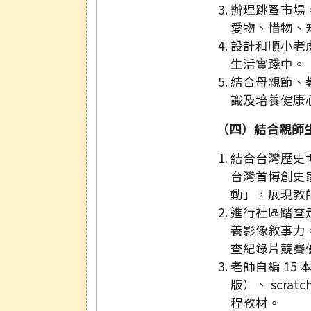
辦理跳蚤市場
愛物、惜物、
設計和順小老
生活實踐中。
結合母親節、
識及培養健康
（四）結合親師
結合台灣歷史博物
台灣首博創史
動」，展現教
進行社區踏查
養影像敘事力
查紀錄片競賽
老師自編 15 
版）、 scr
程教材。