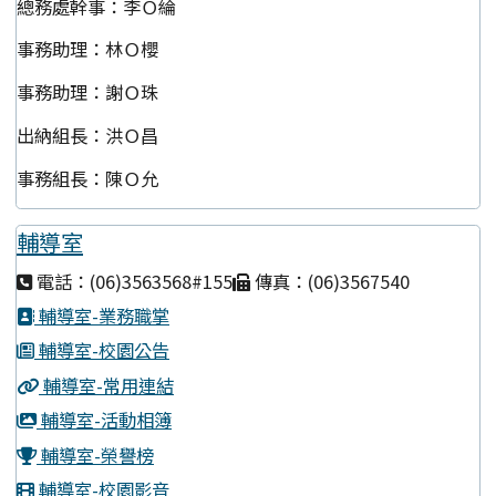
總務處幹事：李Ｏ綸
事務助理：林Ｏ櫻
事務助理：謝Ｏ珠
出納組長：洪Ｏ昌
事務組長：陳Ｏ允
輔導室
電話：(06)3563568#155
傳真：(06)3567540
輔導室-業務職掌
輔導室-校園公告
輔導室-常用連結
輔導室-活動相簿
輔導室-榮譽榜
輔導室-校園影音