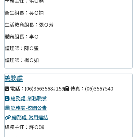
學務主任：洪Ｏ堯
衛生組長：吳Ｏ嫻
生活教育組長：張Ｏ芳
體育組長：李Ｏ
護理師：陳Ｏ螢
護理師：楊Ｏ如
總務處
電話：(06)3563568#159
傳真：(06)3567540
總務處-業務職掌
總務處-校園公告
總務處-常用連結
總務主任：許Ｏ瑞