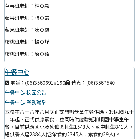
草莓班老師：林Ｏ惠
蘋果班老師：張Ｏ盡
蘋果班老師：陳Ｏ鳳
櫻桃班老師：楊Ｏ燁
櫻桃班老師：陳Ｏ綺
午餐中心
電話：(06)3560691#190
傳真：(06)3567540
午餐中心-校園公告
午餐中心-業務職掌
本校在八十八年八月底正式開辦學童午餐供應。於民國九十
二年起，正式供應素食，並同時供應臨近和順國中學生午
餐，目前供應國小及幼稚園師生1543人、國中師生841人，
總供餐人達2384人(含葷食約2345人，素食約39人)。