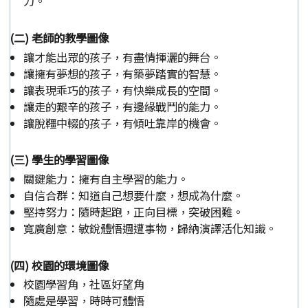
力。
(二) 老師的教學圖像
讓才能出眾的孩子，有盡情揮灑的舞台。
讓擁有夢想的孩子，有築夢踏實的智慧。
讓表現乖巧的孩子，有快樂成長的空間。
讓走的艱辛的孩子，有邊緣戰鬥的能力。
讓脫韁中輟的孩子，有傾吐靠岸的機會。
(三) 學生的學習圖像
關鍵能力：擁有自主學習的能力。
自信合群：知道自己想要什麼，想成為什麼。
堅持努力：隨時起跑，正向目標，突破困難。
寬廣創意：敏銳體悟週遭事物，歸納演譯活化知識。
(四) 校園的環境圖像
校園學習角，社區好望角
隨處是學習，時時可體悟