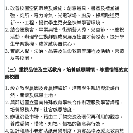
改善校園空間環境及設施：創意遊具、書香及禮堂補
強、廁所、電力冷氣、光電球場、廚房、操場跑道更
新……工程，提供學生更安全快樂學習環境。
結合運動會、畢業典禮、街頭藝人秀、兒童節……慶祝
活動，辦理學生動靜態成果展及社團才藝發表，提升學
生學習動機、成就感與自信心。
實施人權、法治、品德及生命教育等課程及活動，營造
友善校園。
（三）重視品德及生活教育，培養感恩關懷、尊重惜福的友
善校園
設立教學農園及食農體驗班，培養學生親近與愛護自
然、關懷及感恩土地。
與鄰近國立臺南特殊教育學校合作辦理服務學習課程，
培養服務人群、社會感恩態度。
辦理跳蚤市場，藉由二手物交流及環保再利用的觀念，
養成愛物、惜物、知福、惜福的觀念與行為。
設計和順小老虎貼紙榮譽制度，落實品格及感恩教育於