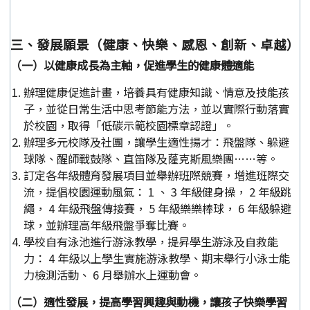
三、發展願景（健康、快樂、感恩、創新、卓越）
（一）以健康成長為主軸，促進學生的健康體適能
辦理健康促進計畫，培養具有健康知識、情意及技能孩
子，並從日常生活中思考節能方法，並以實際行動落實
於校園，取得「低碳示範校園標章認證」。
辦理多元校隊及社團，讓學生適性揚才：飛盤隊、躲避
球隊、醒師戰鼓隊、直笛隊及蕯克斯風樂團……等。
訂定各年級體育發展項目並舉辦班際競賽，增進班際交
流，提倡校園運動風氣： 1 、 3 年級健身操， 2 年級跳
繩， 4 年級飛盤傳接賽， 5 年級樂樂棒球， 6 年級躲避
球，並辦理高年級飛盤爭奪比賽。
學校自有泳池進行游泳教學，提昇學生游泳及自救能
力： 4 年級以上學生實施游泳教學、期末舉行小泳士能
力檢測活動、 6 月舉辦水上運動會。
（二）適性發展，提高學習興趣與動機，讓孩子快樂學習