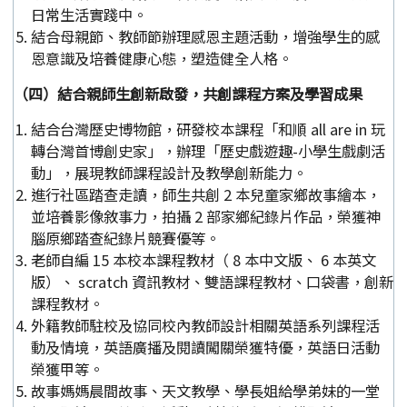
日常生活實踐中。
結合母親節、教師節辦理感恩主題活動，增強學生的感
恩意識及培養健康心態，塑造健全人格。
（四）結合親師生創新啟發，共創課程方案及學習成果
結合台灣歷史博物館，研發校本課程「和順 all are in 玩
轉台灣首博創史家」，辦理「歷史戲遊趣-小學生戲劇活
動」，展現教師課程設計及教學創新能力。
進行社區踏查走讀，師生共創 2 本兒童家鄉故事繪本，
並培養影像敘事力，拍攝 2 部家鄉紀錄片作品，榮獲神
腦原鄉踏查紀錄片競賽優等。
老師自編 15 本校本課程教材（ 8 本中文版、 6 本英文
版）、 scratch 資訊教材、雙語課程教材、口袋書，創新
課程教材。
外籍教師駐校及協同校內教師設計相關英語系列課程活
動及情境，英語廣播及閱讀闖關榮獲特優，英語日活動
榮獲甲等。
故事媽媽晨間故事、天文教學、學長姐給學弟妹的一堂