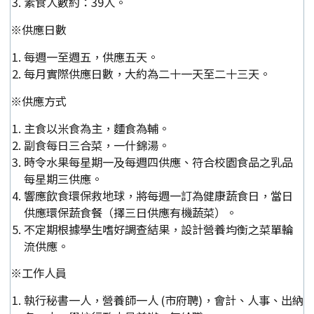
素食人數約：39人。
※供應日數
每週一至週五，供應五天。
每月實際供應日數，大約為二十一天至二十三天。
※供應方式
主食以米食為主，麵食為輔。
副食每日三合菜，一什錦湯。
時令水果每星期一及每週四供應、符合校園食品之乳品
每星期三供應。
響應飲食環保救地球，將每週一訂為健康蔬食日，當日
供應環保蔬食餐（擇三日供應有機蔬菜）。
不定期根據學生嗜好調查結果，設計營養均衡之菜單輪
流供應。
※工作人員
執行秘書一人，營養師一人 (市府聘)，會計、人事、出納