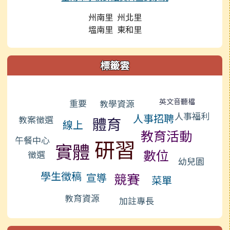
州南里 州北里
塭南里 東和里
標籤雲
標籤雲導覽
英文音聽檔
重要
教學資源
人事福利
人事招聘
教案徵選
體育
線上
教育活動
午餐中心
研習
實體
數位
徵選
幼兒園
學生徵稿
競賽
宣導
菜單
教育資源
加註專長