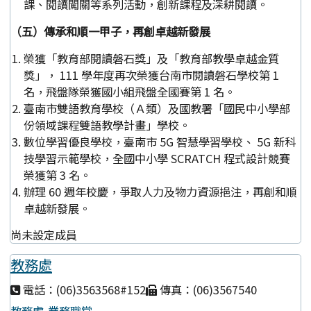
課、閱讀闖關等系列活動，創新課程及深耕閱讀。
（五）傳承和順一甲子，再創卓越新發展
榮獲「教育部閱讀磐石獎」及「教育部教學卓越金質
獎」， 111 學年度再次榮獲台南市閱讀磐石學校第 1
名，飛盤隊榮獲國小組飛盤全國賽第 1 名。
臺南市雙語教育學校（Ａ類）及國教署「國民中小學部
份領域課程雙語教學計畫」學校。
數位學習優良學校，臺南市 5G 智慧學習學校、 5G 新科
技學習示範學校，全國中小學 SCRATCH 程式設計競賽
榮獲第 3 名。
辦理 60 週年校慶，爭取人力及物力資源挹注，再創和順
卓越新發展。
尚未設定成員
教務處
電話：(06)3563568#152
傳真：(06)3567540