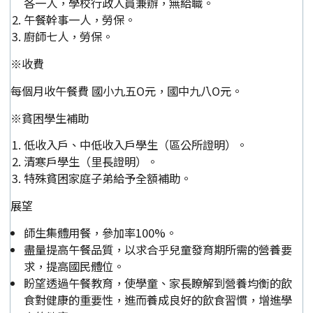
各一人，學校行政人員兼辦，無給職。
午餐幹事一人，勞保。
廚師七人，勞保。
※收費
每個月收午餐費 國小九五O元，國中九八O元。
※貧困學生補助
低收入戶、中低收入戶學生（區公所證明）。
清寒戶學生（里長證明）。
特殊貧困家庭子弟給予全額補助。
展望
師生集體用餐，參加率100%。
盡量提高午餐品質，以求合乎兒童發育期所需的營養要
求，提高國民體位。
盼望透過午餐教育，使學童、家長瞭解到營養均衡的飲
食對健康的重要性，進而養成良好的飲食習慣，增進學