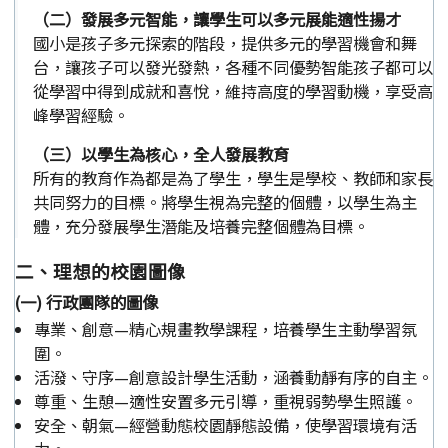
（二）發展多元智能，讓學生可以多元展能適性揚才
國小是孩子多元探索的階段，提供多元的學習機會和舞
台，讓孩子可以發光發熱，各種不同優勢智能孩子都可以
從學習中得到成就和喜悅，維持高度的學習動機，享受高
峰學習經驗。
（三）以學生為核心，全人發展教育
所有的教育作為都是為了學生，學生是學校、教師和家長
共同努力的目標。將學生視為完整的個體，以學生為主
體，充分發展學生潛能及培養完整個體為目標。
二、理想的校園圖像
(一) 行政團隊的圖像
專業、創意—精心規畫教學課程，培養學生主動學習氛
圍。
活潑、守序—創意設計學生活動，涵養動靜有序的自主。
尊重、生憩—適性安置多元引導，重視弱勢學生照護。
安全、朝氣—經營動態校園靜態設備，使學習環境有活