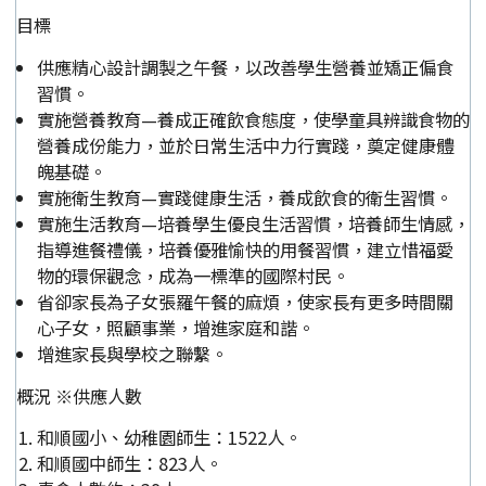
目標
供應精心設計調製之午餐，以改善學生營養並矯正偏食
習慣。
實施營養教育—養成正確飲食態度，使學童具辨識食物的
營養成份能力，並於日常生活中力行實踐，奠定健康體
魄基礎。
實施衛生教育—實踐健康生活，養成飲食的衛生習慣。
實施生活教育—培養學生優良生活習慣，培養師生情感，
指導進餐禮儀，培養優雅愉快的用餐習慣，建立惜福愛
物的環保觀念，成為一標準的國際村民。
省卻家長為子女張羅午餐的麻煩，使家長有更多時間關
心子女，照顧事業，增進家庭和諧。
增進家長與學校之聯繫。
概況 ※供應人數
和順國小、幼稚園師生：1522人。
和順國中師生：823人。