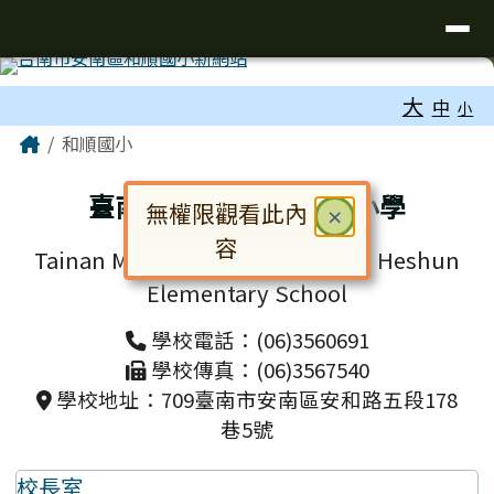
台南市和順國小新校網
導覽列
跳至主內容區
工具列
大
中
小
頁尾區域
主內容區域
Home
和順國小
臺南市安南區和順國民小學
無權限觀看此內
關閉
×
容
Tainan Municipal Annan District Heshun
對話框已開啟。請使用 Tab 鍵在選
Elementary School
學校電話：(06)3560691
學校傳真：(06)3567540
學校地址：709臺南市安南區安和路五段178
巷5號
校長室