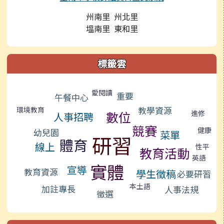
州南里 州北里
塭南里 東和里
標籤雲
標籤雲導覽
愛閱讀
重要
午餐中心
教學資源
環境教育
進修
數位
人事招聘
競賽
健康
幼兒園
菜單
研習
體育
線上
性平
教育活動
英語
實體
宣導
教育資源
學生徵稿
必要研習
本土語
加註專長
人事法規
徵選