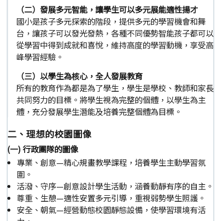
（二）發展多元智能，讓學生可以多元展能適性揚才
國小是孩子多元探索的階段，提供多元的學習機會和舞
台，讓孩子可以發光發熱，各種不同優勢智能孩子都可以
從學習中得到成就和喜悅，維持高度的學習動機，享受高
峰學習經驗。
（三）以學生為核心，全人發展教育
所有的教育作為都是為了學生，學生是學校、教師和家長
共同努力的目標。將學生視為完整的個體，以學生為主
體，充分發展學生潛能及培養完整個體為目標。
二、理想的校園圖像
(一) 行政團隊的圖像
專業、創意—精心規畫教學課程，培養學生主動學習氛
圍。
活潑、守序—創意設計學生活動，涵養動靜有序的自主。
尊重、生憩—適性安置多元引導，重視弱勢學生照護。
安全、朝氣—經營動態校園靜態設備，使學習環境有活