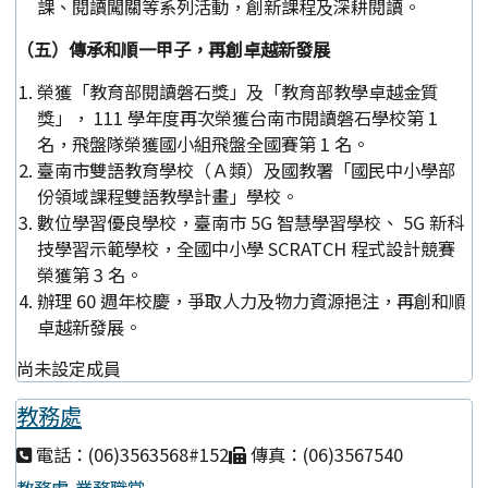
課、閱讀闖關等系列活動，創新課程及深耕閱讀。
（五）傳承和順一甲子，再創卓越新發展
榮獲「教育部閱讀磐石獎」及「教育部教學卓越金質
獎」， 111 學年度再次榮獲台南市閱讀磐石學校第 1
名，飛盤隊榮獲國小組飛盤全國賽第 1 名。
臺南市雙語教育學校（Ａ類）及國教署「國民中小學部
份領域課程雙語教學計畫」學校。
數位學習優良學校，臺南市 5G 智慧學習學校、 5G 新科
技學習示範學校，全國中小學 SCRATCH 程式設計競賽
榮獲第 3 名。
辦理 60 週年校慶，爭取人力及物力資源挹注，再創和順
卓越新發展。
尚未設定成員
教務處
電話：(06)3563568#152
傳真：(06)3567540