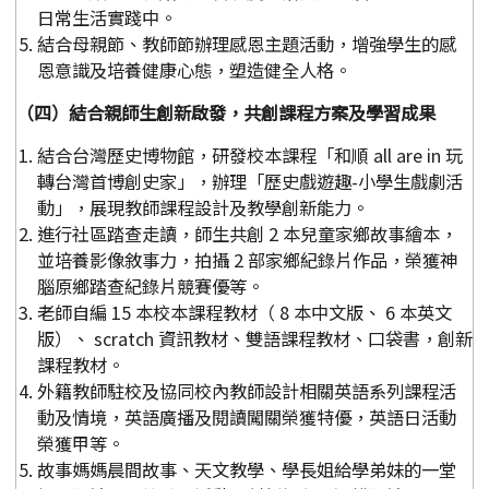
日常生活實踐中。
結合母親節、教師節辦理感恩主題活動，增強學生的感
恩意識及培養健康心態，塑造健全人格。
（四）結合親師生創新啟發，共創課程方案及學習成果
結合台灣歷史博物館，研發校本課程「和順 all are in 玩
轉台灣首博創史家」，辦理「歷史戲遊趣-小學生戲劇活
動」，展現教師課程設計及教學創新能力。
進行社區踏查走讀，師生共創 2 本兒童家鄉故事繪本，
並培養影像敘事力，拍攝 2 部家鄉紀錄片作品，榮獲神
腦原鄉踏查紀錄片競賽優等。
老師自編 15 本校本課程教材（ 8 本中文版、 6 本英文
版）、 scratch 資訊教材、雙語課程教材、口袋書，創新
課程教材。
外籍教師駐校及協同校內教師設計相關英語系列課程活
動及情境，英語廣播及閱讀闖關榮獲特優，英語日活動
榮獲甲等。
故事媽媽晨間故事、天文教學、學長姐給學弟妹的一堂