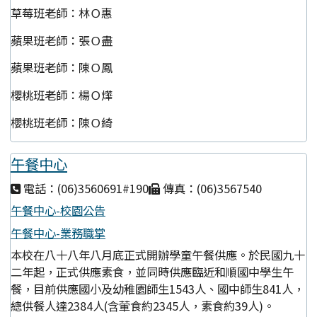
草莓班老師：林Ｏ惠
蘋果班老師：張Ｏ盡
蘋果班老師：陳Ｏ鳳
櫻桃班老師：楊Ｏ燁
櫻桃班老師：陳Ｏ綺
午餐中心
電話：(06)3560691#190
傳真：(06)3567540
午餐中心-校園公告
午餐中心-業務職掌
本校在八十八年八月底正式開辦學童午餐供應。於民國九十
二年起，正式供應素食，並同時供應臨近和順國中學生午
餐，目前供應國小及幼稚園師生1543人、國中師生841人，
總供餐人達2384人(含葷食約2345人，素食約39人)。