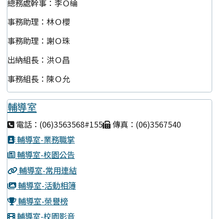
總務處幹事：李Ｏ綸
事務助理：林Ｏ櫻
事務助理：謝Ｏ珠
出納組長：洪Ｏ昌
事務組長：陳Ｏ允
輔導室
電話：(06)3563568#155
傳真：(06)3567540
輔導室-業務職掌
輔導室-校園公告
輔導室-常用連結
輔導室-活動相簿
輔導室-榮譽榜
輔導室-校園影音