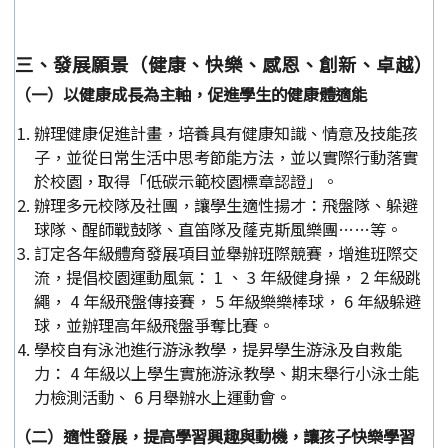
三、發展願景（健康、快樂、感恩、創新、卓越）
（一）以健康成長為主軸，促進學生的健康體適能
辦理健康促進計畫，培養具有健康知識、情意及技能孩
子，並從日常生活中思考節能方法，並以實際行動落實
於校園，取得「低碳示範校園標章認證」。
辦理多元校隊及社團，讓學生適性揚才：飛盤隊、躲避
球隊、醒師戰鼓隊、直笛隊及蕯克斯風樂團……等。
訂定各年級體育發展項目並舉辦班際競賽，增進班際交
流，提倡校園運動風氣： 1 、 3 年級健身操， 2 年級跳
繩， 4 年級飛盤傳接賽， 5 年級樂樂棒球， 6 年級躲避
球，並辦理高年級飛盤爭奪比賽。
學校自有泳池進行游泳教學，提昇學生游泳及自救能
力： 4 年級以上學生實施游泳教學、期末舉行小泳士能
力檢測活動、 6 月舉辦水上運動會。
（二）適性發展，提高學習興趣與動機，讓孩子快樂學習