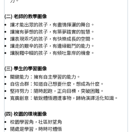
力。
(二) 老師的教學圖像
讓才能出眾的孩子，有盡情揮灑的舞台。
讓擁有夢想的孩子，有築夢踏實的智慧。
讓表現乖巧的孩子，有快樂成長的空間。
讓走的艱辛的孩子，有邊緣戰鬥的能力。
讓脫韁中輟的孩子，有傾吐靠岸的機會。
(三) 學生的學習圖像
關鍵能力：擁有自主學習的能力。
自信合群：知道自己想要什麼，想成為什麼。
堅持努力：隨時起跑，正向目標，突破困難。
寬廣創意：敏銳體悟週遭事物，歸納演譯活化知識。
(四) 校園的環境圖像
校園學習角，社區好望角
隨處是學習，時時可體悟