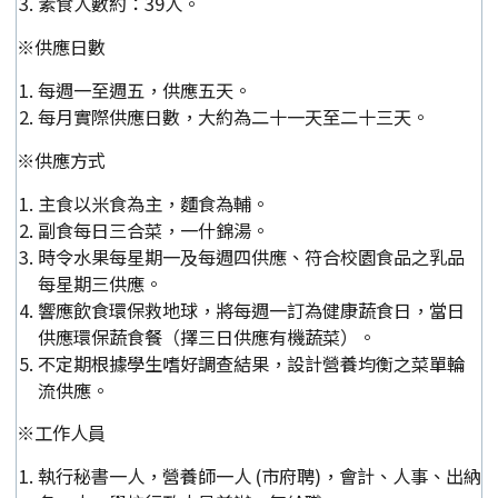
素食人數約：39人。
※供應日數
每週一至週五，供應五天。
每月實際供應日數，大約為二十一天至二十三天。
※供應方式
主食以米食為主，麵食為輔。
副食每日三合菜，一什錦湯。
時令水果每星期一及每週四供應、符合校園食品之乳品
每星期三供應。
響應飲食環保救地球，將每週一訂為健康蔬食日，當日
供應環保蔬食餐（擇三日供應有機蔬菜）。
不定期根據學生嗜好調查結果，設計營養均衡之菜單輪
流供應。
※工作人員
執行秘書一人，營養師一人 (市府聘)，會計、人事、出納