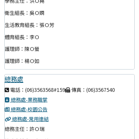
學務主任：洪Ｏ堯
衛生組長：吳Ｏ嫻
生活教育組長：張Ｏ芳
體育組長：李Ｏ
護理師：陳Ｏ螢
護理師：楊Ｏ如
總務處
電話：(06)3563568#159
傳真：(06)3567540
總務處-業務職掌
總務處-校園公告
總務處-常用連結
總務主任：許Ｏ瑞