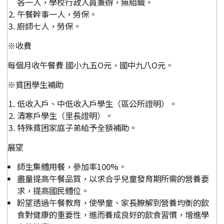
各一人，學校行政人員兼辦，無給職。
午餐幹事一人，勞保。
廚師七人，勞保。
※收費
每個月收午餐費 國小九五O元，國中九八O元。
※貧困學生補助
低收入戶、中低收入戶學生（區公所證明）。
清寒戶學生（里長證明）。
特殊貧困家庭子弟給予全額補助。
展望
師生集體用餐，參加率100%。
盡量提高午餐品質，以求合乎兒童發育期所需的營養要
求，提高國民體位。
盼望透過午餐教育，使學童、家長瞭解到營養均衡的飲
食對健康的重要性，進而養成良好的飲食習慣，增進學