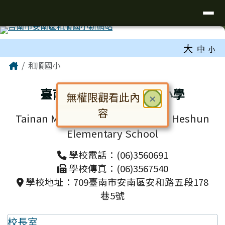
台南市和順國小新校網
導覽列
跳至主內容區
工具列
大
中
小
頁尾區域
主內容區域
Home
和順國小
臺南市安南區和順國民小學
無權限觀看此內
關閉
×
容
Tainan Municipal Annan District Heshun
對話框已開啟。請使用 Tab 鍵在選
Elementary School
學校電話：(06)3560691
學校傳真：(06)3567540
學校地址：709臺南市安南區安和路五段178
巷5號
校長室