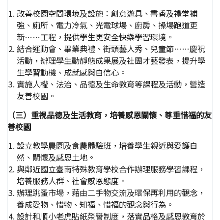
改善校園空間環境及設施：創意遊具、書香及禮堂補
強、廁所、電力冷氣、光電球場、廚房、操場跑道更
新……工程，提供學生更安全快樂學習環境。
結合運動會、畢業典禮、街頭藝人秀、兒童節……慶祝
活動，辦理學生動靜態成果展及社團才藝發表，提升學
生學習動機、成就感與自信心。
實施人權、法治、品德及生命教育等課程及活動，營造
友善校園。
（三）重視品德及生活教育，培養感恩關懷、尊重惜福的友
善校園
設立教學農園及食農體驗班，培養學生親近與愛護自
然、關懷及感恩土地。
與鄰近國立臺南特殊教育學校合作辦理服務學習課程，
培養服務人群、社會感恩態度。
辦理跳蚤市場，藉由二手物交流及環保再利用的觀念，
養成愛物、惜物、知福、惜福的觀念與行為。
設計和順小老虎貼紙榮譽制度，落實品格及感恩教育於