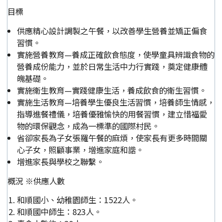
目標
供應精心設計調製之午餐，以改善學生營養並矯正偏食
習慣。
實施營養教育—養成正確飲食態度，使學童具辨識食物的
營養成份能力，並於日常生活中力行實踐，奠定健康體
魄基礎。
實施衛生教育—實踐健康生活，養成飲食的衛生習慣。
實施生活教育—培養學生優良生活習慣，培養師生情感，
指導進餐禮儀，培養優雅愉快的用餐習慣，建立惜福愛
物的環保觀念，成為一標準的國際村民。
省卻家長為子女張羅午餐的麻煩，使家長有更多時間關
心子女，照顧事業，增進家庭和諧。
增進家長與學校之聯繫。
概況 ※供應人數
和順國小、幼稚園師生：1522人。
和順國中師生：823人。