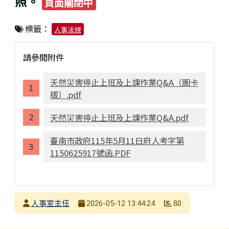
照。
頁面關閉中
標籤：
人事法規
請參閱附件
天然災害停止上班及上課作業Q&A（圖卡
版）.pdf
天然災害停止上班及上課作業Q&A.pdf
臺南市政府115年5月11日府人考字第
1150625917號函.PDF
發布者
人事室主任
80
2026-05-12 13:44:24
發布日期
瀏覽次數