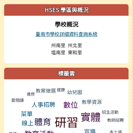
左邊區域內容
HSES 學區與概況
學校概況
臺南市學校詳細資料查詢系統
州南里 州北里
塭南里 東和里
標籤雲
標籤雲導覽
教案徵選
健康
幼兒園
進修
愛閱讀
教學資源
數位
人事招聘
招生活動
實體
菜單
研習
體育
教師招聘
線上
宣導
本土語