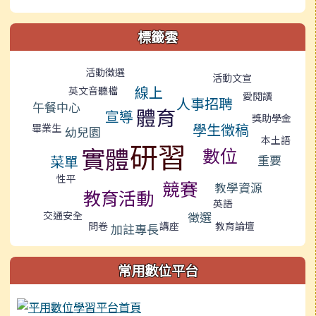
標籤雲
標籤雲導覽
活動徵選
活動文宣
線上
英文音聽檔
愛閱讀
人事招聘
午餐中心
體育
宣導
獎助學金
學生徵稿
畢業生
幼兒園
本土語
研習
實體
數位
菜單
重要
性平
競賽
教學資源
教育活動
英語
徵選
交通安全
問卷
講座
教育論壇
加註專長
常用數位平台