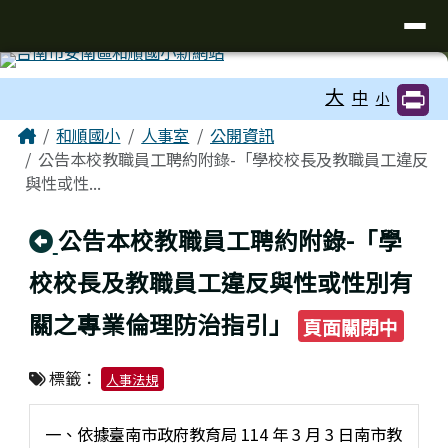
台南市和順國小新校網
導覽列
跳至主內容區
工具列
大
中
小
頁尾區域
主內容區域
Home
和順國小
人事室
公開資訊
公告本校教職員工聘約附錄-「學校校長及教職員工違反
與性或性...
回上頁
公告本校教職員工聘約附錄-「學
校校長及教職員工違反與性或性別有
關之專業倫理防治指引」
頁面關閉中
標籤：
人事法規
一、依據臺南市政府教育局 114 年 3 月 3 日南市教