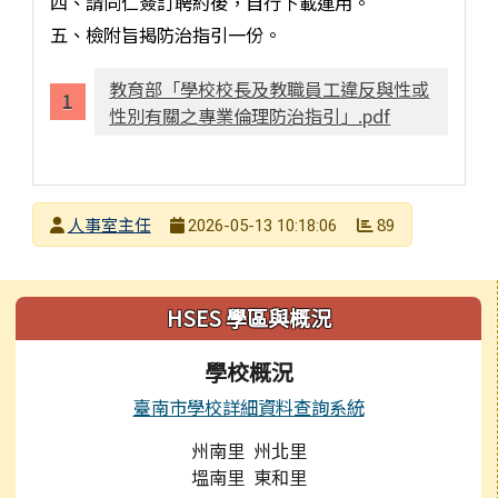
四、請同仁簽訂聘約後，自行下載運用。
五、檢附旨揭防治指引一份。
教育部「學校校長及教職員工違反與性或
性別有關之專業倫理防治指引」.pdf
發布者
人事室主任
89
2026-05-13 10:18:06
發布日期
瀏覽次數
左邊區域內容
HSES 學區與概況
學校概況
臺南市學校詳細資料查詢系統
州南里 州北里
塭南里 東和里