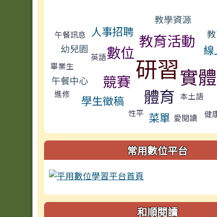
標籤雲導覽
教學資源
人事招聘
教
午餐訊息
教育活動
數位
幼兒園
線
英語
研習
畢業生
實體
競賽
午餐中心
體育
進修
本土語
學生徵稿
性平
健
菜單
愛閱讀
常用數位平台
和順閱讀