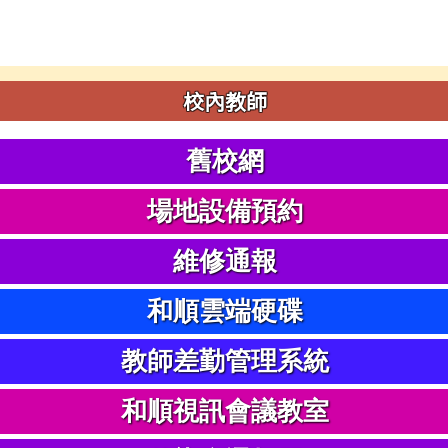
校內教師
舊校網
場地設備預約
維修通報
和順雲端硬碟
教師差勤管理系統
和順視訊會議教室