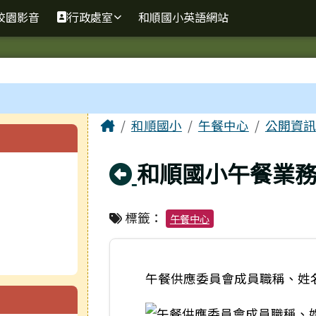
校園影音
行政處室
和順國小英語網站
主內容區域
Home
和順國小
午餐中心
公開資訊
回上頁
和順國小午餐業
標籤：
午餐中心
午餐供應委員會成員職稱、姓