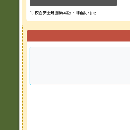
1) 校園安全地圖簡易版-和順國小.jpg
右邊區域內容