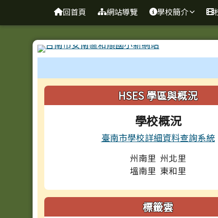
台南市和順國小新校網
導覽列
跳至主內容區
回首頁
網站導覽
學校簡介
工具列
頁尾區域
左邊區域內容
HSES 學區與概況
學校概況
臺南市學校詳細資料查詢系統
州南里 州北里
塭南里 東和里
標籤雲