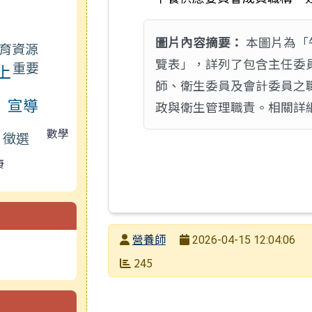
圖片內容摘要：
本圖片為「
育資源
覽表」，詳列了包含主任委
重要
上
師、衛生委員及會計委員之
宣導
政與衛生管理職責。相關詳
數學
徵選
康
發布者
營養師
2026-04-15 12:04:06
發布日期
瀏覽次數
245