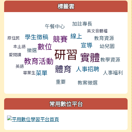
標籤雲
標籤雲導覽
加註專長
午餐中心
英文音聽檔
線上
學生徵稿
競賽
教育資源
原住民
宣導
數位
幼兒園
本土語
研習
徵選
實體
愛閱讀
教育活動
教學資源
體育
英語
人事招聘
菜單
人事福利
畢業生
重要
教案徵選
常用數位平台