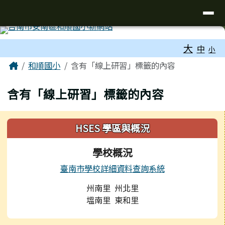
台南市和順國小新校網
導覽列
跳至主內容區
工具列
大
中
小
頁尾區域
主內容區域
Home
和順國小
含有「線上研習」標籤的內容
含有「線上研習」標籤的內容
左邊區域內容
HSES 學區與概況
學校概況
臺南市學校詳細資料查詢系統
州南里 州北里
塭南里 東和里