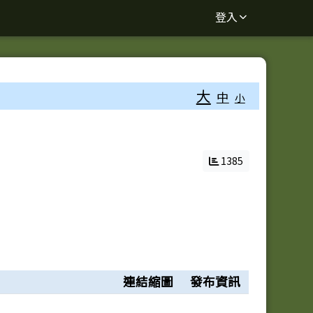
登入
大
中
小
1385
連結縮圖
發布資訊