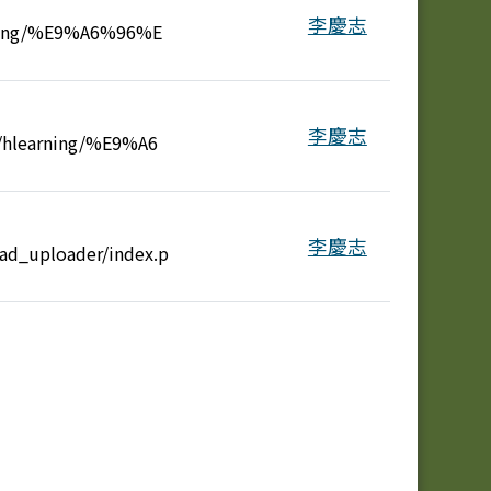
李慶志
eading/%E9%A6%96%E
李慶志
tw/hlearning/%E9%A6
李慶志
tad_uploader/index.p