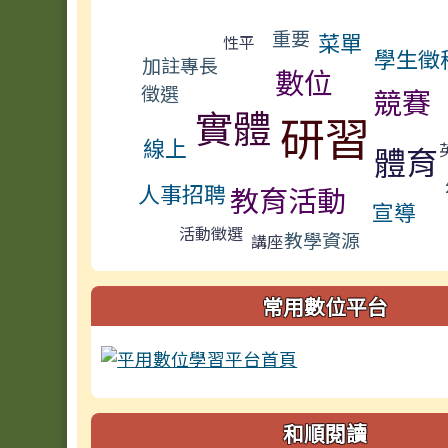
標籤雲導覽
重要
菜單
性平
學生徵
加註專長
數位
徵選
競賽
實體
研習
線上
體育
人事招聘
教育活動
宣導
活動徵選
教學資源
講座
常用數位平台
和順閱讀