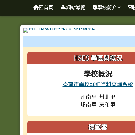
台南市和順國小新校網
導覽列
跳至主內容區
回首頁
網站導覽
學校簡介
工具列
頁尾區域
左邊區域內容
HSES 學區與概況
學校概況
臺南市學校詳細資料查詢系統
州南里 州北里
塭南里 東和里
標籤雲