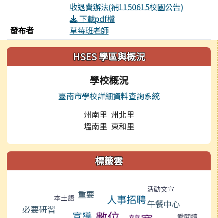
收退費辦法(補1150615校園公告)
下載pdf檔
發布者
草莓班老師
左邊區域內容
HSES 學區與概況
學校概況
臺南市學校詳細資料查詢系統
州南里 州北里
塭南里 東和里
標籤雲
標籤雲導覽
活動文宣
重要
人事招聘
本土語
午餐中心
必要研習
數位
宣導
愛閱讀