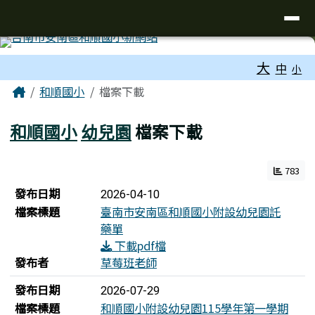
台南市和順國小新校網
導覽列
跳至主內容區
工具列
大
中
小
頁尾區域
主內容區域
Home
和順國小
檔案下載
和順國小
幼兒園
檔案下載
783
檔案列表
發布日期
2026-04-10
檔案標題
臺南市安南區和順國小附設幼兒園託
藥單
下載pdf檔
發布者
草莓班老師
發布日期
2026-07-29
檔案標題
和順國小附設幼兒園115學年第一學期