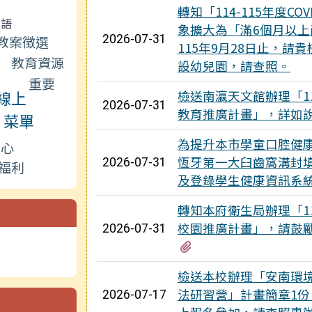
轉知「114-115年度C
土語
象擴大為「滿6個月以
教案徵選
2026-07-31
115年9月28日止，請
教育資源
設幼兒園，請查照。
重要
線上
檢送南瀛天文館辦理「1
2026-07-31
教育推廣計畫」，詳如
菜單
為提升本市學童口腔健
中心
恆牙第一大臼齒窩溝封
2026-07-31
福利
及登錄學生健康資訊系
轉知本府衛生局辦理「1
校園推廣計畫」，請鼓
2026-07-31
有2個附檔
檢送本校辦理「安南環
法研習營」計畫簡章1
2026-07-17