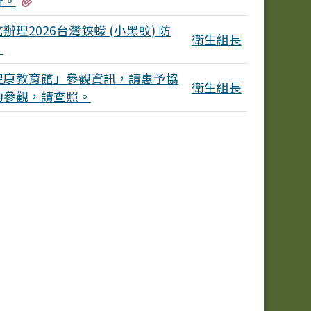
辦。
理2026台灣鋏蠓 (小黑蚊) 防
衛生組長
。
健康教育館」參觀資訊，請惠予協
衛生組長
約參觀，請查照。