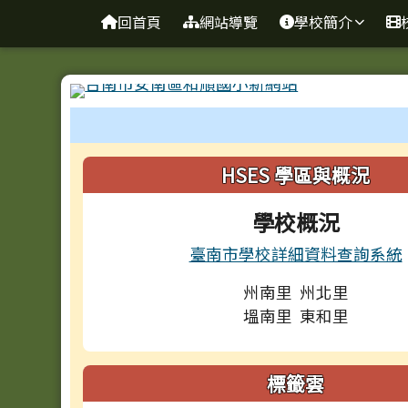
台南市和順國小新校網
導覽列
跳至主內容區
回首頁
網站導覽
學校簡介
工具列
頁尾區域
左邊區域內容
HSES 學區與概況
學校概況
臺南市學校詳細資料查詢系統
州南里 州北里
塭南里 東和里
標籤雲