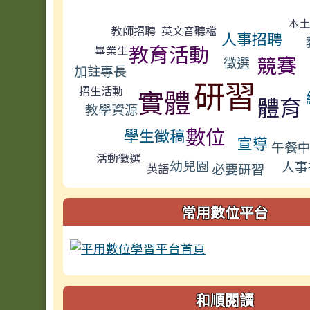
標籤雲導覽
本
教師招聘
英文音聽檔
人事招聘
教育活動
畢業生
競賽
徵選
加註專長
研習
招生活動
實體
體育
教學資源
數位
學生徵稿
宣導
午餐
活動徵選
幼兒園
人事
必要研習
英語
常用數位平台
和順閱讀