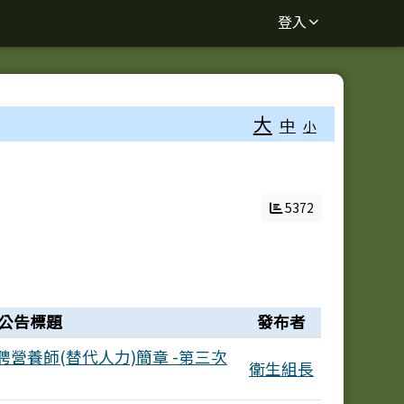
登入
大
中
小
5372
公告標題
發布者
營養師(替代人力)簡章 -第三次
衛生組長