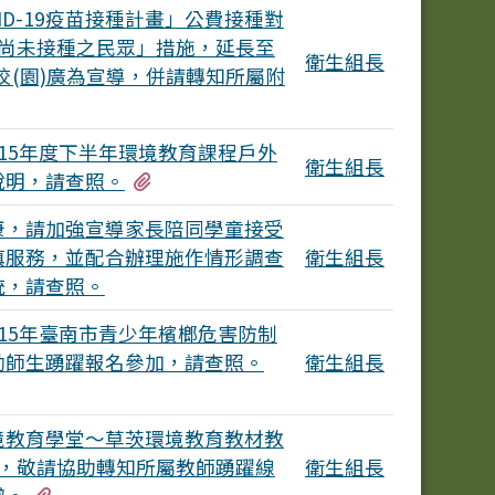
OVID-19疫苗接種計畫」公費接種對
上尚未接種之民眾」措施，延長至
衛生組長
貴校(園)廣為宣導，併請轉知所屬附
15年度下半年環境教育課程戶外
衛生組長
有3個附檔
說明，請查照。
康，請加強宣導家長陪同學童接受
填服務，並配合辦理施作情形調查
衛生組長
統，請查照。
15年臺南市青少年檳榔危害防制
勵師生踴躍報名參加，請查照。
衛生組長
境教育學堂～草茨環境教育教材教
份，敬請協助轉知所屬教師踴躍線
衛生組長
有1個附檔